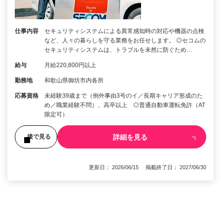
仕事内容
セキュリティシステムによる異常感知時の対応や機器の点検
など、人々の暮らしを守る業務をお任せします。 ◎セコムの
セキュリティシステムは、トラブルを未然に防ぐため…
給与
月給220,800円以上
勤務地
和歌山県御坊市内各所
応募資格
未経験39歳まで（例外事由3号のイ／長期キャリア形成のた
め／職業経験不問）、高卒以上 ◎普通自動車運転免許（AT
限定可）
詳細を見る
後で見る
更新日： 2026/06/15 掲載終了日： 2027/06/30
1