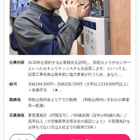
仕事内容
ALSOKを契約するお客様先を訪問し、防犯カメラやセンサー
といったセキュリティシステムを設置します。といっても、
設置工事自体は基本的に協力業者が行うため、あなた…
給与
月給194,300円～月給228,700円（大卒以上219,500円以上）
＋各種手当 《★…
勤務地
和歌山県内各エリアでの勤務 （和歌山県内いずれかの事業
所へ配属）
応募資格
要普通免許（AT限定可）／60歳未満（定年が60歳の為）／
高卒以上（※労働基準法等法令の規定により） ※普通免許を
お持ちでない方は入社までの取得でOK！