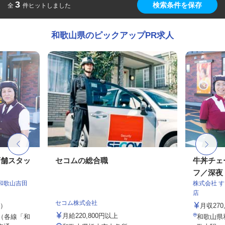
3
検索条件を保存
全
件ヒットしました
和歌山県のピックアップPR求人
店舗スタッ
セコムの総合職
牛丼チェ
フ／深夜
和歌山吉田
株式会社 
店
セコム株式会社
定）
月収27
月給220,800円以上
（各線「和
和歌山県