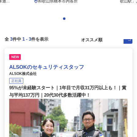
...
和歌山県橋本市内各所
歌山駅」よ
3
1
-
3
全
件中
件を表示
NEW
ALSOKのセキュリティスタッフ
ALSOK株式会社
正社員
95%が未経験スタート｜1年目で月収31万円以上も！｜賞
与平均137万円｜20代30代多数活躍中！