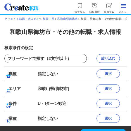
後で見る
閲覧履歴
会員登録
メニュー
クリエイト転職・求人TOP
＞
和歌山県
＞
和歌山県御坊市
＞
和歌山県御坊市・その他の転職・求人
和歌山県御坊市・その他の転職・求人情報
検索条件の設定
絞り込む
職種
指定しない
選択
エリア
和歌山県(御坊市)
選択
条件
U・Iターン歓迎
選択
業種
指定しない
選択