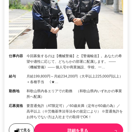
仕事内容
今回募集するのは【機械警備】と【警備輸送】。あなたの希
望や適性に応じて、どちらかの部署に配属します。 ――
《機械警備》―― 個人宅や商業施設、学校、一…
給与
月給199,800円～月給234,200円（大卒以上225,000円以上）
＋各種手当 《★…
勤務地
和歌山県内各エリアでの勤務 （和歌山県内いずれかの事業
所へ配属）
応募資格
要普通免許（AT限定可）／60歳未満（定年が60歳の為）／
高卒以上（※労働基準法等法令の規定により） ※普通免許を
お持ちでない方は入社までの取得でOK！
詳細を見る
後で見る