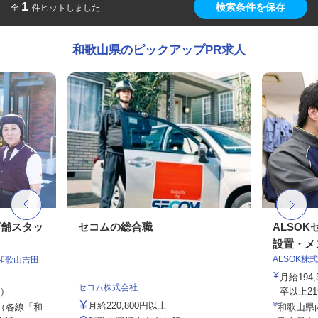
1
検索条件を保存
全
件ヒットしました
和歌山県のピックアップPR求人
店舗スタッ
セコムの総合職
ALSO
設置・メン
ALSOK株
和歌山吉田
月給194
セコム株式会社
定）
卒以上219,
月給220,800円以上
（各線「和
和歌山県