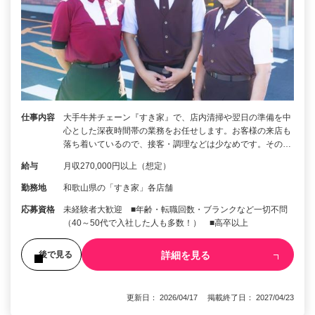
仕事内容
大手牛丼チェーン『すき家』で、店内清掃や翌日の準備を中
心とした深夜時間帯の業務をお任せします。お客様の来店も
落ち着いているので、接客・調理などは少なめです。その…
給与
月収270,000円以上（想定）
勤務地
和歌山県の「すき家」各店舗
応募資格
未経験者大歓迎 ■年齢・転職回数・ブランクなど一切不問
（40～50代で入社した人も多数！） ■高卒以上
詳細を見る
後で見る
更新日： 2026/04/17 掲載終了日： 2027/04/23