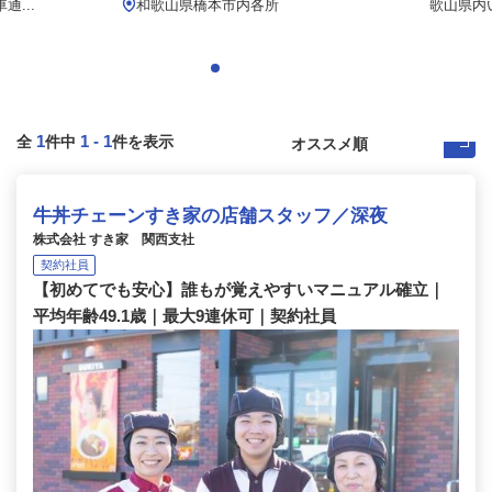
...
和歌山県橋本市内各所
歌山県内
1
1
-
1
全
件中
件を表示
牛丼チェーンすき家の店舗スタッフ／深夜
株式会社 すき家 関西支社
契約社員
【初めてでも安心】誰もが覚えやすいマニュアル確立｜
平均年齢49.1歳｜最大9連休可｜契約社員