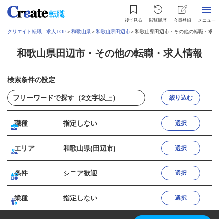
後で見る
閲覧履歴
会員登録
メニュー
クリエイト転職・求人TOP
＞
和歌山県
＞
和歌山県田辺市
＞
和歌山県田辺市・その他の転職・求人
和歌山県田辺市・その他の転職・求人情報
検索条件の設定
絞り込む
職種
指定しない
選択
エリア
和歌山県(田辺市)
選択
条件
シニア歓迎
選択
業種
指定しない
選択