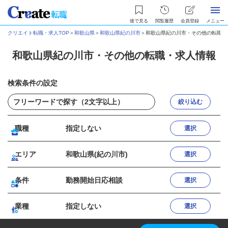
後で見る
閲覧履歴
会員登録
メニュー
クリエイト転職・求人TOP
＞
和歌山県
＞
和歌山県紀の川市
＞
和歌山県紀の川市・その他の転職・
和歌山県紀の川市・その他の転職・求人情報
検索条件の設定
絞り込む
職種
指定しない
選択
エリア
和歌山県(紀の川市)
選択
条件
勤務開始日応相談
選択
業種
指定しない
選択