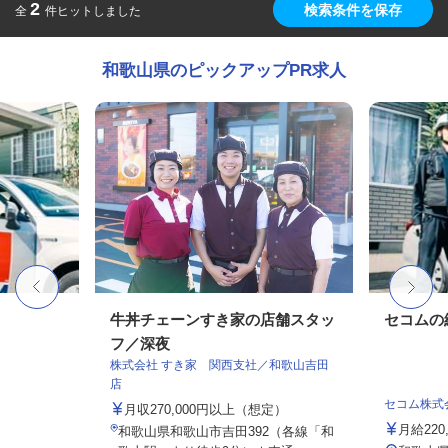
2
検索条件を保存
全
件ヒットしました
和歌山県のピックアップPR求人
牛丼チェーンすき家の店舗スタッ
セコムの
フ／深夜
株式会社 すき家 関西支社／和歌山吉田
店
セコム株式
月収270,000円以上（想定）
月給220
和歌山県和歌山市吉田392（各線「和