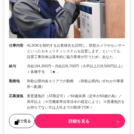
仕事内容
ALSOKを契約するお客様先を訪問し、防犯カメラやセンサー
といったセキュリティシステムを設置します。といっても、
設置工事自体は基本的に協力業者が行うため、あなた…
給与
月給194,300円～月給228,700円（大卒以上219,500円以上）
＋各種手当 《★…
勤務地
和歌山県内各エリアでの勤務 （和歌山県内いずれかの事業
所へ配属）
応募資格
要普通免許（AT限定可）／60歳未満（定年が60歳の為）／
高卒以上（※労働基準法等法令の規定により） ※普通免許を
お持ちでない方は入社までの取得でOK！
詳細を見る
後で見る