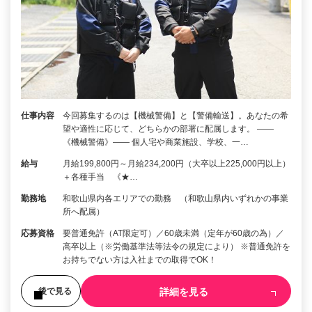
仕事内容
今回募集するのは【機械警備】と【警備輸送】。あなたの希
望や適性に応じて、どちらかの部署に配属します。 ――
《機械警備》―― 個人宅や商業施設、学校、一…
給与
月給199,800円～月給234,200円（大卒以上225,000円以上）
＋各種手当 《★…
勤務地
和歌山県内各エリアでの勤務 （和歌山県内いずれかの事業
所へ配属）
応募資格
要普通免許（AT限定可）／60歳未満（定年が60歳の為）／
高卒以上（※労働基準法等法令の規定により） ※普通免許を
お持ちでない方は入社までの取得でOK！
詳細を見る
後で見る