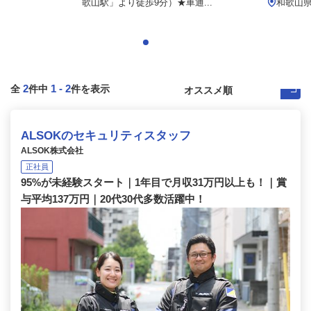
歌山駅」より徒歩9分）★車通...
和歌山
2
1
-
2
全
件中
件を表示
ALSOKのセキュリティスタッフ
ALSOK株式会社
正社員
95%が未経験スタート｜1年目で月収31万円以上も！｜賞
与平均137万円｜20代30代多数活躍中！