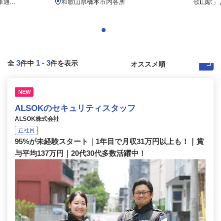
...
和歌山県橋本市内各所
歌山駅」よ
3
1
-
3
全
件中
件を表示
NEW
ALSOKのセキュリティスタッフ
ALSOK株式会社
正社員
95%が未経験スタート｜1年目で月収31万円以上も！｜賞
与平均137万円｜20代30代多数活躍中！