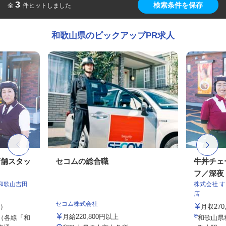
3
検索条件を保存
全
件ヒットしました
和歌山県のピックアップPR求人
店舗スタッ
セコムの総合職
牛丼チェ
フ／深夜
和歌山吉田
株式会社 
店
セコム株式会社
定）
月収27
月給220,800円以上
（各線「和
和歌山県