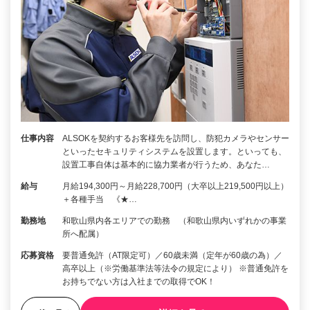
仕事内容
ALSOKを契約するお客様先を訪問し、防犯カメラやセンサー
といったセキュリティシステムを設置します。といっても、
設置工事自体は基本的に協力業者が行うため、あなた…
給与
月給194,300円～月給228,700円（大卒以上219,500円以上）
＋各種手当 《★…
勤務地
和歌山県内各エリアでの勤務 （和歌山県内いずれかの事業
所へ配属）
応募資格
要普通免許（AT限定可）／60歳未満（定年が60歳の為）／
高卒以上（※労働基準法等法令の規定により） ※普通免許を
お持ちでない方は入社までの取得でOK！