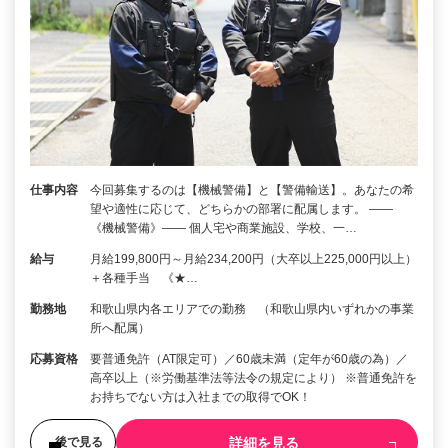
仕事内容
今回募集するのは【機械警備】と【警備輸送】。あなたの希
望や適性に応じて、どちらかの部署に配属します。 ――
《機械警備》―― 個人宅や商業施設、学校、一…
給与
月給199,800円～月給234,200円（大卒以上225,000円以上）
＋各種手当 《★…
勤務地
和歌山県内各エリアでの勤務 （和歌山県内いずれかの事業
所へ配属）
応募資格
要普通免許（AT限定可）／60歳未満（定年が60歳の為）／
高卒以上（※労働基準法等法令の規定により） ※普通免許を
お持ちでない方は入社までの取得でOK！
詳細を見る
後で見る