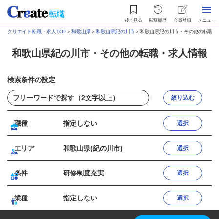
後で見る
閲覧履歴
会員登録
メニュー
クリエイト転職・求人TOP
＞
和歌山県
＞
和歌山県紀の川市
＞
和歌山県紀の川市・その他の転職・
和歌山県紀の川市・その他の転職・求人情報
検索条件の設定
絞り込む
職種
指定しない
選択
エリア
和歌山県(紀の川市)
選択
条件
研修制度充実
選択
業種
指定しない
選択