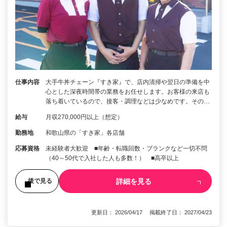
仕事内容
大手牛丼チェーン『すき家』で、店内清掃や翌日の準備を中
心とした深夜時間帯の業務をお任せします。お客様の来店も
落ち着いているので、接客・調理などは少なめです。その…
給与
月収270,000円以上（想定）
勤務地
和歌山県の「すき家」各店舗
応募資格
未経験者大歓迎 ■年齢・転職回数・ブランクなど一切不問
（40～50代で入社した人も多数！） ■高卒以上
詳細を見る
後で見る
更新日： 2026/04/17 掲載終了日： 2027/04/23