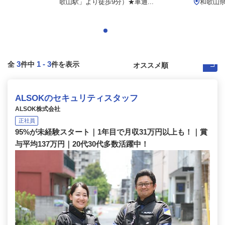
歌山駅」より徒歩9分）★車通...
和歌山
3
1
-
3
全
件中
件を表示
ALSOKのセキュリティスタッフ
ALSOK株式会社
正社員
95%が未経験スタート｜1年目で月収31万円以上も！｜賞
与平均137万円｜20代30代多数活躍中！