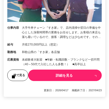
仕事内容
大手牛丼チェーン『すき家』で、店内清掃や翌日の準備を中
心とした深夜時間帯の業務をお任せします。お客様の来店も
落ち着いているので、接客・調理などは少なめです。その…
給与
月収270,000円以上（想定）
勤務地
和歌山県の「すき家」各店舗
応募資格
未経験者大歓迎 ■年齢・転職回数・ブランクなど一切不問
（40～50代で入社した人も多数！） ■高卒以上
詳細を見る
後で見る
更新日： 2026/04/17 掲載終了日： 2027/04/23
1