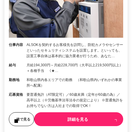
仕事内容
ALSOKを契約するお客様先を訪問し、防犯カメラやセンサー
といったセキュリティシステムを設置します。といっても、
設置工事自体は基本的に協力業者が行うため、あなた…
給与
月給194,300円～月給228,700円（大卒以上219,500円以上）
＋各種手当 《★…
勤務地
和歌山県内各エリアでの勤務 （和歌山県内いずれかの事業
所へ配属）
応募資格
要普通免許（AT限定可）／60歳未満（定年が60歳の為）／
高卒以上（※労働基準法等法令の規定により） ※普通免許を
お持ちでない方は入社までの取得でOK！
詳細を見る
後で見る