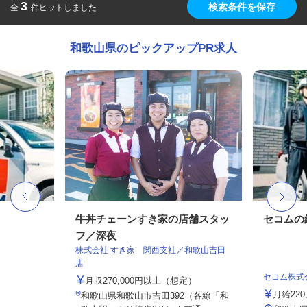
3
検索条件を保存
全
件ヒットしました
和歌山県のピックアップPR求人
牛丼チェーンすき家の店舗スタッ
セコムの
フ／深夜
株式会社 すき家 関西支社／和歌山吉田
店
セコム株式
月収270,000円以上（想定）
月給220
和歌山県和歌山市吉田392（各線「和