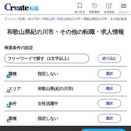
後で見る
閲覧履歴
会員登録
メニュー
クリエイト転職・求人TOP
＞
和歌山県
＞
和歌山県紀の川市
＞
和歌山県紀の川市・その他の転職・
和歌山県紀の川市・その他の転職・求人情報
検索条件の設定
絞り込む
職種
指定しない
選択
エリア
和歌山県(紀の川市)
選択
条件
女性活躍中
選択
業種
指定しない
選択