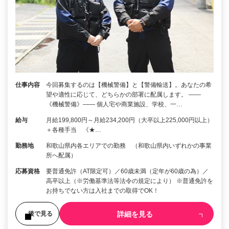
仕事内容
今回募集するのは【機械警備】と【警備輸送】。あなたの希
望や適性に応じて、どちらかの部署に配属します。 ――
《機械警備》―― 個人宅や商業施設、学校、一…
給与
月給199,800円～月給234,200円（大卒以上225,000円以上）
＋各種手当 《★…
勤務地
和歌山県内各エリアでの勤務 （和歌山県内いずれかの事業
所へ配属）
応募資格
要普通免許（AT限定可）／60歳未満（定年が60歳の為）／
高卒以上（※労働基準法等法令の規定により） ※普通免許を
お持ちでない方は入社までの取得でOK！
詳細を見る
後で見る