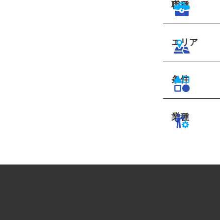
職種
エリア
条件
業種