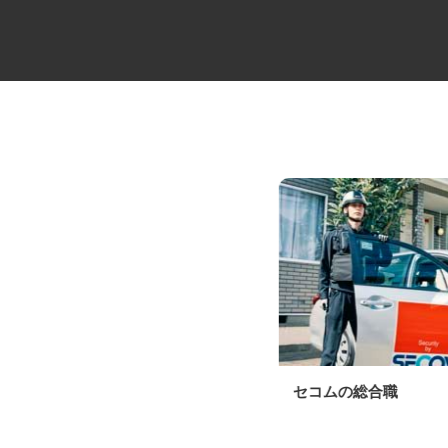
牛丼チェーンすき家の店舗スタ
セコムの総合職
ッフ／深夜