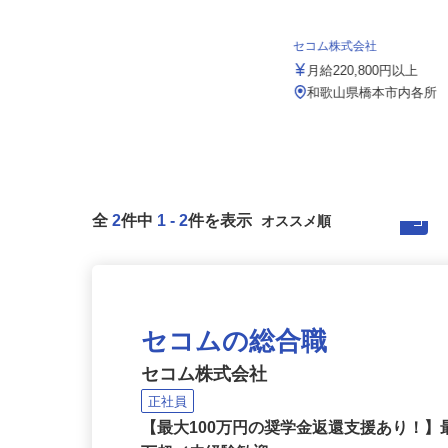
株式会社 すき家 関西支社／和歌山吉
田店
月収270,000円以上（想定）
セコム株式会社
和歌山県和歌山市吉田392（各線
月給220,800円以上
「和歌山駅」より徒歩9分）★車
通...
和歌山県橋本市内各所
全
2
件中
1
-
2
件を表示
セコムの総合職
セコム株式会社
正社員