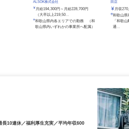
株式会社
ALSOK株式会社
田店
月給194,300円～月給228,700円
月収2
（大卒以上219,50...
和歌山
和歌山県内各エリアでの勤務 （和
「和歌
歌山県内いずれかの事業所へ配属）
通...