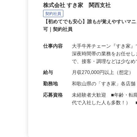
牛丼チェーンすき家の店
株式会社 すき家 関西支社
契約社員
【初めてでも安心】誰もが覚えやすいマニュ
可｜契約社員
仕事内容
大手牛丼チェーン『すき家
深夜時間帯の業務をお任せ
で、接客・調理などは少な
給与
月収270,000円以上（想定）
勤務地
和歌山県の「すき家」各店
応募資格
未経験者大歓迎 ■年齢・転
代で入社した人も多数！） 