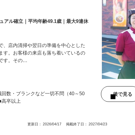
舗スタッフ／深夜
アル確立｜平均年齢49.1歳｜最大9連休
』で、店内清掃や翌日の準備を中心とした
します。お客様の来店も落ち着いているの
めです。その…
舗
職回数・ブランクなど一切不問（40～50
後で見
■高卒以上