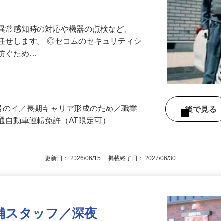
最長10連休／福利厚生充実／平均年収600
る異常感知時の対応や機器の点検など、
任せします。 ◎セコムのセキュリティシ
に防ぐため…
3号のイ／長期キャリア形成のため／職業
後で見
通自動車運転免許（AT限定可）
更新日： 2026/06/15 掲載終了日： 2027/06/30