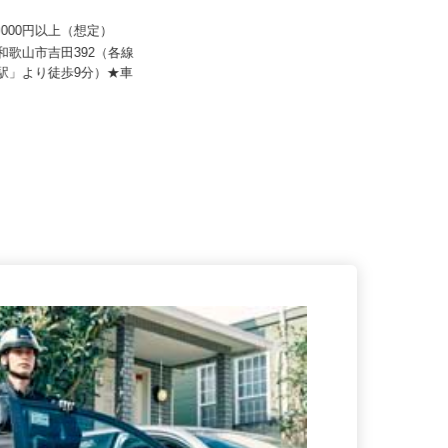
 すき家 関西支社／和歌山吉
70,000円以上（想定）
セコム株式会社
県和歌山市吉田392（各線
月給220,800円以上
山駅」より徒歩9分）★車
和歌山県橋本市内各所