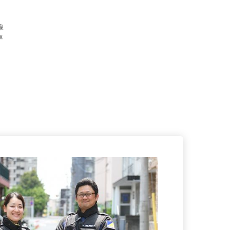
歌山吉
）
各線
★車