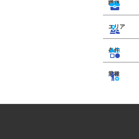
職種
エリア
条件
業種