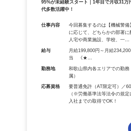
正社員
95%が未経験スタート｜1年目で月収31万
代多数活躍中！
仕事内容
今回募集するのは【機械警
に応じて、どちらかの部署に
人宅や商業施設、学校、一
給与
月給199,800円～月給234,
当 《★…
勤務地
和歌山県内各エリアでの勤
属）
応募資格
要普通免許（AT限定可）／
（※労働基準法等法令の規定
入社までの取得でOK！