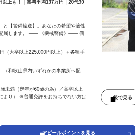
円以上も！｜賞与平均137万円｜20代30
備】と【警備輸送】。あなたの希望や適性
配属します。 ―― 《機械警備》―― 個
…
200円（大卒以上225,000円以上）＋各種手
務 （和歌山県内いずれかの事業所へ配
60歳未満（定年が60歳の為）／高卒以上
により） ※普通免許をお持ちでない方は
後で見