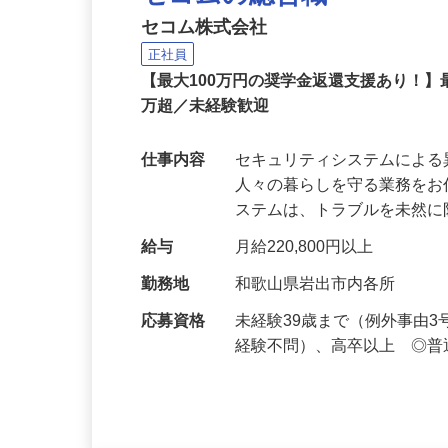
セコムの総合職
セコム株式会社
正社員
【最大100万円の奨学金返還支援あり！】
万超／未経験歓迎
仕事内容
セキュリティシステムによ
人々の暮らしを守る業務をお
ステムは、トラブルを未然
給与
月給220,800円以上
勤務地
和歌山県岩出市内各所
応募資格
未経験39歳まで（例外事由
経験不問）、高卒以上 ◎普