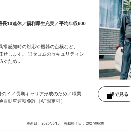
最長10連休／福利厚生充実／平均年収600
る異常感知時の対応や機器の点検など、
任せします。 ◎セコムのセキュリティシ
に防ぐため…
3号のイ／長期キャリア形成のため／職業
後で見
通自動車運転免許（AT限定可）