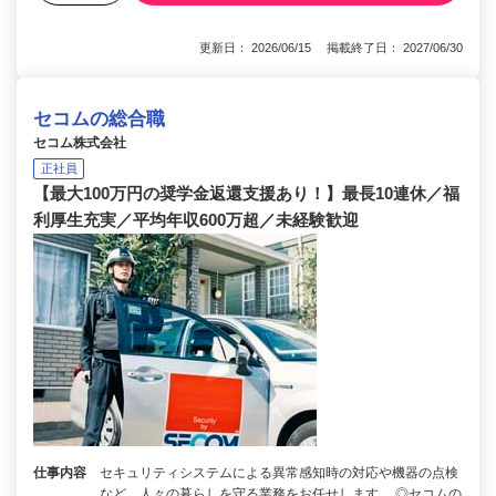
更新日： 2026/06/15 掲載終了日： 2027/06/30
セコムの総合職
セコム株式会社
正社員
【最大100万円の奨学金返還支援あり！】最長10連休／福
利厚生充実／平均年収600万超／未経験歓迎
仕事内容
セキュリティシステムによる異常感知時の対応や機器の点検
など、人々の暮らしを守る業務をお任せします。 ◎セコムの