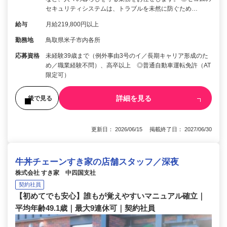
セキュリティシステムは、トラブルを未然に防ぐため…
給与
月給219,800円以上
勤務地
鳥取県米子市内各所
応募資格
未経験39歳まで（例外事由3号のイ／長期キャリア形成のた
め／職業経験不問）、高卒以上 ◎普通自動車運転免許（AT
限定可）
詳細を見る
後で見る
更新日： 2026/06/15 掲載終了日： 2027/06/30
牛丼チェーンすき家の店舗スタッフ／深夜
株式会社 すき家 中四国支社
契約社員
【初めてでも安心】誰もが覚えやすいマニュアル確立｜
平均年齢49.1歳｜最大9連休可｜契約社員