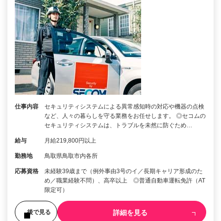
仕事内容
セキュリティシステムによる異常感知時の対応や機器の点検
など、人々の暮らしを守る業務をお任せします。 ◎セコムの
セキュリティシステムは、トラブルを未然に防ぐため…
給与
月給219,800円以上
勤務地
鳥取県鳥取市内各所
応募資格
未経験39歳まで（例外事由3号のイ／長期キャリア形成のた
め／職業経験不問）、高卒以上 ◎普通自動車運転免許（AT
限定可）
詳細を見る
後で見る