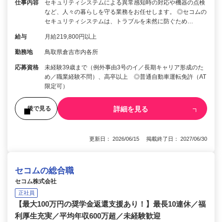
仕事内容
セキュリティシステムによる異常感知時の対応や機器の点検
など、人々の暮らしを守る業務をお任せします。 ◎セコムの
セキュリティシステムは、トラブルを未然に防ぐため…
給与
月給219,800円以上
勤務地
鳥取県倉吉市内各所
応募資格
未経験39歳まで（例外事由3号のイ／長期キャリア形成のた
め／職業経験不問）、高卒以上 ◎普通自動車運転免許（AT
限定可）
詳細を見る
後で見る
更新日： 2026/06/15 掲載終了日： 2027/06/30
セコムの総合職
セコム株式会社
正社員
【最大100万円の奨学金返還支援あり！】最長10連休／福
利厚生充実／平均年収600万超／未経験歓迎