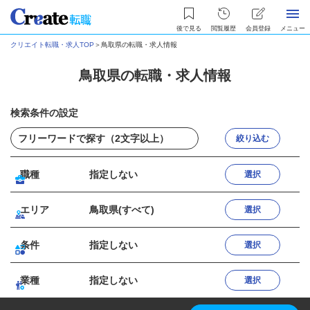
後で見る
閲覧履歴
会員登録
メニュー
クリエイト転職・求人TOP
＞
鳥取県の転職・求人情報
鳥取県の転職・求人情報
検索条件の設定
絞り込む
職種
指定しない
選択
エリア
鳥取県(すべて)
選択
条件
指定しない
選択
業種
指定しない
選択