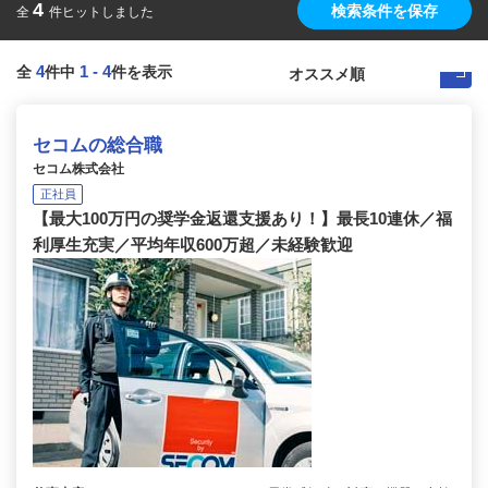
4
検索条件を保存
全
件ヒットしました
4
1
-
4
全
件中
件を表示
セコムの総合職
セコム株式会社
正社員
【最大100万円の奨学金返還支援あり！】最長10連休／福
利厚生充実／平均年収600万超／未経験歓迎