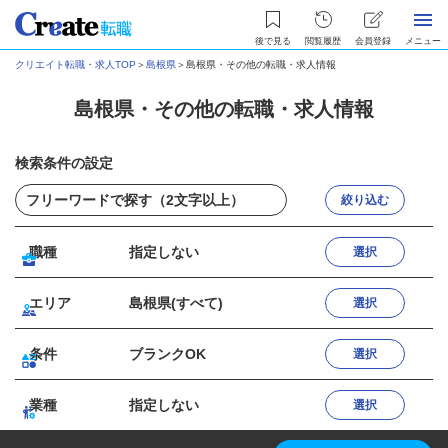
後で見る
閲覧履歴
会員登録
メニュー
クリエイト転職・求人TOP
＞
島根県
＞
島根県・その他の転職・求人情報
島根県・その他の転職・求人情報
検索条件の設定
絞り込む
職種
指定しない
選択
エリア
島根県(すべて)
選択
条件
ブランクOK
選択
業種
指定しない
選択