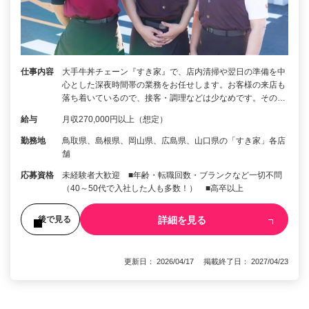
仕事内容
大手牛丼チェーン『すき家』で、店内清掃や翌日の準備を中
心とした深夜時間帯の業務をお任せします。お客様の来店も
落ち着いているので、接客・調理などは少なめです。その…
給与
月収270,000円以上（想定）
勤務地
鳥取県、島根県、岡山県、広島県、山口県の「すき家」各店
舗
応募資格
未経験者大歓迎 ■年齢・転職回数・ブランクなど一切不問
（40～50代で入社した人も多数！） ■高卒以上
詳細を見る
後で見る
更新日： 2026/04/17 掲載終了日： 2027/04/23