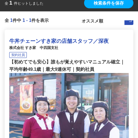
1
検索条件を保存
全
件ヒットしました
1
1
-
1
全
件中
件を表示
牛丼チェーンすき家の店舗スタッフ／深夜
株式会社 すき家 中四国支社
契約社員
【初めてでも安心】誰もが覚えやすいマニュアル確立｜
平均年齢49.1歳｜最大9連休可｜契約社員