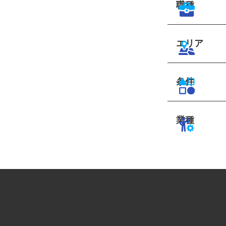
職種
エリア
条件
業種