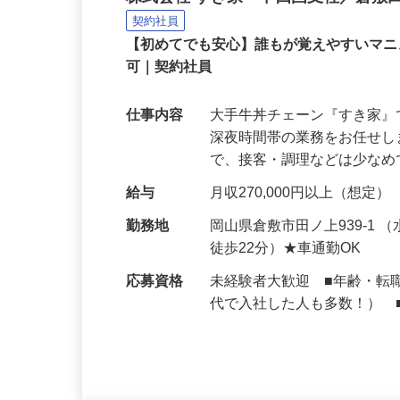
牛丼チェーンすき家の店
株式会社 すき家 中四国支社／倉敷
契約社員
【初めてでも安心】誰もが覚えやすいマニュ
可｜契約社員
仕事内容
大手牛丼チェーン『すき家
深夜時間帯の業務をお任せ
で、接客・調理などは少な
給与
月収270,000円以上（想定）
勤務地
岡山県倉敷市田ノ上939-1
徒歩22分）★車通勤OK
応募資格
未経験者大歓迎 ■年齢・転
代で入社した人も多数！） 