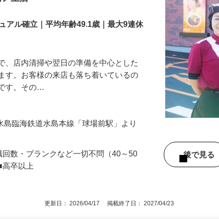
舗スタッフ／深夜
田ノ上店
アル確立｜平均年齢49.1歳｜最大9連休
』で、店内清掃や翌日の準備を中心とした
します。お客様の来店も落ち着いているの
めです。その…
 （水島臨海鉄道水島本線「球場前駅」より
職回数・ブランクなど一切不問（40～50
後で見
■高卒以上