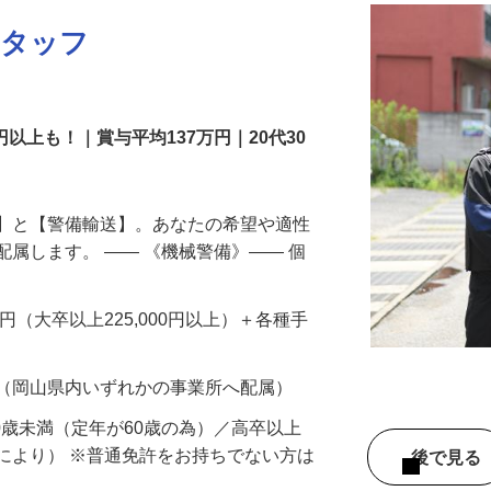
スタッフ
円以上も！｜賞与平均137万円｜20代30
備】と【警備輸送】。あなたの希望や適性
配属します。 ―― 《機械警備》―― 個
…
200円（大卒以上225,000円以上）＋各種手
 （岡山県内いずれかの事業所へ配属）
60歳未満（定年が60歳の為）／高卒以上