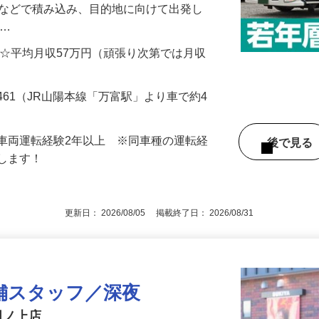
中距離・長距離配送をお願いします。 ＊
トなどで積み込み、目的地に向けて出発し
地…
000円 ☆平均月収57万円（頑張り次第では月収
461（JR山陽本線「万富駅」より車で約4
車両運転経験2年以上 ※同車種の運転経
後で見
遇します！
更新日： 2026/08/05 掲載終了日： 2026/08/31