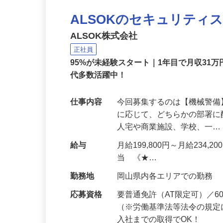
ALSOKのセキュリティ
ALSOK株式会社
正社員
95%が未経験スタート｜1年目で月収31万
代多数活躍中！
仕事内容
今回募集するのは【機械警
に応じて、どちらかの部署に
人宅や商業施設、学校、一
給与
月給199,800円～月給234,
当 《★…
勤務地
岡山県内各エリアでの勤務
応募資格
要普通免許（AT限定可）／