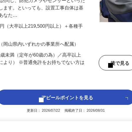
先を訪問し、防犯カメラやセンサーといった
置します。といっても、設置工事自体は基
、あなた…
700円（大卒以上219,500円以上）＋各種手
 （岡山県内いずれかの事業所へ配属）
60歳未満（定年が60歳の為）／高卒以上
により） ※普通免許をお持ちでない方は
後で見
アピールポイントを見る
更新日： 2026/07/22 掲載終了日： 2026/08/31