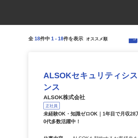
全
18
件中
1
-
18
件を表示
ALSOKセキュリティシ
ンス
ALSOK株式会社
正社員
未経験OK・知識ゼロOK｜1年目で月収28
0代多数活躍中！