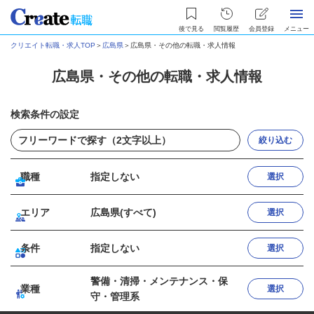
後で見る
閲覧履歴
会員登録
メニュー
クリエイト転職・求人TOP
＞
広島県
＞
広島県・その他の転職・求人情報
広島県・その他の転職・求人情報
検索条件の設定
絞り込む
職種
指定しない
選択
エリア
広島県(すべて)
選択
条件
指定しない
選択
警備・清掃・メンテナンス・保
業種
選択
守・管理系