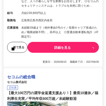
など、人々の暮らしを守る業務をお任せします。 ◎セコムの
セキュリティシステムは、トラブルを未然に防ぐため…
給与
月給239,800円以上
勤務地
広島県広島市西区内各所
応募資格
未経験39歳まで（例外事由3号のイ／長期キャリア形成のた
め／職業経験不問）、高卒以上 ◎普通自動車運転免許（AT
限定可）
詳細を見る
後で見る
更新日： 2026/06/15 掲載終了日： 2027/06/30
セコムの総合職
セコム株式会社
正社員
【最大100万円の奨学金返還支援あり！】最長10連休／福
利厚生充実／平均年収600万超／未経験歓迎