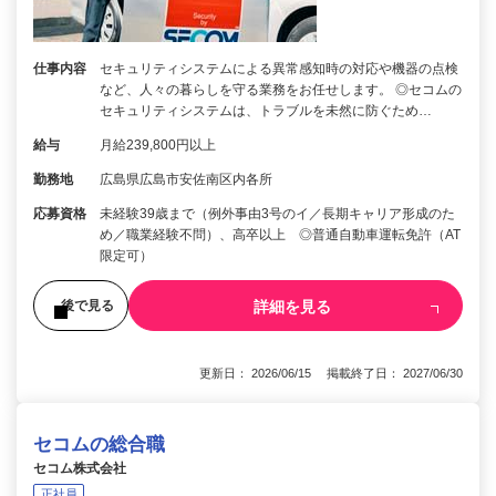
仕事内容
セキュリティシステムによる異常感知時の対応や機器の点検
など、人々の暮らしを守る業務をお任せします。 ◎セコムの
セキュリティシステムは、トラブルを未然に防ぐため…
給与
月給239,800円以上
勤務地
広島県広島市安佐南区内各所
応募資格
未経験39歳まで（例外事由3号のイ／長期キャリア形成のた
め／職業経験不問）、高卒以上 ◎普通自動車運転免許（AT
限定可）
詳細を見る
後で見る
更新日： 2026/06/15 掲載終了日： 2027/06/30
セコムの総合職
セコム株式会社
正社員