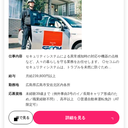
仕事内容
セキュリティシステムによる異常感知時の対応や機器の点検
など、人々の暮らしを守る業務をお任せします。 ◎セコムの
セキュリティシステムは、トラブルを未然に防ぐため…
給与
月給239,800円以上
勤務地
広島県広島市安佐北区内各所
応募資格
未経験39歳まで（例外事由3号のイ／長期キャリア形成のた
め／職業経験不問）、高卒以上 ◎普通自動車運転免許（AT
限定可）
詳細を見る
後で見る