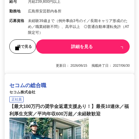
給与
月給239,800円以上
勤務地
広島県安芸郡内各所
応募資格
未経験39歳まで（例外事由3号のイ／長期キャリア形成のた
め／職業経験不問）、高卒以上 ◎普通自動車運転免許（AT
限定可）
詳細を見る
後で見る
更新日： 2026/06/15 掲載終了日： 2027/06/30
セコムの総合職
セコム株式会社
正社員
【最大100万円の奨学金返還支援あり！】最長10連休／福
利厚生充実／平均年収600万超／未経験歓迎