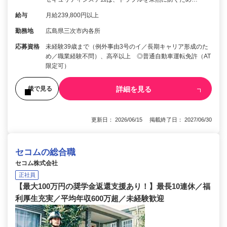
給与
月給239,800円以上
勤務地
広島県三次市内各所
応募資格
未経験39歳まで（例外事由3号のイ／長期キャリア形成のた
め／職業経験不問）、高卒以上 ◎普通自動車運転免許（AT
限定可）
詳細を見る
後で見る
更新日： 2026/06/15 掲載終了日： 2027/06/30
セコムの総合職
セコム株式会社
正社員
【最大100万円の奨学金返還支援あり！】最長10連休／福
利厚生充実／平均年収600万超／未経験歓迎