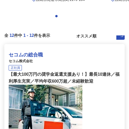
12
1
-
12
全
件中
件を表示
セコムの総合職
セコム株式会社
正社員
【最大100万円の奨学金返還支援あり！】最長10連休／福
利厚生充実／平均年収600万超／未経験歓迎