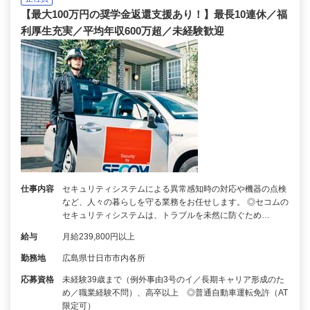
【最大100万円の奨学金返還支援あり！】最長10連休／福
利厚生充実／平均年収600万超／未経験歓迎
仕事内容
セキュリティシステムによる異常感知時の対応や機器の点検
など、人々の暮らしを守る業務をお任せします。 ◎セコムの
セキュリティシステムは、トラブルを未然に防ぐため…
給与
月給239,800円以上
勤務地
広島県廿日市市内各所
応募資格
未経験39歳まで（例外事由3号のイ／長期キャリア形成のた
め／職業経験不問）、高卒以上 ◎普通自動車運転免許（AT
限定可）