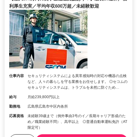
利厚生充実／平均年収600万超／未経験歓迎
仕事内容
セキュリティシステムによる異常感知時の対応や機器の点検
など、人々の暮らしを守る業務をお任せします。 ◎セコムの
セキュリティシステムは、トラブルを未然に防ぐため…
給与
月給239,800円以上
勤務地
広島県広島市中区内各所
応募資格
未経験39歳まで（例外事由3号のイ／長期キャリア形成のた
め／職業経験不問）、高卒以上 ◎普通自動車運転免許（AT
限定可）