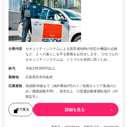
仕事内容
セキュリティシステムによる異常感知時の対応や機器の点検
など、人々の暮らしを守る業務をお任せします。 ◎セコムの
セキュリティシステムは、トラブルを未然に防ぐため…
給与
月給239,800円以上
勤務地
広島県呉市内各所
応募資格
未経験39歳まで（例外事由3号のイ／長期キャリア形成のた
め／職業経験不問）、高卒以上 ◎普通自動車運転免許（AT
限定可）
詳細を見る
後で見る
更新日： 2026/06/15 掲載終了日： 2027/06/30