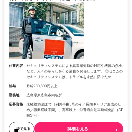
仕事内容
セキュリティシステムによる異常感知時の対応や機器の点検
など、人々の暮らしを守る業務をお任せします。 ◎セコムの
セキュリティシステムは、トラブルを未然に防ぐため…
給与
月給239,800円以上
勤務地
広島県東広島市内各所
応募資格
未経験39歳まで（例外事由3号のイ／長期キャリア形成のた
め／職業経験不問）、高卒以上 ◎普通自動車運転免許（AT
限定可）
詳細を見る
後で見る