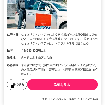
仕事内容
セキュリティシステムによる異常感知時の対応や機器の点検
など、人々の暮らしを守る業務をお任せします。 ◎セコムの
セキュリティシステムは、トラブルを未然に防ぐため…
給与
月給239,800円以上
勤務地
広島県広島市南区内各所
応募資格
未経験39歳まで（例外事由3号のイ／長期キャリア形成のた
め／職業経験不問）、高卒以上 ◎普通自動車運転免許（AT
限定可）
詳細を見る
後で見る
更新日： 2026/06/15 掲載終了日： 2027/06/30