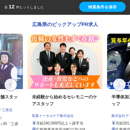
12
検索条件を保存
全
件ヒットしました
広島県のピックアップPR求人
店舗スタッ
未経験から始めるセレモニーのケ
半導体加
アスタッフ
ッフ
／三原店
双葉トータルケア株式会社
株式会社デ
定）
月給240,000円以上＋諸手当
月給201
 （JR「三原
広島県尾道市高須町1170-104
広島県呉