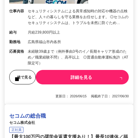
仕事内容
セキュリティシステムによる異常感知時の対応や機器の点検
など、人々の暮らしを守る業務をお任せします。 ◎セコムの
セキュリティシステムは、トラブルを未然に防ぐため…
給与
月給239,800円以上
勤務地
広島県福山市内各所
応募資格
未経験39歳まで（例外事由3号のイ／長期キャリア形成のた
め／職業経験不問）、高卒以上 ◎普通自動車運転免許（AT
限定可）
詳細を見る
後で見る
更新日： 2026/06/15 掲載終了日： 2027/06/30
セコムの総合職
セコム株式会社
正社員
【最大100万円の奨学金返還支援あり！】最長10連休／福