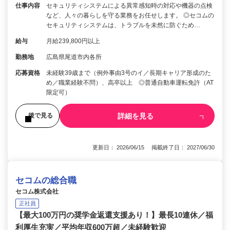
仕事内容
セキュリティシステムによる異常感知時の対応や機器の点検
など、人々の暮らしを守る業務をお任せします。 ◎セコムの
セキュリティシステムは、トラブルを未然に防ぐため…
給与
月給239,800円以上
勤務地
広島県尾道市内各所
応募資格
未経験39歳まで（例外事由3号のイ／長期キャリア形成のた
め／職業経験不問）、高卒以上 ◎普通自動車運転免許（AT
限定可）
詳細を見る
後で見る
更新日： 2026/06/15 掲載終了日： 2027/06/30
セコムの総合職
セコム株式会社
正社員
【最大100万円の奨学金返還支援あり！】最長10連休／福
利厚生充実／平均年収600万超／未経験歓迎