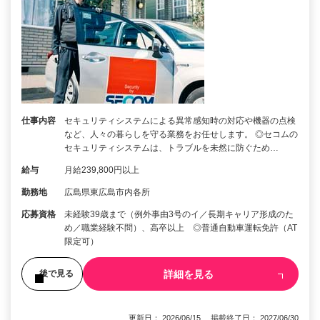
仕事内容
セキュリティシステムによる異常感知時の対応や機器の点検
など、人々の暮らしを守る業務をお任せします。 ◎セコムの
セキュリティシステムは、トラブルを未然に防ぐため…
給与
月給239,800円以上
勤務地
広島県東広島市内各所
応募資格
未経験39歳まで（例外事由3号のイ／長期キャリア形成のた
め／職業経験不問）、高卒以上 ◎普通自動車運転免許（AT
限定可）
詳細を見る
後で見る
更新日： 2026/06/15 掲載終了日： 2027/06/30