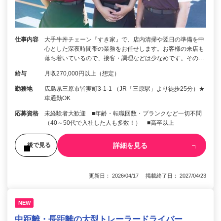
仕事内容
大手牛丼チェーン『すき家』で、店内清掃や翌日の準備を中
心とした深夜時間帯の業務をお任せします。お客様の来店も
落ち着いているので、接客・調理などは少なめです。その…
給与
月収270,000円以上（想定）
勤務地
広島県三原市皆実町3-1-1 （JR「三原駅」より徒歩25分）★
車通勤OK
応募資格
未経験者大歓迎 ■年齢・転職回数・ブランクなど一切不問
（40～50代で入社した人も多数！） ■高卒以上
詳細を見る
後で見る
更新日： 2026/04/17 掲載終了日： 2027/04/23
NEW
中距離・長距離の大型トレーラードライバー