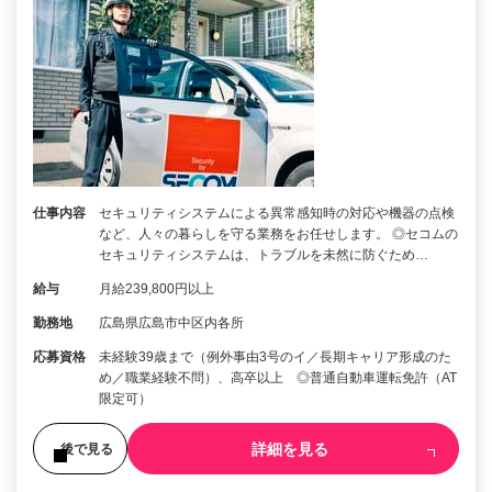
仕事内容
セキュリティシステムによる異常感知時の対応や機器の点検
など、人々の暮らしを守る業務をお任せします。 ◎セコムの
セキュリティシステムは、トラブルを未然に防ぐため…
給与
月給239,800円以上
勤務地
広島県広島市中区内各所
応募資格
未経験39歳まで（例外事由3号のイ／長期キャリア形成のた
め／職業経験不問）、高卒以上 ◎普通自動車運転免許（AT
限定可）
詳細を見る
後で見る