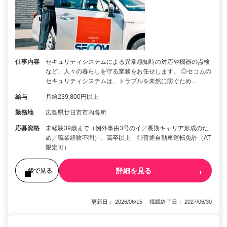
仕事内容
セキュリティシステムによる異常感知時の対応や機器の点検
など、人々の暮らしを守る業務をお任せします。 ◎セコムの
セキュリティシステムは、トラブルを未然に防ぐため…
給与
月給239,800円以上
勤務地
広島県廿日市市内各所
応募資格
未経験39歳まで（例外事由3号のイ／長期キャリア形成のた
め／職業経験不問）、高卒以上 ◎普通自動車運転免許（AT
限定可）
詳細を見る
後で見る
更新日： 2026/06/15 掲載終了日： 2027/06/30