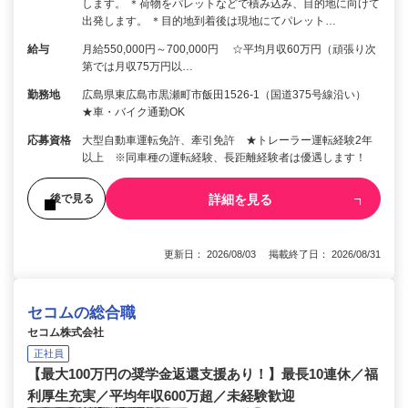
します。 ＊荷物をパレットなどで積み込み、目的地に向けて
出発します。 ＊目的地到着後は現地にてパレット…
給与
月給550,000円～700,000円 ☆平均月収60万円（頑張り次
第では月収75万円以…
勤務地
広島県東広島市黒瀬町市飯田1526-1（国道375号線沿い）
★車・バイク通勤OK
応募資格
大型自動車運転免許、牽引免許 ★トレーラー運転経験2年
以上 ※同車種の運転経験、長距離経験者は優遇します！
詳細を見る
後で見る
更新日： 2026/08/03 掲載終了日： 2026/08/31
セコムの総合職
セコム株式会社
正社員
【最大100万円の奨学金返還支援あり！】最長10連休／福
利厚生充実／平均年収600万超／未経験歓迎