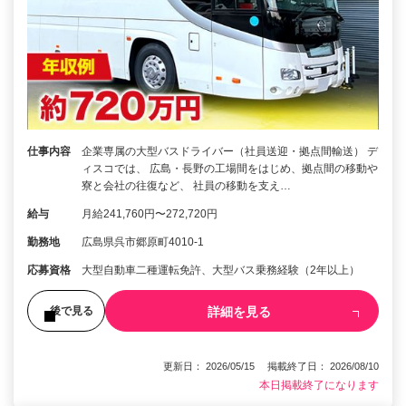
仕事内容
企業専属の大型バスドライバー（社員送迎・拠点間輸送） デ
ィスコでは、 広島・長野の工場間をはじめ、拠点間の移動や
寮と会社の往復など、 社員の移動を支え…
給与
月給241,760円〜272,720円
勤務地
広島県呉市郷原町4010-1
応募資格
大型自動車二種運転免許、大型バス乗務経験（2年以上）
詳細を見る
後で見る
更新日： 2026/05/15 掲載終了日： 2026/08/10
本日掲載終了になります