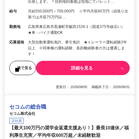
出発します。 ＊目的地到着後は現地にてパレット…
給与
月給550,000円～700,000円 ☆平均月収60万円（頑張り次
第では月収75万円以…
勤務地
広島県東広島市黒瀬町市飯田1526-1（国道375号線沿い）
★車・バイク通勤OK
応募資格
大型自動車運転免許、牽引免許 ★トレーラー運転経験2年
以上 ※同車種の運転経験、長距離経験者の方は優遇しま
す！
詳細を見る
後で見る
更新日： 2026/08/05 掲載終了日： 2026/08/31
セコムの総合職
セコム株式会社
正社員
【最大100万円の奨学金返還支援あり！】最長10連休／福
利厚生充実／平均年収600万超／未経験歓迎