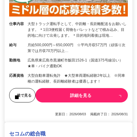
仕事内容
大型トラック運転手として、中距離・長距離配送をお願いし
ます。 ＊1日3便程届く荷物をパレットなどで積み込み、目
的地に向けて出発します。 ＊目的地到着後は現地…
給与
月給500,000円～650,000円 ☆平均月収57万円（頑張り次
第では月収70万円以上…
勤務地
広島県東広島市黒瀬町市飯田1526-1（国道375号線沿い）
★車・バイク通勤OK
応募資格
大型自動車運転免許 ★大型車両運転経験2年以上 ※同車
種の運転経験、長距離経験者は優遇します！
詳細を見る
後で見る
更新日： 2026/08/03 掲載終了日： 2026/08/31
セコムの総合職