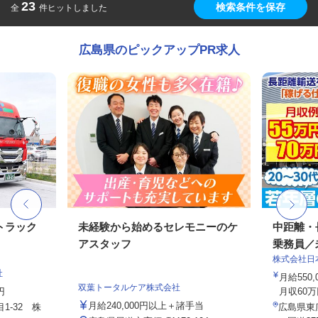
23
検索条件を保存
全
件ヒットしました
広島県のピックアップPR求人
トラック
未経験から始めるセレモニーのケ
中距離・
アスタッフ
乗務員／
株式会社日
社
月給550,
双葉トータルケア株式会社
円
月収60万
月給240,000円以上＋諸手当
1-32 株
広島県東広