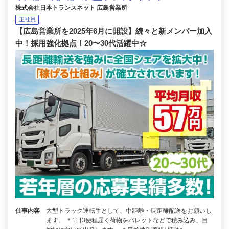
株式会社日本トランスネット 広島営業所
正社員
【広島営業所を2025年6月に開設】続々と新メンバー加入
中！採用強化拠点！20〜30代活躍中☆
仕事内容
大型トラック運転手として、中距離・長距離配送をお願いし
ます。 ＊1日3便程届く荷物をパレットなどで積み込み、目