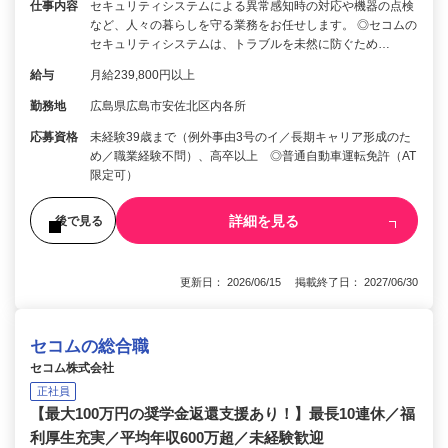
仕事内容
セキュリティシステムによる異常感知時の対応や機器の点検
など、人々の暮らしを守る業務をお任せします。 ◎セコムの
セキュリティシステムは、トラブルを未然に防ぐため…
給与
月給239,800円以上
勤務地
広島県広島市安佐北区内各所
応募資格
未経験39歳まで（例外事由3号のイ／長期キャリア形成のた
め／職業経験不問）、高卒以上 ◎普通自動車運転免許（AT
限定可）
詳細を見る
後で見る
更新日： 2026/06/15 掲載終了日： 2027/06/30
セコムの総合職
セコム株式会社
正社員
【最大100万円の奨学金返還支援あり！】最長10連休／福
利厚生充実／平均年収600万超／未経験歓迎