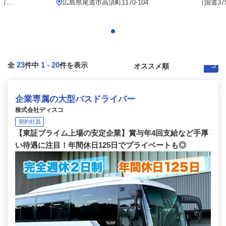
...
広島県尾道市高須町1170-104
（国道37
23
1
-
20
全
件中
件を表示
企業専属の大型バスドライバー
株式会社ディスコ
契約社員
【東証プライム上場の安定企業】賞与年4回支給など手厚
い待遇に注目！年間休日125日でプライベートも◎