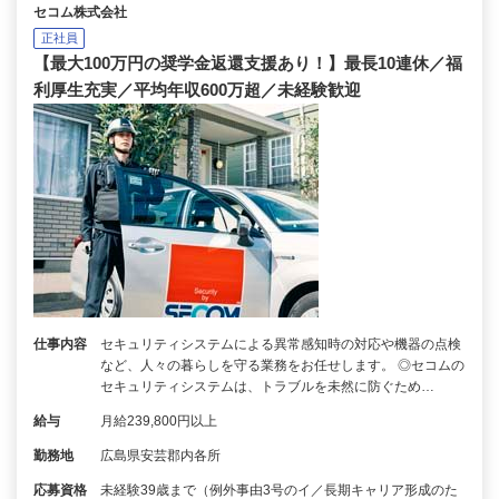
セコム株式会社
正社員
【最大100万円の奨学金返還支援あり！】最長10連休／福
利厚生充実／平均年収600万超／未経験歓迎
仕事内容
セキュリティシステムによる異常感知時の対応や機器の点検
など、人々の暮らしを守る業務をお任せします。 ◎セコムの
セキュリティシステムは、トラブルを未然に防ぐため…
給与
月給239,800円以上
勤務地
広島県安芸郡内各所
応募資格
未経験39歳まで（例外事由3号のイ／長期キャリア形成のた