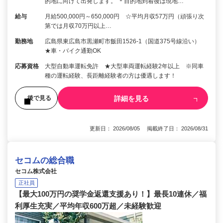
的地に向けて出発します。 ＊目的地到着後は現地…
給与
月給500,000円～650,000円 ☆平均月収57万円（頑張り次
第では月収70万円以上…
勤務地
広島県東広島市黒瀬町市飯田1526-1（国道375号線沿い）
★車・バイク通勤OK
応募資格
大型自動車運転免許 ★大型車両運転経験2年以上 ※同車
種の運転経験、長距離経験者の方は優遇します！
詳細を見る
後で見る
更新日： 2026/08/05 掲載終了日： 2026/08/31
セコムの総合職
セコム株式会社
正社員
【最大100万円の奨学金返還支援あり！】最長10連休／福
利厚生充実／平均年収600万超／未経験歓迎