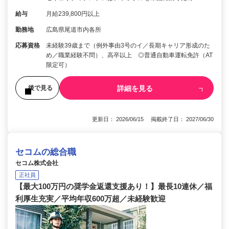
給与
月給239,800円以上
勤務地
広島県尾道市内各所
応募資格
未経験39歳まで（例外事由3号のイ／長期キャリア形成のた
め／職業経験不問）、高卒以上 ◎普通自動車運転免許（AT
限定可）
詳細を見る
後で見る
更新日： 2026/06/15 掲載終了日： 2027/06/30
セコムの総合職
セコム株式会社
正社員
【最大100万円の奨学金返還支援あり！】最長10連休／福
利厚生充実／平均年収600万超／未経験歓迎