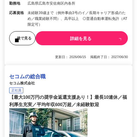
勤務地
広島県広島市安佐南区内各所
応募資格
未経験39歳まで（例外事由3号のイ／長期キャリア形成のた
め／職業経験不問）、高卒以上 ◎普通自動車運転免許（AT
限定可）
詳細を見る
後で見る
更新日： 2026/06/15 掲載終了日： 2027/06/30
セコムの総合職
セコム株式会社
正社員
【最大100万円の奨学金返還支援あり！】最長10連休／福
利厚生充実／平均年収600万超／未経験歓迎