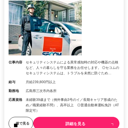
仕事内容
セキュリティシステムによる異常感知時の対応や機器の点検
など、人々の暮らしを守る業務をお任せします。 ◎セコムの
セキュリティシステムは、トラブルを未然に防ぐため…
給与
月給239,800円以上
勤務地
広島県三次市内各所
応募資格
未経験39歳まで（例外事由3号のイ／長期キャリア形成のた
め／職業経験不問）、高卒以上 ◎普通自動車運転免許（AT
限定可）
詳細を見る
後で見る