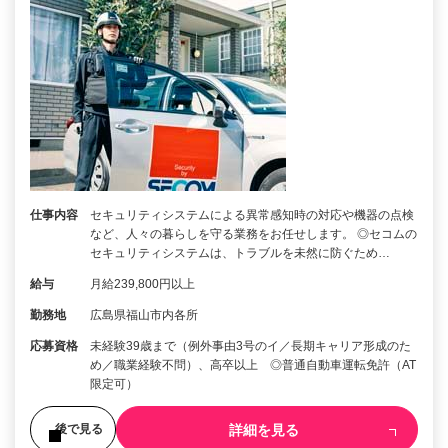
仕事内容
セキュリティシステムによる異常感知時の対応や機器の点検
など、人々の暮らしを守る業務をお任せします。 ◎セコムの
セキュリティシステムは、トラブルを未然に防ぐため…
給与
月給239,800円以上
勤務地
広島県福山市内各所
応募資格
未経験39歳まで（例外事由3号のイ／長期キャリア形成のた
め／職業経験不問）、高卒以上 ◎普通自動車運転免許（AT
限定可）
詳細を見る
後で見る