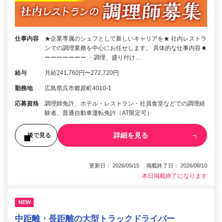
仕事内容
★企業専属のシェフとして新しいキャリアを★ 社内レストラ
ンでの調理業務を中心にお任せします。 具体的な仕事内容 ■.
ーーーーーーー ・調理、盛り付け…
給与
月給241,760円〜272,720円
勤務地
広島県呉市郷原町4010-1
応募資格
調理師免許、ホテル・レストラン・社員食堂などでの調理経
験者、普通自動車運転免許（AT限定可）
詳細を見る
後で見る
更新日： 2026/05/15 掲載終了日： 2026/08/10
本日掲載終了になります
NEW
中距離・長距離の大型トラックドライバー