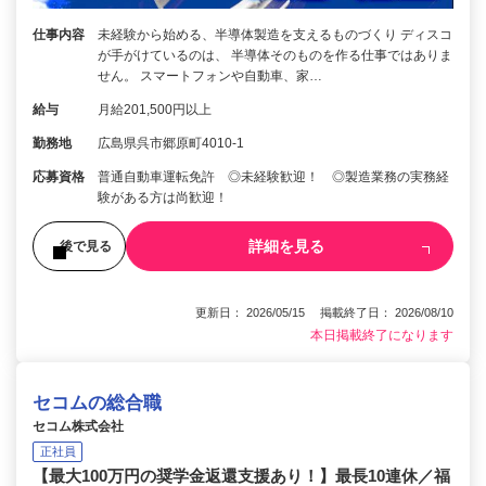
仕事内容
未経験から始める、半導体製造を支えるものづくり ディスコ
が手がけているのは、 半導体そのものを作る仕事ではありま
せん。 スマートフォンや自動車、家…
給与
月給201,500円以上
勤務地
広島県呉市郷原町4010-1
応募資格
普通自動車運転免許 ◎未経験歓迎！ ◎製造業務の実務経
験がある方は尚歓迎！
詳細を見る
後で見る
更新日： 2026/05/15 掲載終了日： 2026/08/10
本日掲載終了になります
セコムの総合職
セコム株式会社
正社員
【最大100万円の奨学金返還支援あり！】最長10連休／福