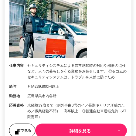
仕事内容
セキュリティシステムによる異常感知時の対応や機器の点検
など、人々の暮らしを守る業務をお任せします。 ◎セコムの
セキュリティシステムは、トラブルを未然に防ぐため…
給与
月給239,800円以上
勤務地
広島県呉市内各所
応募資格
未経験39歳まで（例外事由3号のイ／長期キャリア形成のた
め／職業経験不問）、高卒以上 ◎普通自動車運転免許（AT
限定可）
詳細を見る
後で見る