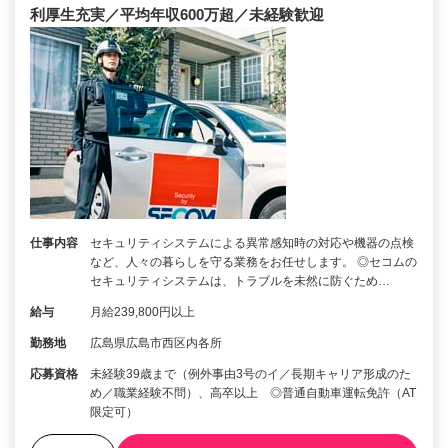
利厚生充実／平均年収600万超／未経験歓迎
仕事内容
セキュリティシステムによる異常感知時の対応や機器の点検
など、人々の暮らしを守る業務をお任せします。 ◎セコムの
セキュリティシステムは、トラブルを未然に防ぐため…
給与
月給239,800円以上
勤務地
広島県広島市西区内各所
応募資格
未経験39歳まで（例外事由3号のイ／長期キャリア形成のた
め／職業経験不問）、高卒以上 ◎普通自動車運転免許（AT
限定可）