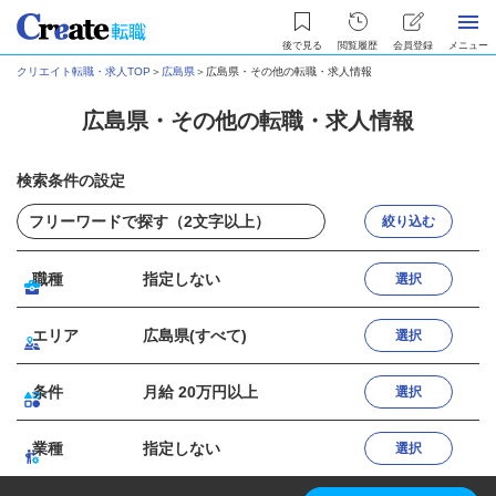
後で見る
閲覧履歴
会員登録
メニュー
クリエイト転職・求人TOP
＞
広島県
＞
広島県・その他の転職・求人情報
広島県・その他の転職・求人情報
検索条件の設定
絞り込む
職種
指定しない
選択
エリア
広島県(すべて)
選択
条件
月給 20万円以上
選択
業種
指定しない
選択