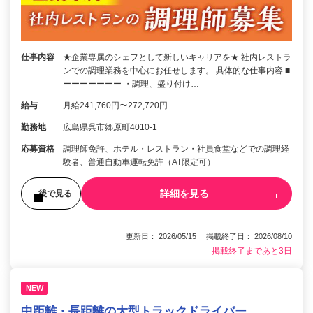
仕事内容
★企業専属のシェフとして新しいキャリアを★ 社内レストラ
ンでの調理業務を中心にお任せします。 具体的な仕事内容 ■.
ーーーーーーー ・調理、盛り付け…
給与
月給241,760円〜272,720円
勤務地
広島県呉市郷原町4010-1
応募資格
調理師免許、ホテル・レストラン・社員食堂などでの調理経
験者、普通自動車運転免許（AT限定可）
詳細を見る
後で見る
更新日： 2026/05/15 掲載終了日： 2026/08/10
掲載終了まであと3日
NEW
中距離・長距離の大型トラックドライバー