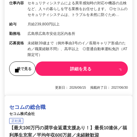
仕事内容
セキュリティシステムによる異常感知時の対応や機器の点検
など、人々の暮らしを守る業務をお任せします。 ◎セコムの
セキュリティシステムは、トラブルを未然に防ぐため…
給与
月給239,800円以上
勤務地
広島県広島市安佐北区内各所
応募資格
未経験39歳まで（例外事由3号のイ／長期キャリア形成のた
め／職業経験不問）、高卒以上 ◎普通自動車運転免許（AT
限定可）
詳細を見る
後で見る
更新日： 2026/06/15 掲載終了日： 2027/06/30
セコムの総合職
セコム株式会社
正社員
【最大100万円の奨学金返還支援あり！】最長10連休／福
利厚生充実／平均年収600万超／未経験歓迎