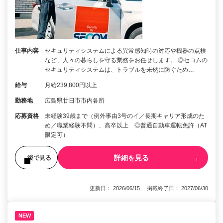
仕事内容
セキュリティシステムによる異常感知時の対応や機器の点検
など、人々の暮らしを守る業務をお任せします。 ◎セコムの
セキュリティシステムは、トラブルを未然に防ぐため…
給与
月給239,800円以上
勤務地
広島県廿日市市内各所
応募資格
未経験39歳まで（例外事由3号のイ／長期キャリア形成のた
め／職業経験不問）、高卒以上 ◎普通自動車運転免許（AT
限定可）
詳細を見る
後で見る
更新日： 2026/06/15 掲載終了日： 2027/06/30
NEW