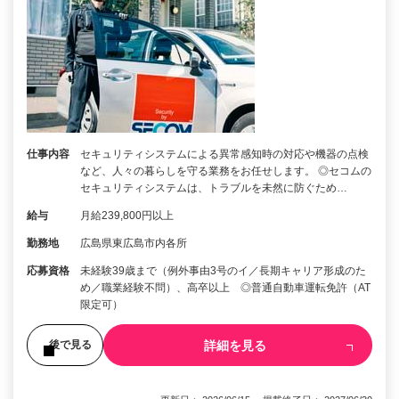
仕事内容
セキュリティシステムによる異常感知時の対応や機器の点検
など、人々の暮らしを守る業務をお任せします。 ◎セコムの
セキュリティシステムは、トラブルを未然に防ぐため…
給与
月給239,800円以上
勤務地
広島県東広島市内各所
応募資格
未経験39歳まで（例外事由3号のイ／長期キャリア形成のた
め／職業経験不問）、高卒以上 ◎普通自動車運転免許（AT
限定可）
詳細を見る
後で見る