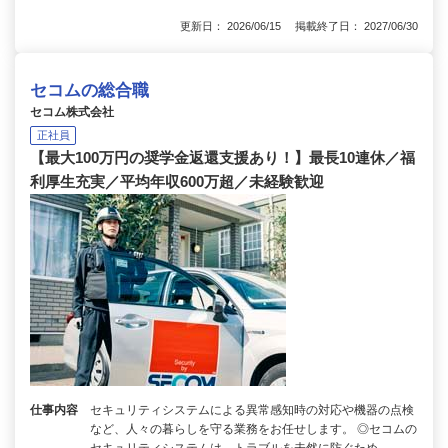
更新日： 2026/06/15 掲載終了日： 2027/06/30
セコムの総合職
セコム株式会社
正社員
【最大100万円の奨学金返還支援あり！】最長10連休／福
利厚生充実／平均年収600万超／未経験歓迎
仕事内容
セキュリティシステムによる異常感知時の対応や機器の点検
など、人々の暮らしを守る業務をお任せします。 ◎セコムの
セキュリティシステムは、トラブルを未然に防ぐため…