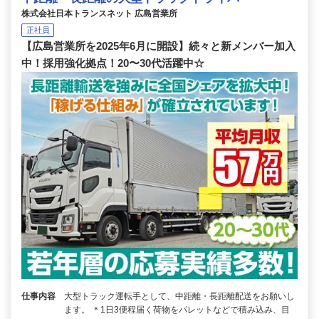
株式会社日本トランスネット 広島営業所
正社員
【広島営業所を2025年6月に開設】続々と新メンバー加入
中！採用強化拠点！20〜30代活躍中☆
仕事内容
大型トラック運転手として、中距離・長距離配送をお願いし
ます。 ＊1日3便程届く荷物をパレットなどで積み込み、目