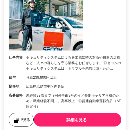
仕事内容
セキュリティシステムによる異常感知時の対応や機器の点検
など、人々の暮らしを守る業務をお任せします。 ◎セコムの
セキュリティシステムは、トラブルを未然に防ぐため…
給与
月給239,800円以上
勤務地
広島県広島市中区内各所
応募資格
未経験39歳まで（例外事由3号のイ／長期キャリア形成のた
め／職業経験不問）、高卒以上 ◎普通自動車運転免許（AT
限定可）
詳細を見る
後で見る