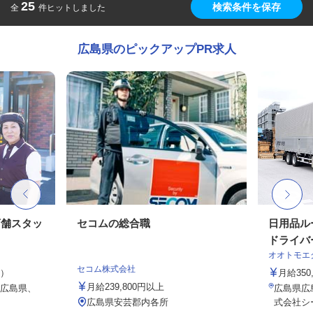
25
検索条件を保存
全
件ヒットしました
広島県のピックアップPR求人
店舗スタッ
セコムの総合職
日用品ル
ドライバ
オオトモエ
セコム株式会社
定）
月給350,
月給239,800円以上
、広島県、
広島県広
舗
広島県安芸郡内各所
式会社シ