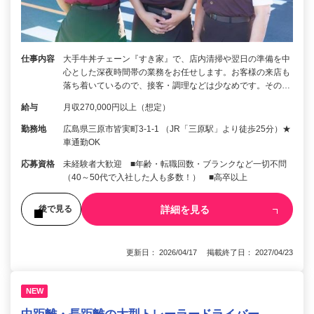
仕事内容
大手牛丼チェーン『すき家』で、店内清掃や翌日の準備を中
心とした深夜時間帯の業務をお任せします。お客様の来店も
落ち着いているので、接客・調理などは少なめです。その…
給与
月収270,000円以上（想定）
勤務地
広島県三原市皆実町3-1-1 （JR「三原駅」より徒歩25分）★
車通勤OK
応募資格
未経験者大歓迎 ■年齢・転職回数・ブランクなど一切不問
（40～50代で入社した人も多数！） ■高卒以上
詳細を見る
後で見る
更新日： 2026/04/17 掲載終了日： 2027/04/23
NEW