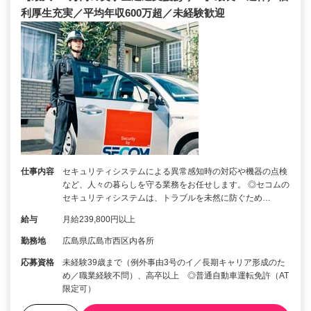
利厚生充実／平均年収600万超／未経験歓迎
仕事内容
セキュリティシステムによる異常感知時の対応や機器の点検
など、人々の暮らしを守る業務をお任せします。 ◎セコムの
セキュリティシステムは、トラブルを未然に防ぐため…
給与
月給239,800円以上
勤務地
広島県広島市西区内各所
応募資格
未経験39歳まで（例外事由3号のイ／長期キャリア形成のた
め／職業経験不問）、高卒以上 ◎普通自動車運転免許（AT
限定可）