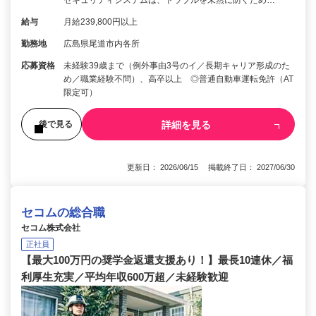
給与
月給239,800円以上
勤務地
広島県尾道市内各所
応募資格
未経験39歳まで（例外事由3号のイ／長期キャリア形成のた
め／職業経験不問）、高卒以上 ◎普通自動車運転免許（AT
限定可）
詳細を見る
後で見る
更新日： 2026/06/15 掲載終了日： 2027/06/30
セコムの総合職
セコム株式会社
正社員
【最大100万円の奨学金返還支援あり！】最長10連休／福
利厚生充実／平均年収600万超／未経験歓迎