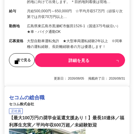
的地に向けて出発します。 ＊目的地到着後は現地…
給与
月給500,000円～650,000円 ☆平均月収57万円（頑張り次
第では月収70万円以上…
勤務地
広島県東広島市黒瀬町市飯田1526-1（国道375号線沿い）
★車・バイク通勤OK
応募資格
大型自動車運転免許 ★大型車両運転経験2年以上 ※同車
種の運転経験、長距離経験者の方は優遇します！
詳細を見る
後で見る
更新日： 2026/08/05 掲載終了日： 2026/08/31
セコムの総合職
セコム株式会社
正社員
【最大100万円の奨学金返還支援あり！】最長10連休／福
利厚生充実／平均年収600万超／未経験歓迎