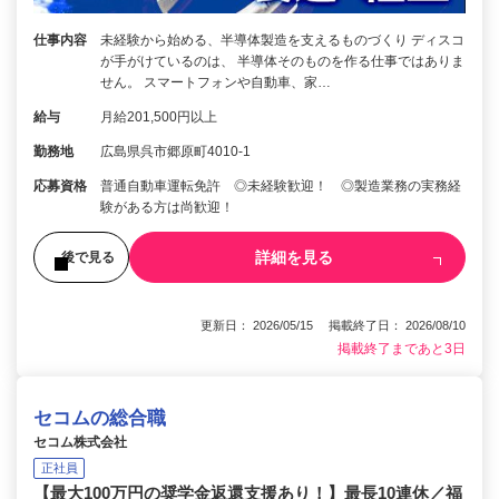
仕事内容
未経験から始める、半導体製造を支えるものづくり ディスコ
が手がけているのは、 半導体そのものを作る仕事ではありま
せん。 スマートフォンや自動車、家…
給与
月給201,500円以上
勤務地
広島県呉市郷原町4010-1
応募資格
普通自動車運転免許 ◎未経験歓迎！ ◎製造業務の実務経
験がある方は尚歓迎！
詳細を見る
後で見る
更新日： 2026/05/15 掲載終了日： 2026/08/10
掲載終了まであと3日
セコムの総合職
セコム株式会社
正社員
【最大100万円の奨学金返還支援あり！】最長10連休／福