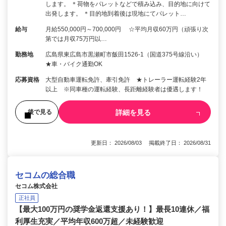
します。 ＊荷物をパレットなどで積み込み、目的地に向けて
出発します。 ＊目的地到着後は現地にてパレット…
給与
月給550,000円～700,000円 ☆平均月収60万円（頑張り次
第では月収75万円以…
勤務地
広島県東広島市黒瀬町市飯田1526-1（国道375号線沿い）
★車・バイク通勤OK
応募資格
大型自動車運転免許、牽引免許 ★トレーラー運転経験2年
以上 ※同車種の運転経験、長距離経験者は優遇します！
詳細を見る
後で見る
更新日： 2026/08/03 掲載終了日： 2026/08/31
セコムの総合職
セコム株式会社
正社員
【最大100万円の奨学金返還支援あり！】最長10連休／福
利厚生充実／平均年収600万超／未経験歓迎