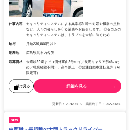
仕事内容
セキュリティシステムによる異常感知時の対応や機器の点検
など、人々の暮らしを守る業務をお任せします。 ◎セコムの
セキュリティシステムは、トラブルを未然に防ぐため…
給与
月給239,800円以上
勤務地
広島県呉市内各所
応募資格
未経験39歳まで（例外事由3号のイ／長期キャリア形成のた
め／職業経験不問）、高卒以上 ◎普通自動車運転免許（AT
限定可）
詳細を見る
後で見る
更新日： 2026/06/15 掲載終了日： 2027/06/30
NEW
中距離・長距離の大型トラックドライバー