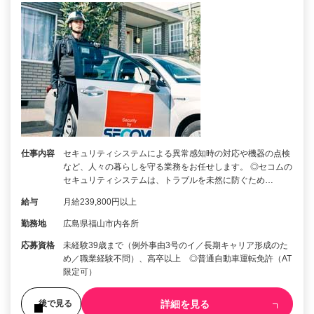
仕事内容
セキュリティシステムによる異常感知時の対応や機器の点検
など、人々の暮らしを守る業務をお任せします。 ◎セコムの
セキュリティシステムは、トラブルを未然に防ぐため…
給与
月給239,800円以上
勤務地
広島県福山市内各所
応募資格
未経験39歳まで（例外事由3号のイ／長期キャリア形成のた
め／職業経験不問）、高卒以上 ◎普通自動車運転免許（AT
限定可）
詳細を見る
後で見る