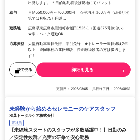
出発します。 ＊目的地到着後は現地にてパレット…
給与
月給550,000円～700,000円 ☆平均月収60万円（頑張り次
第では月収75万円以…
勤務地
広島県東広島市黒瀬町市飯田1526-1（国道375号線沿い）
★車・バイク通勤OK
応募資格
大型自動車運転免許、牽引免許 ★トレーラー運転経験2年
以上 ※同車種の運転経験、長距離経験者の方は優遇しま
す！
詳細を見る
後で見る
更新日： 2026/08/05 掲載終了日： 2026/08/31
未経験から始めるセレモニーのケアスタッフ
双葉トータルケア株式会社
正社員
【未経験スタートのスタッフが多数活躍中！】日勤のみ
／安定性抜群／充実の研修で安心勤務