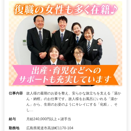
仕事内容
故人様の最期のお姿を整え、安らかな旅立ちを支える「湯か
ん・納棺」のお仕事です。故人様をお風呂にいれる「湯か
ん」から、生前のお姿のようにキレイにする「化粧」、そ
し…
給与
月給240,000円以上＋諸手当
勤務地
広島県尾道市高須町1170-104