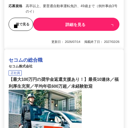
応募資格
高卒以上、要普通自動車運転免許、49歳まで（例外事由3号
のイ）
詳細を見る
後で見る
更新日： 2026/07/14 掲載終了日： 2027/02/26
セコムの総合職
セコム株式会社
正社員
【最大100万円の奨学金返還支援あり！】最長10連休／福
利厚生充実／平均年収600万超／未経験歓迎