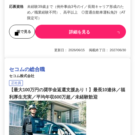
応募資格
未経験39歳まで（例外事由3号のイ／長期キャリア形成のた
め／職業経験不問）、高卒以上 ◎普通自動車運転免許（AT
限定可）
詳細を見る
後で見る
更新日： 2026/06/15 掲載終了日： 2027/06/30
セコムの総合職
セコム株式会社
正社員
【最大100万円の奨学金返還支援あり！】最長10連休／福
利厚生充実／平均年収600万超／未経験歓迎