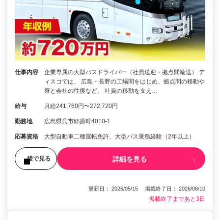
仕事内容
企業専属の大型バスドライバー（社員送迎・拠点間輸送） デ
ィスコでは、 広島・長野の工場間をはじめ、拠点間の移動や
寮と会社の往復など、 社員の移動を支え…
給与
月給241,760円〜272,720円
勤務地
広島県呉市郷原町4010-1
応募資格
大型自動車二種運転免許、大型バス乗務経験（2年以上）
詳細を見る
後で見る
更新日： 2026/05/15 掲載終了日： 2026/08/10
掲載終了まであと3日