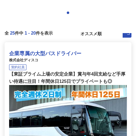
25
1
-
20
全
件中
件を表示
企業専属の大型バスドライバー
株式会社ディスコ
契約社員
【東証プライム上場の安定企業】賞与年4回支給など手厚
い待遇に注目！年間休日125日でプライベートも◎