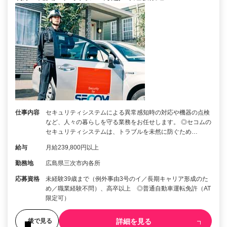
仕事内容
セキュリティシステムによる異常感知時の対応や機器の点検
など、人々の暮らしを守る業務をお任せします。 ◎セコムの
セキュリティシステムは、トラブルを未然に防ぐため…
給与
月給239,800円以上
勤務地
広島県三次市内各所
応募資格
未経験39歳まで（例外事由3号のイ／長期キャリア形成のた
め／職業経験不問）、高卒以上 ◎普通自動車運転免許（AT
限定可）
詳細を見る
後で見る