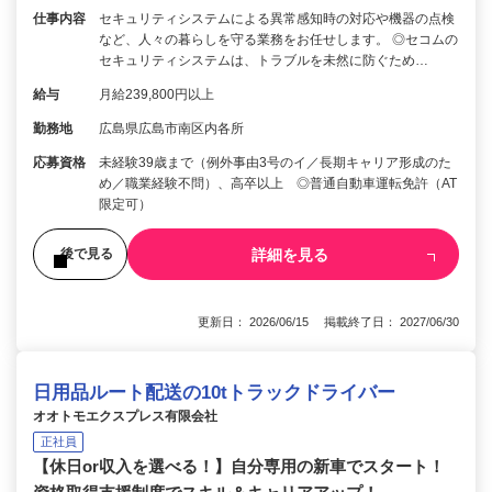
仕事内容
セキュリティシステムによる異常感知時の対応や機器の点検
など、人々の暮らしを守る業務をお任せします。 ◎セコムの
セキュリティシステムは、トラブルを未然に防ぐため…
給与
月給239,800円以上
勤務地
広島県広島市南区内各所
応募資格
未経験39歳まで（例外事由3号のイ／長期キャリア形成のた
め／職業経験不問）、高卒以上 ◎普通自動車運転免許（AT
限定可）
詳細を見る
後で見る
更新日： 2026/06/15 掲載終了日： 2027/06/30
日用品ルート配送の10tトラックドライバー
オオトモエクスプレス有限会社
正社員
【休日or収入を選べる！】自分専用の新車でスタート！