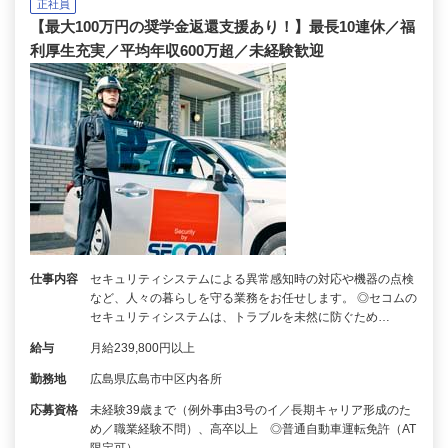
正社員
【最大100万円の奨学金返還支援あり！】最長10連休／福
利厚生充実／平均年収600万超／未経験歓迎
仕事内容
セキュリティシステムによる異常感知時の対応や機器の点検
など、人々の暮らしを守る業務をお任せします。 ◎セコムの
セキュリティシステムは、トラブルを未然に防ぐため…
給与
月給239,800円以上
勤務地
広島県広島市中区内各所
応募資格
未経験39歳まで（例外事由3号のイ／長期キャリア形成のた
め／職業経験不問）、高卒以上 ◎普通自動車運転免許（AT