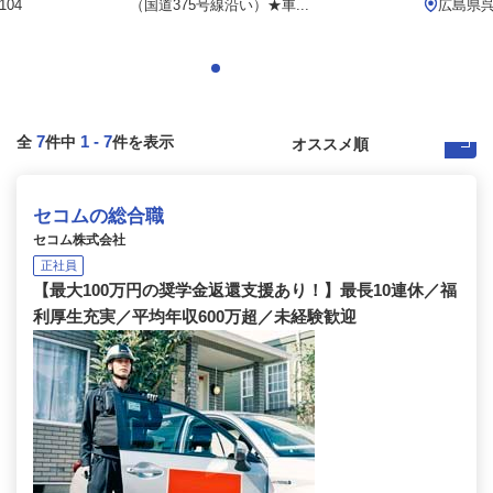
04
（国道375号線沿い）★車...
広島県呉
7
1
-
7
全
件中
件を表示
セコムの総合職
セコム株式会社
正社員
【最大100万円の奨学金返還支援あり！】最長10連休／福
利厚生充実／平均年収600万超／未経験歓迎