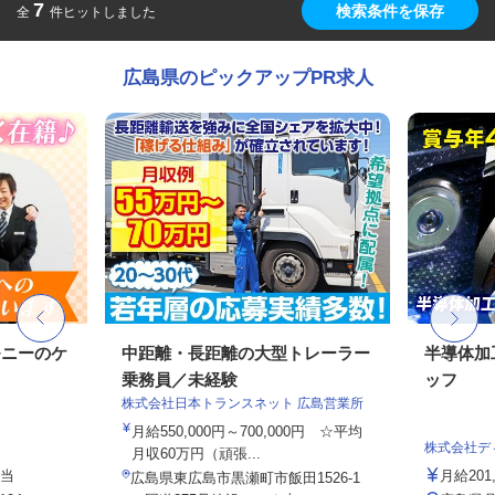
7
検索条件を保存
全
件ヒットしました
広島県のピックアップPR求人
モニーのケ
中距離・長距離の大型トレーラー
半導体加
乗務員／未経験
ッフ
株式会社日本トランスネット 広島営業所
月給550,000円～700,000円 ☆平均
株式会社デ
月収60万円（頑張...
手当
月給201
広島県東広島市黒瀬町市飯田1526-1