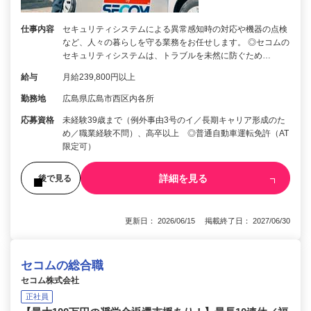
仕事内容
セキュリティシステムによる異常感知時の対応や機器の点検
など、人々の暮らしを守る業務をお任せします。 ◎セコムの
セキュリティシステムは、トラブルを未然に防ぐため…
給与
月給239,800円以上
勤務地
広島県広島市西区内各所
応募資格
未経験39歳まで（例外事由3号のイ／長期キャリア形成のた
め／職業経験不問）、高卒以上 ◎普通自動車運転免許（AT
限定可）
詳細を見る
後で見る
更新日： 2026/06/15 掲載終了日： 2027/06/30
セコムの総合職
セコム株式会社
正社員