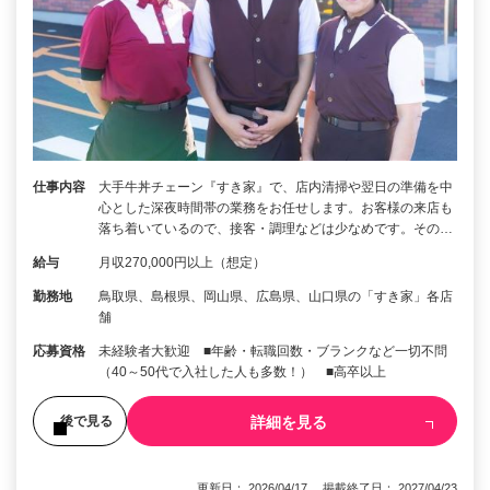
仕事内容
大手牛丼チェーン『すき家』で、店内清掃や翌日の準備を中
心とした深夜時間帯の業務をお任せします。お客様の来店も
落ち着いているので、接客・調理などは少なめです。その…
給与
月収270,000円以上（想定）
勤務地
鳥取県、島根県、岡山県、広島県、山口県の「すき家」各店
舗
応募資格
未経験者大歓迎 ■年齢・転職回数・ブランクなど一切不問
（40～50代で入社した人も多数！） ■高卒以上
詳細を見る
後で見る
更新日： 2026/04/17 掲載終了日： 2027/04/23