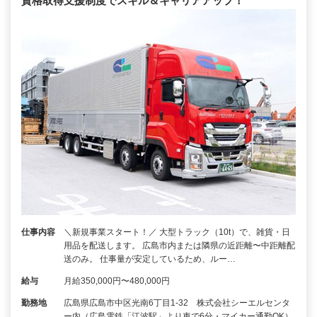
資格取得支援制度でスキル＆キャリアアップ！
仕事内容
＼新規事業スタート！／ 大型トラック（10t）で、雑貨・日
用品を配送します。 広島市内または隣県の近距離〜中距離配
送のみ。 仕事量が安定しているため、ルー…
給与
月給350,000円〜480,000円
勤務地
広島県広島市中区光南6丁目1-32 株式会社シーエルセンタ
ー内（広島電鉄「江波駅」より車で6分・マイカー通勤OK）