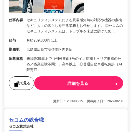
仕事内容
セキュリティシステムによる異常感知時の対応や機器の点検
など、人々の暮らしを守る業務をお任せします。 ◎セコムの
セキュリティシステムは、トラブルを未然に防ぐため…
給与
月給239,800円以上
勤務地
広島県広島市安佐南区内各所
応募資格
未経験39歳まで（例外事由3号のイ／長期キャリア形成のた
め／職業経験不問）、高卒以上 ◎普通自動車運転免許（AT
限定可）
詳細を見る
後で見る
更新日： 2026/06/15 掲載終了日： 2027/06/30
セコムの総合職
セコム株式会社