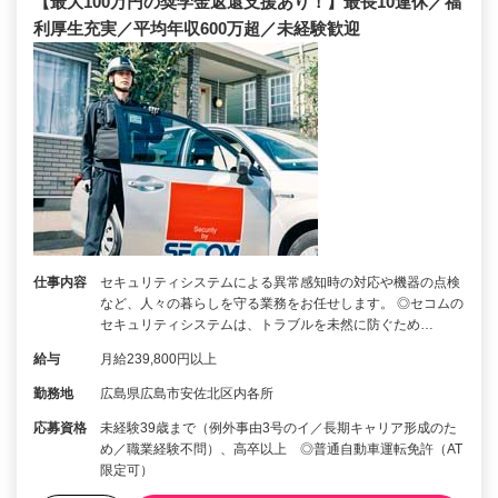
【最大100万円の奨学金返還支援あり！】最長10連休／福
利厚生充実／平均年収600万超／未経験歓迎
仕事内容
セキュリティシステムによる異常感知時の対応や機器の点検
など、人々の暮らしを守る業務をお任せします。 ◎セコムの
セキュリティシステムは、トラブルを未然に防ぐため…
給与
月給239,800円以上
勤務地
広島県広島市安佐北区内各所
応募資格
未経験39歳まで（例外事由3号のイ／長期キャリア形成のた
め／職業経験不問）、高卒以上 ◎普通自動車運転免許（AT
限定可）