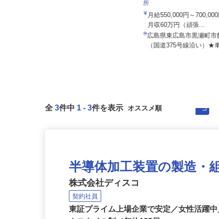
株式会社日本トランスネッ
所
月給550,000円～700,
双葉トータルケア株式会社
月収60万円（頑張...
月給240,000円以上＋諸手当
広島県東広島市黒瀬町市飯
広島県尾道市高須町1170-104
（国道375号線沿い）★車
全
3
件中
1
-
3
件を表示
半導体加工装置の製造・
株式会社ディスコ
契約社員