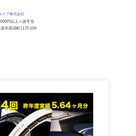
株式会社日本トランスネット 広島営業
所
月給550,000円～700,000円 ☆平均
タルケア株式会社
月収60万円（頑張...
40,000円以上＋諸手当
広島県東広島市黒瀬町市飯田1526-1
尾道市高須町1170-104
（国道375号線沿い）★車...