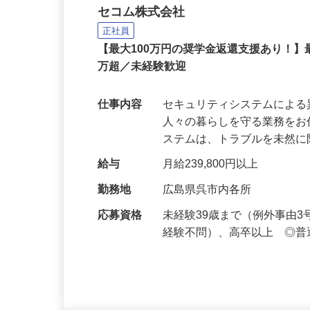
セコムの総合職
セコム株式会社
正社員
【最大100万円の奨学金返還支援あり！】
万超／未経験歓迎
仕事内容
セキュリティシステムによ
人々の暮らしを守る業務をお
ステムは、トラブルを未然
給与
月給239,800円以上
勤務地
広島県呉市内各所
応募資格
未経験39歳まで（例外事由
経験不問）、高卒以上 ◎普