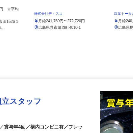
ト 広島営業
000円 ☆平均
株式会社ディスコ
双葉トー
月給241,760円〜272,720円
月給2
田1526-1
...
広島県呉市郷原町4010-1
広島県
組立スタッフ