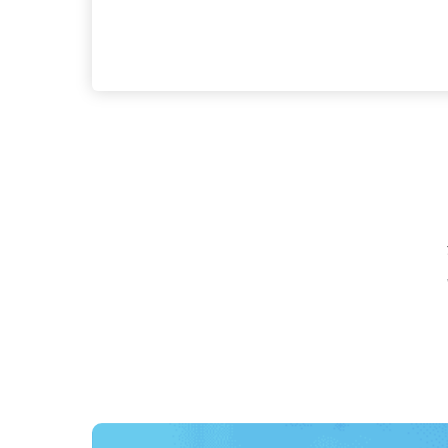
応募資格
未経験者大歓迎 ■年齢・転
代で入社した人も多数！） 