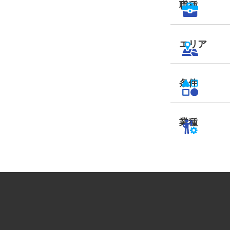
職種
エリア
条件
業種