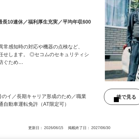
最長10連休／福利厚生充実／平均年収600
る異常感知時の対応や機器の点検など、
任せします。 ◎セコムのセキュリティシ
に防ぐため…
3号のイ／長期キャリア形成のため／職業
後で見
通自動車運転免許（AT限定可）