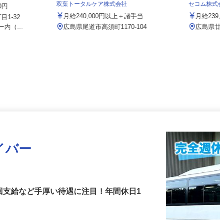
会社
双葉トータルケア株式会社
セコム株
00円
月給240,000円以上＋諸手当
月給2
丁目1-32
内（...
広島県尾道市高須町1170-104
広島
イバー
回支給など手厚い待遇に注目！年間休日1