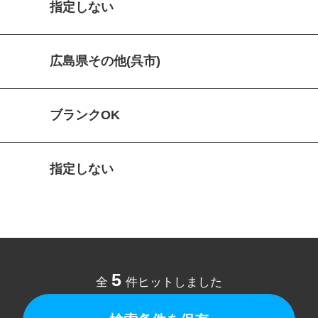
指定しない
広島県その他(呉市)
ブランクOK
指定しない
5
全
件ヒットしました