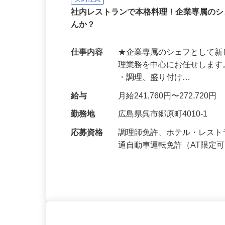
株式会社ディスコ
契約社員
社内レストランで本格料理！企業専属の
んか？
仕事内容
★企業専属のシェフとして新
理業務を中心にお任せします
・調理、盛り付け…
給与
月給241,760円〜272,720円
勤務地
広島県呉市郷原町4010-1
応募資格
調理師免許、ホテル・レス
通自動車運転免許（AT限定