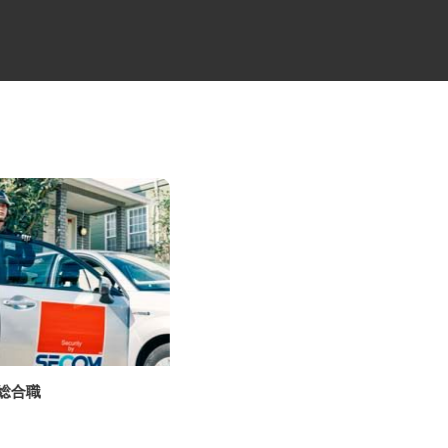
の総合職
日用品ルート配送の10tトラック
ドライバー