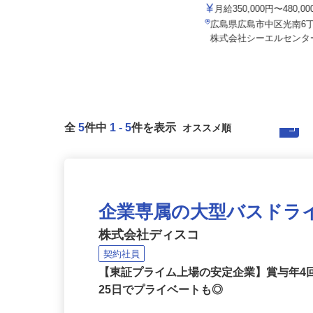
オオトモエクスプレス有限
セコム株式会社
月給350,000円〜480,0
月給239,800円以上
広島県広島市中区光南6
広島県廿日市市内各所
株式会社シーエルセンター
全
5
件中
1
-
5
件を表示
企業専属の大型バスドラ
株式会社ディスコ
契約社員
【東証プライム上場の安定企業】賞与年4
25日でプライベートも◎