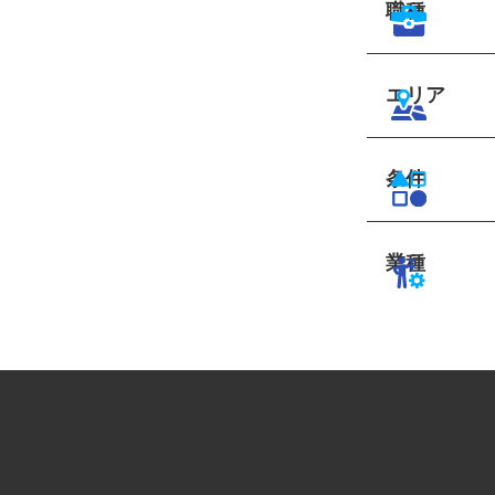
職種
エリア
条件
業種