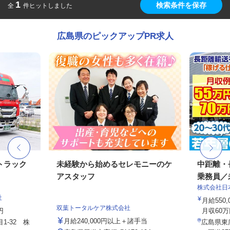
1
検索条件を保存
全
件ヒットしました
広島県のピックアップPR求人
トラック
未経験から始めるセレモニーのケ
中距離・
アスタッフ
乗務員／
株式会社日
社
月給550,
双葉トータルケア株式会社
円
月収60万
月給240,000円以上＋諸手当
1-32 株
広島県東広