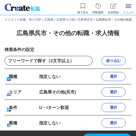
後で見る
閲覧履歴
会員登録
メニュー
クリエイト転職・求人TOP
＞
広島県
＞
広島県その他
＞
広島県呉市
＞
広島県呉市・その他の転職・
広島県呉市・その他の転職・求人情報
検索条件の設定
絞り込む
職種
指定しない
選択
エリア
広島県その他(呉市)
選択
条件
U・Iターン歓迎
選択
業種
指定しない
選択