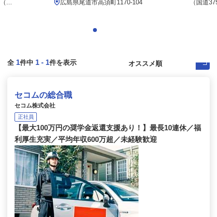
...
広島県尾道市高須町1170-104
（国道37
1
1
-
1
全
件中
件を表示
セコムの総合職
セコム株式会社
正社員
【最大100万円の奨学金返還支援あり！】最長10連休／福
利厚生充実／平均年収600万超／未経験歓迎