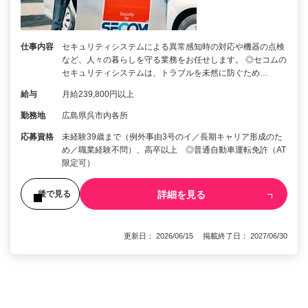
仕事内容
セキュリティシステムによる異常感知時の対応や機器の点検
など、人々の暮らしを守る業務をお任せします。 ◎セコムの
セキュリティシステムは、トラブルを未然に防ぐため…
給与
月給239,800円以上
勤務地
広島県呉市内各所
応募資格
未経験39歳まで（例外事由3号のイ／長期キャリア形成のた
め／職業経験不問）、高卒以上 ◎普通自動車運転免許（AT
限定可）
詳細を見る
後で見る
更新日： 2026/06/15 掲載終了日： 2027/06/30
1