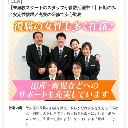
正社員
【未経験スタートのスタッフが多数活躍中！】日勤のみ
／安定性抜群／充実の研修で安心勤務
仕事内容
故人様の最期のお姿を整え、安らかな旅立ちを支える「湯か
ん・納棺」のお仕事です。故人様をお風呂にいれる「湯か
ん」から、生前のお姿のようにキレイにする「化粧」、そ
し…