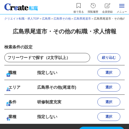
後で見る
閲覧履歴
会員登録
メニュー
クリエイト転職・求人TOP
＞
広島県
＞
広島県その他
＞
広島県尾道市
＞
広島県尾道市・その他の転
広島県尾道市・その他の転職・求人情報
検索条件の設定
絞り込む
職種
指定しない
選択
エリア
広島県その他(尾道市)
選択
条件
研修制度充実
選択
業種
指定しない
選択