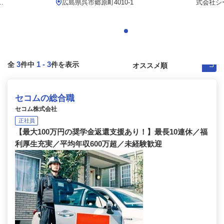
.
広島県呉市郷原町4010-1
式会社シ
3
1
-
3
全
件中
件を表示
セコムの総合職
セコム株式会社
正社員
【最大100万円の奨学金返還支援あり！】最長10連休／福
利厚生充実／平均年収600万超／未経験歓迎