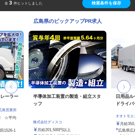
3
検索条件を保存
全
件ヒットしました
広島県のピックアップPR求人
トレーラー
半導体加工装置の製造・組立スタ
日用品ル
ッフ
ドライバ
広島営業所
オオトモエ
0円 ☆平均
株式会社ディスコ
月給350,
月給201,500円以上
526-1
広島県広