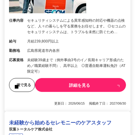
仕事内容
セキュリティシステムによる異常感知時の対応や機器の点検
など、人々の暮らしを守る業務をお任せします。 ◎セコムの
セキュリティシステムは、トラブルを未然に防ぐため…
給与
月給239,800円以上
勤務地
広島県尾道市内各所
応募資格
未経験39歳まで（例外事由3号のイ／長期キャリア形成のた
め／職業経験不問）、高卒以上 ◎普通自動車運転免許（AT
限定可）
詳細を見る
後で見る
更新日： 2026/06/15 掲載終了日： 2027/06/30
未経験から始めるセレモニーのケアスタッフ
双葉トータルケア株式会社