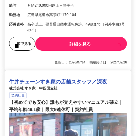
給与
月給240,000円以上＋諸手当
勤務地
広島県尾道市高須町1170-104
応募資格
高卒以上、要普通自動車運転免許、49歳まで（例外事由3号
のイ）
詳細を見る
後で見る
更新日： 2026/07/14 掲載終了日： 2027/02/26
牛丼チェーンすき家の店舗スタッフ／深夜
株式会社 すき家 中四国支社
契約社員
【初めてでも安心】誰もが覚えやすいマニュアル確立｜
平均年齢49.1歳｜最大9連休可｜契約社員