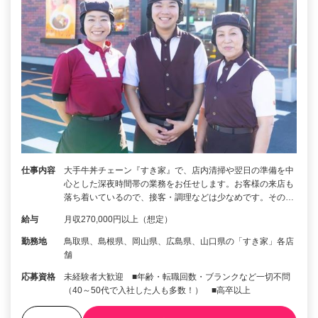
仕事内容
大手牛丼チェーン『すき家』で、店内清掃や翌日の準備を中
心とした深夜時間帯の業務をお任せします。お客様の来店も
落ち着いているので、接客・調理などは少なめです。その…
給与
月収270,000円以上（想定）
勤務地
鳥取県、島根県、岡山県、広島県、山口県の「すき家」各店
舗
応募資格
未経験者大歓迎 ■年齢・転職回数・ブランクなど一切不問
（40～50代で入社した人も多数！） ■高卒以上