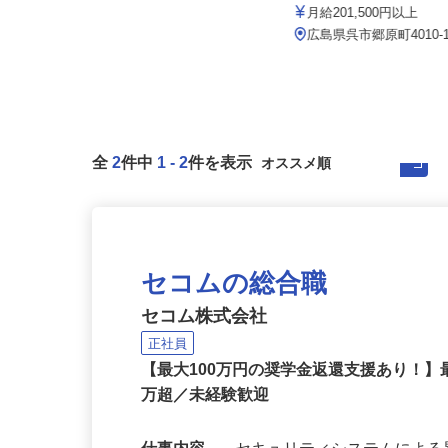
セコム株式会社
株式会社ディスコ
月給239,800円以上
月給201,500円以上
広島県廿日市市内各所
広島県呉市郷原町4010-
全
2
件中
1
-
2
件を表示
セコムの総合職
セコム株式会社
正社員
【最大100万円の奨学金返還支援あり！】
万超／未経験歓迎