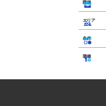
職種
エリア
条件
業種