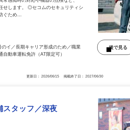
る異常感知時の対応や機器の点検など、
任せします。 ◎セコムのセキュリティシ
に防ぐため…
3号のイ／長期キャリア形成のため／職業
後で見
通自動車運転免許（AT限定可）
更新日： 2026/06/15 掲載終了日： 2027/06/30
舗スタッフ／深夜