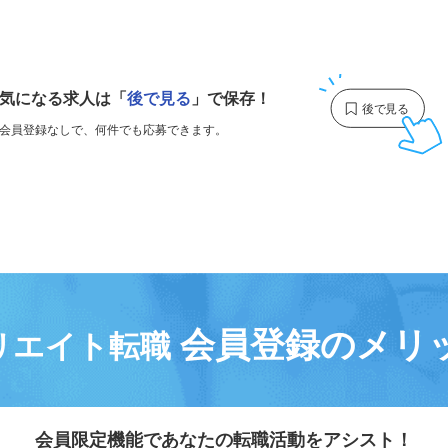
1
気になる求人は
「
後で見る
」で保存！
会員登録なしで、
何件でも応募できます。
会員登録のメリ
リエイト転職