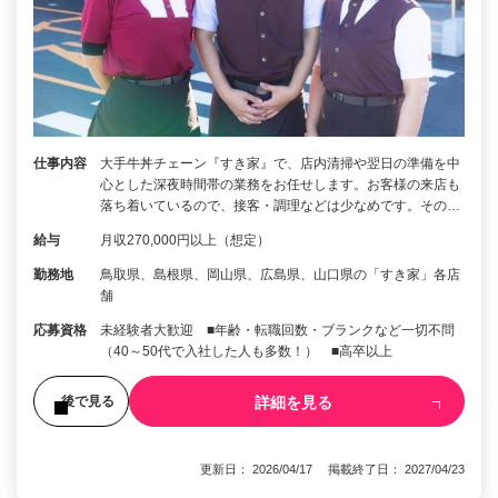
仕事内容
大手牛丼チェーン『すき家』で、店内清掃や翌日の準備を中
心とした深夜時間帯の業務をお任せします。お客様の来店も
落ち着いているので、接客・調理などは少なめです。その…
給与
月収270,000円以上（想定）
勤務地
鳥取県、島根県、岡山県、広島県、山口県の「すき家」各店
舗
応募資格
未経験者大歓迎 ■年齢・転職回数・ブランクなど一切不問
（40～50代で入社した人も多数！） ■高卒以上
詳細を見る
後で見る
更新日： 2026/04/17 掲載終了日： 2027/04/23