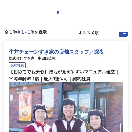
1
1
-
1
全
件中
件を表示
牛丼チェーンすき家の店舗スタッフ／深夜
株式会社 すき家 中四国支社
契約社員
【初めてでも安心】誰もが覚えやすいマニュアル確立｜
平均年齢49.1歳｜最大9連休可｜契約社員