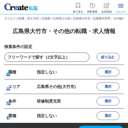
後で見る
閲覧履歴
会員登録
メニュー
クリエイト転職・求人TOP
＞
広島県
＞
広島県その他
＞
広島県大竹市
＞
広島県大竹市・その他の転
広島県大竹市・その他の転職・求人情報
検索条件の設定
絞り込む
職種
指定しない
選択
エリア
広島県その他(大竹市)
選択
条件
研修制度充実
選択
業種
指定しない
選択