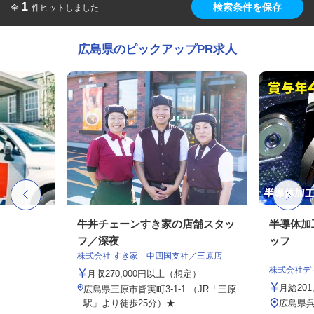
1
検索条件を保存
全
件ヒットしました
広島県のピックアップPR求人
牛丼チェーンすき家の店舗スタッ
半導体加
フ／深夜
ッフ
株式会社 すき家 中四国支社／三原店
株式会社デ
月収270,000円以上（想定）
月給201
広島県三原市皆実町3-1-1 （JR「三原
駅」より徒歩25分）★...
広島県呉