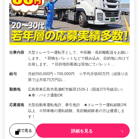
仕事内容
大型トレーラー運転手として、中距離・長距離配送をお願い
します。 ＊荷物をパレットなどで積み込み、目的地に向けて
出発します。 ＊目的地到着後は現地にてパレット…
給与
月給550,000円～700,000円 ☆平均月収60万円（頑張り次
第では月収75万円以…
勤務地
広島県東広島市黒瀬町市飯田1526-1（国道375号線沿い）
★車・バイク通勤OK
応募資格
大型自動車運転免許、牽引免許 ★トレーラー運転経験2年
以上 ※同車種の運転経験、長距離経験者の方は優遇しま
す！
詳細を見る
後で見る