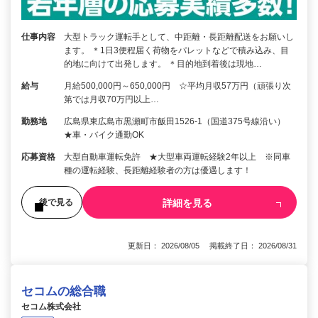
仕事内容
大型トラック運転手として、中距離・長距離配送をお願いし
ます。 ＊1日3便程届く荷物をパレットなどで積み込み、目
的地に向けて出発します。 ＊目的地到着後は現地…
給与
月給500,000円～650,000円 ☆平均月収57万円（頑張り次
第では月収70万円以上…
勤務地
広島県東広島市黒瀬町市飯田1526-1（国道375号線沿い）
★車・バイク通勤OK
応募資格
大型自動車運転免許 ★大型車両運転経験2年以上 ※同車
種の運転経験、長距離経験者の方は優遇します！
詳細を見る
後で見る
更新日： 2026/08/05 掲載終了日： 2026/08/31
セコムの総合職
セコム株式会社