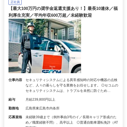
正社員
【最大100万円の奨学金返還支援あり！】最長10連休／福
利厚生充実／平均年収600万超／未経験歓迎
仕事内容
セキュリティシステムによる異常感知時の対応や機器の点検
など、人々の暮らしを守る業務をお任せします。 ◎セコムの
セキュリティシステムは、トラブルを未然に防ぐため…
給与
月給239,800円以上
勤務地
広島県東広島市内各所
応募資格
未経験39歳まで（例外事由3号のイ／長期キャリア形成のた
め／職業経験不問）、高卒以上 ◎普通自動車運転免許（AT