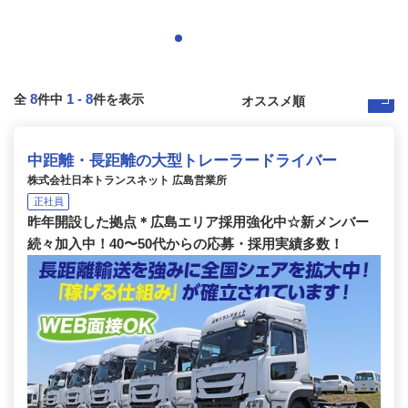
8
1
-
8
全
件中
件を表示
中距離・長距離の大型トレーラードライバー
株式会社日本トランスネット 広島営業所
正社員
昨年開設した拠点＊広島エリア採用強化中☆新メンバー
続々加入中！40〜50代からの応募・採用実績多数！