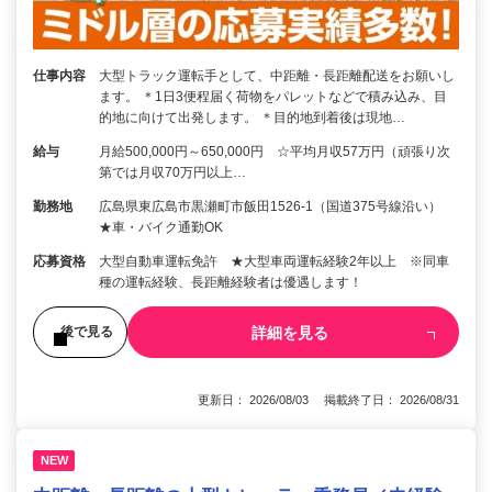
仕事内容
大型トラック運転手として、中距離・長距離配送をお願いし
ます。 ＊1日3便程届く荷物をパレットなどで積み込み、目
的地に向けて出発します。 ＊目的地到着後は現地…
給与
月給500,000円～650,000円 ☆平均月収57万円（頑張り次
第では月収70万円以上…
勤務地
広島県東広島市黒瀬町市飯田1526-1（国道375号線沿い）
★車・バイク通勤OK
応募資格
大型自動車運転免許 ★大型車両運転経験2年以上 ※同車
種の運転経験、長距離経験者は優遇します！
詳細を見る
後で見る
更新日： 2026/08/03 掲載終了日： 2026/08/31
NEW