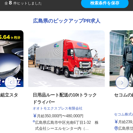
8
検索条件を保存
全
件ヒットしました
広島県のピックアップPR求人
・組立スタ
日用品ルート配送の10tトラック
セコムの
ドライバー
オオトモエクスプレス有限会社
セコム株式
月給350,000円〜480,000円
月給239
広島県広島市中区光南6丁目1-32 株
式会社シーエルセンター内（...
広島県