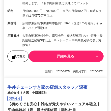
出発します。 ＊目的地到着後は現地にてパレット…
給与
月給550,000円～700,000円 ☆平均月収60万円（頑張り次
第では月収75万円以上…
勤務地
広島県東広島市黒瀬町市飯田1526-1（国道375号線沿い）★
車・バイク通勤OK
応募資格
大型自動車運転免許、牽引免許 ※大型車両での中距離・長
距離輸送経験3年以上 ※トレーラー車輌乗務経験の無い方
歓迎！
詳細を見る
後で見る
更新日： 2026/08/05 掲載終了日： 2026/08/31
牛丼チェーンすき家の店舗スタッフ／深夜
株式会社 すき家 中四国支社
契約社員
【初めてでも安心】誰もが覚えやすいマニュアル確立｜
平均年齢49.1歳｜最大9連休可｜契約社員