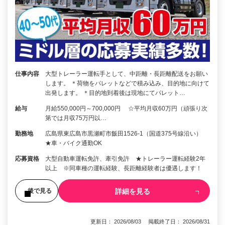
仕事内容
大型トレーラー運転手として、中距離・長距離配送をお願い
します。 ＊荷物をパレットなどで積み込み、目的地に向けて
出発します。 ＊目的地到着後は現地にてパレット…
給与
月給550,000円～700,000円 ☆平均月収60万円（頑張り次
第では月収75万円以…
勤務地
広島県東広島市黒瀬町市飯田1526-1（国道375号線沿い）
★車・バイク通勤OK
応募資格
大型自動車運転免許、牽引免許 ★トレーラー運転経験2年
以上 ※同車種の運転経験、長距離経験者は優遇します！
詳細を見る
後で見る
更新日： 2026/08/03 掲載終了日： 2026/08/31