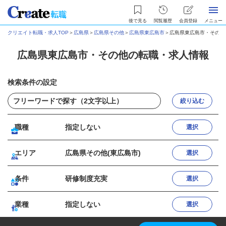
後で見る
閲覧履歴
会員登録
メニュー
クリエイト転職・求人TOP
＞
広島県
＞
広島県その他
＞
広島県東広島市
＞
広島県東広島市・その他
広島県東広島市・その他の転職・求人情報
検索条件の設定
絞り込む
職種
指定しない
選択
エリア
広島県その他(東広島市)
選択
条件
研修制度充実
選択
業種
指定しない
選択