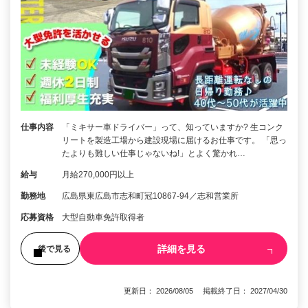
仕事内容
「ミキサー車ドライバー」って、知っていますか? 生コンク
リートを製造工場から建設現場に届けるお仕事です。 「思っ
たよりも難しい仕事じゃないね!」とよく驚かれ…
給与
月給270,000円以上
勤務地
広島県東広島市志和町冠10867-94／志和営業所
応募資格
大型自動車免許取得者
詳細を見る
後で見る
更新日： 2026/08/05 掲載終了日： 2027/04/30