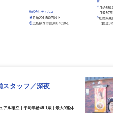
株式会社
所
月給55
株式会社ディスコ
月収60
月給201,500円以上
広島県
広島県呉市郷原町4010-1
（国道3
舗スタッフ／深夜