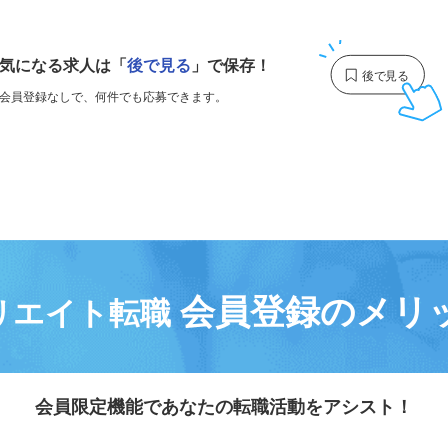
1
気になる求人は
「
後で見る
」で保存！
会員登録なしで、
何件でも応募できます。
会員登録のメリ
リエイト転職