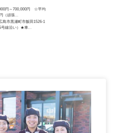
日本トランスネット 広島営業
0,000円～700,000円 ☆平均
セコム株式会社
万円（頑張...
月給239,800円以上
東広島市黒瀬町市飯田1526-1
75号線沿い）★車...
広島県廿日市市内各所