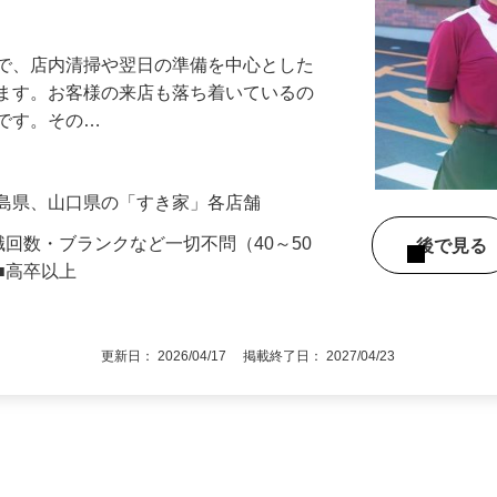
アル確立｜平均年齢49.1歳｜最大9連休
』で、店内清掃や翌日の準備を中心とした
します。お客様の来店も落ち着いているの
めです。その…
広島県、山口県の「すき家」各店舗
職回数・ブランクなど一切不問（40～50
後で見
■高卒以上
更新日： 2026/04/17 掲載終了日： 2027/04/23