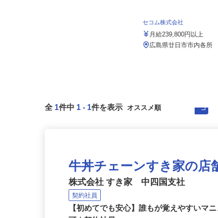
株式会社日本トランスネット 広島営業
所
月給550,000円～700,000円 ☆平均
セコム株式会社
月収60万円（頑張...
月給239,800円以上
広島県東広島市黒瀬町市飯田1526-1
（国道375号線沿い）★車...
広島県廿日市市内各所
全
1
件中
1
-
1
件を表示
牛丼チェーンすき家の店
株式会社 すき家 中四国支社
契約社員