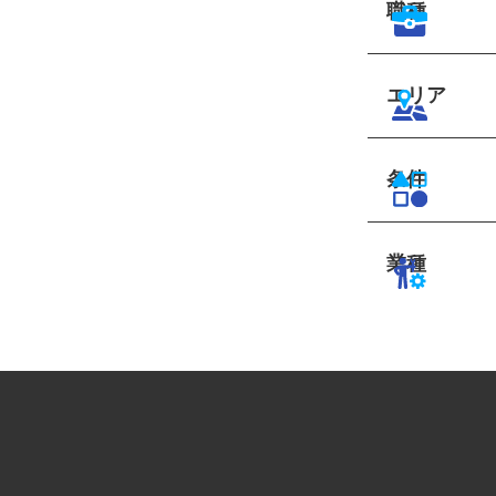
職種
エリア
条件
業種