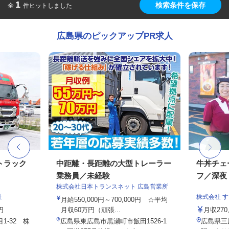
1
検索条件を保存
全
件ヒットしました
広島県のピックアップPR求人
トラック
中距離・長距離の大型トレーラー
牛丼チェ
乗務員／未経験
フ／深夜
株式会社日本トランスネット 広島営業所
社
株式会社 
月給550,000円～700,000円 ☆平均
円
月収60万円（頑張...
月収27
1-32 株
広島県東広島市黒瀬町市飯田1526-1
広島県三原