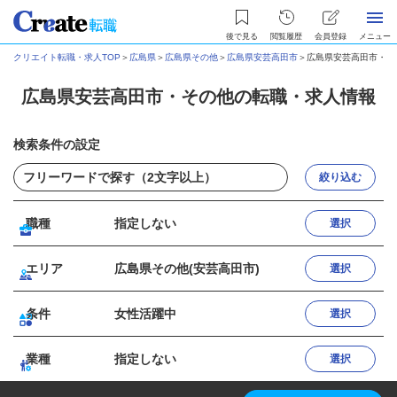
後で見る
閲覧履歴
会員登録
メニュー
クリエイト転職・求人TOP
＞
広島県
＞
広島県その他
＞
広島県安芸高田市
＞
広島県安芸高田市・そ
広島県安芸高田市・その他の転職・求人情報
検索条件の設定
絞り込む
職種
指定しない
選択
エリア
広島県その他(安芸高田市)
選択
条件
女性活躍中
選択
業種
指定しない
選択