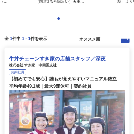
...
（国道375号線沿い）★車...
駅」より徒
1
1
-
1
全
件中
件を表示
牛丼チェーンすき家の店舗スタッフ／深夜
株式会社 すき家 中四国支社
契約社員
【初めてでも安心】誰もが覚えやすいマニュアル確立｜
平均年齢49.1歳｜最大9連休可｜契約社員