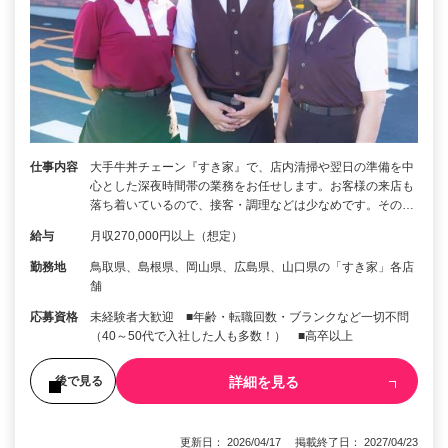
仕事内容
大手牛丼チェーン『すき家』で、店内清掃や翌日の準備を中
心とした深夜時間帯の業務をお任せします。お客様の来店も
落ち着いているので、接客・調理などは少なめです。その…
給与
月収270,000円以上（想定）
勤務地
鳥取県、島根県、岡山県、広島県、山口県の「すき家」各店
舗
応募資格
未経験者大歓迎 ■年齢・転職回数・ブランクなど一切不問
（40～50代で入社した人も多数！） ■高卒以上
詳細を見る
後で見る
更新日： 2026/04/17 掲載終了日： 2027/04/23