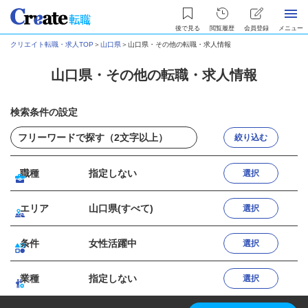
後で見る
閲覧履歴
会員登録
メニュー
クリエイト転職・求人TOP
＞
山口県
＞
山口県・その他の転職・求人情報
山口県・その他の転職・求人情報
検索条件の設定
絞り込む
職種
指定しない
選択
エリア
山口県(すべて)
選択
条件
女性活躍中
選択
業種
指定しない
選択