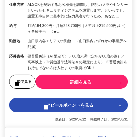
仕事内容
ALSOKを契約するお客様先を訪問し、防犯カメラやセンサー
といったセキュリティシステムを設置します。といっても、
設置工事自体は基本的に協力業者が行うため、あなた…
給与
月給194,300円～月給228,700円（大卒以上219,500円以上）
＋各種手当 《★…
勤務地
山口県内各エリアでの勤務 （山口県内いずれかの事業所へ
配属）
応募資格
要普通免許（AT限定可）／60歳未満（定年が60歳の為）／
高卒以上（※労働基準法等法令の規定により） ※普通免許を
お持ちでない方は入社までの取得でOK！
詳細を見る
後で見る
アピールポイントを見る
更新日： 2026/07/22 掲載終了日： 2026/08/31