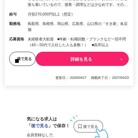
落ち着いているので、接客・調理などは少なめです。その…
給与
月収270,000円以上（想定）
勤務地
鳥取県、島根県、岡山県、広島県、山口県の「すき家」各店
舗
応募資格
未経験者大歓迎 ■年齢・転職回数・ブランクなど一切不問
（40～50代で入社した人も多数！） ■高卒以上
詳細を見る
後で見る
更新日： 2026/04/17 掲載終了日： 2027/04/23
1
気になる求人は
「
後で見る
」で保存！
会員登録なしで、