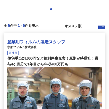
5
1
-
5
全
件中
件を表示
産業用フィルムの製造スタッフ
宇部フィルム株式会社
正社員
住宅手当24,000円など福利厚生充実！原則定時退社！賞
与4ヶ月分で1年目から年収400万円も！