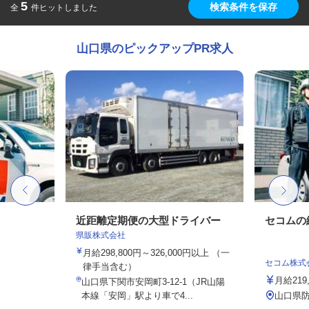
5
検索条件を保存
全
件ヒットしました
山口県のピックアップPR求人
近距離定期便の大型ドライバー
セコムの
県販株式会社
月給298,800円～326,000円以上 （一
セコム株式
律手当含む）
月給219
山口県下関市安岡町3-12-1（JR山陽
本線「安岡」駅より車で4...
山口県