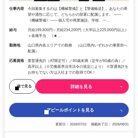
仕事内容
今回募集するのは【機械警備】と【警備輸送】。あなたの希
望や適性に応じて、どちらかの部署に配属します。 ――
《機械警備》―― 個人宅や商業施設、学校、一…
給与
月給199,800円～月給234,200円（大卒以上225,000円以上）
＋各種手当 《★…
勤務地
山口県内各エリアでの勤務 （山口県内いずれかの事業所へ
配属）
応募資格
要普通免許（AT限定可）／60歳未満（定年が60歳の為）／
高卒以上（※労働基準法等法令の規定により） ※普通免許を
お持ちでない方は入社までの取得でOK！
詳細を見る
後で見る
アピールポイントを見る
更新日： 2026/07/22 掲載終了日： 2026/08/31