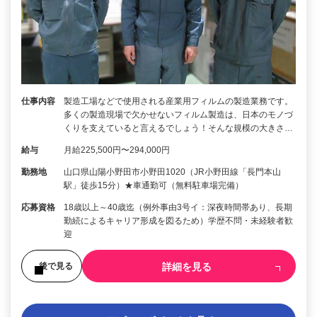
仕事内容
製造工場などで使用される産業用フィルムの製造業務です。
多くの製造現場で欠かせないフィルム製造は、日本のモノづ
くりを支えていると言えるでしょう！そんな規模の大きさ…
給与
月給225,500円〜294,000円
勤務地
山口県山陽小野田市小野田1020（JR小野田線「長門本山
駅」徒歩15分）★車通勤可（無料駐車場完備）
応募資格
18歳以上～40歳迄（例外事由3号イ：深夜時間帯あり、長期
勤続によるキャリア形成を図るため）学歴不問・未経験者歓
迎
詳細を見る
後で見る