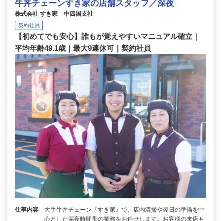
牛丼チェーンすき家の店舗スタッフ／深夜
株式会社 すき家 中四国支社
契約社員
【初めてでも安心】誰もが覚えやすいマニュアル確立｜
平均年齢49.1歳｜最大9連休可｜契約社員
仕事内容
大手牛丼チェーン『すき家』で、店内清掃や翌日の準備を中
心とした深夜時間帯の業務をお任せします。お客様の来店も