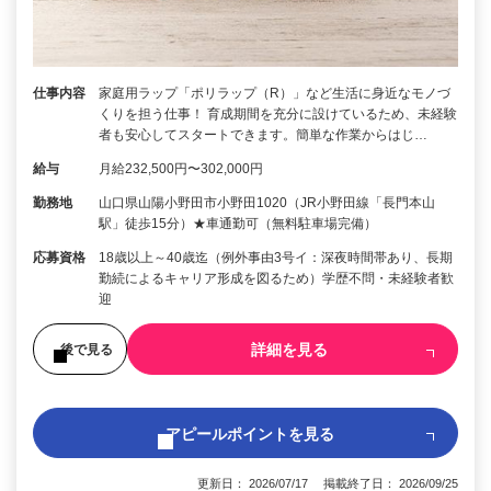
仕事内容
家庭用ラップ「ポリラップ（R）」など生活に身近なモノづ
くりを担う仕事！ 育成期間を充分に設けているため、未経験
者も安心してスタートできます。簡単な作業からはじ…
給与
月給232,500円〜302,000円
勤務地
山口県山陽小野田市小野田1020（JR小野田線「長門本山
駅」徒歩15分）★車通勤可（無料駐車場完備）
応募資格
18歳以上～40歳迄（例外事由3号イ：深夜時間帯あり、長期
勤続によるキャリア形成を図るため）学歴不問・未経験者歓
迎
詳細を見る
後で見る
アピールポイントを見る
更新日： 2026/07/17 掲載終了日： 2026/09/25