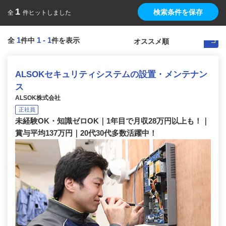
1
検索条件を保存
全
件ヒットしました
1
1
-
1
全
件中
件を表示
ALSOKセキュリティシステムの設置・メンテナン
ス
ALSOK株式会社
正社員
未経験OK・知識ゼロOK｜1年目で月収28万円以上も！｜
賞与平均137万円｜20代30代多数活躍中！