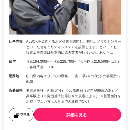
仕事内容
ALSOKを契約するお客様先を訪問し、防犯カメラやセンサー
といったセキュリティシステムを設置します。といっても、
設置工事自体は基本的に協力業者が行うため、あなた…
給与
月給194,300円～月給228,700円（大卒以上219,500円以上）
＋各種手当 《★…
勤務地
山口県内各エリアでの勤務 （山口県内いずれかの事業所へ
配属）
応募資格
要普通免許（AT限定可）／60歳未満（定年が60歳の為）／
高卒以上（※労働基準法等法令の規定により） ※普通免許を
お持ちでない方は入社までの取得でOK！
詳細を見る
後で見る