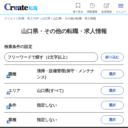
後で見る
閲覧履歴
会員登録
メニュー
クリエイト転職・求人TOP
＞
山口県
＞
山口県・その他の転職・求人情報
山口県・その他の転職・求人情報
検索条件の設定
絞り込む
清掃・設備管理(保守・メンテナ
職種
選択
ンス)
エリア
山口県(すべて)
選択
条件
指定しない
選択
業種
指定しない
選択