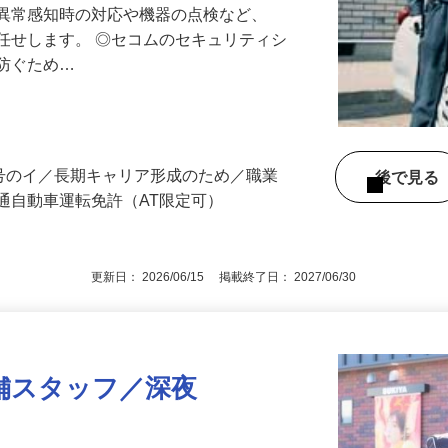
る異常感知時の対応や機器の点検など、
任せします。 ◎セコムのセキュリティシ
に防ぐため…
3号のイ／長期キャリア形成のため／職業
後で見
通自動車運転免許（AT限定可）
更新日： 2026/06/15 掲載終了日： 2027/06/30
舗スタッフ／深夜