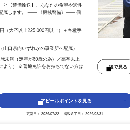
備】と【警備輸送】。あなたの希望や適性
配属します。 ―― 《機械警備》―― 個
…
200円（大卒以上225,000円以上）＋各種手
 （山口県内いずれかの事業所へ配属）
60歳未満（定年が60歳の為）／高卒以上
により） ※普通免許をお持ちでない方は
後で見
アピールポイントを見る
更新日： 2026/07/22 掲載終了日： 2026/08/31