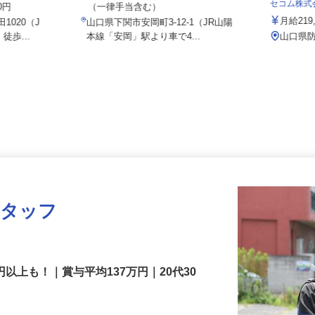
月給298,800円～326,000円以上
セコム株
00円
（一律手当含む）
月給2
1020（J
山口県下関市安岡町3-12-1（JR山陽
徒歩...
本線「安岡」駅より車で4...
山口
スタッフ
円以上も！｜賞与平均137万円｜20代30