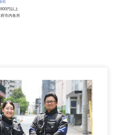
宇部フィルム株式会社
式会社
月給225,500円〜294,000円
19,800円以上
山口県山陽小野田市小野田1020（J
県防府市内各所
R小野田線「長門本山駅」徒歩...