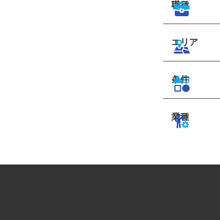
職種
エリア
条件
業種