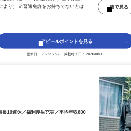
 （山口県内いずれかの事業所へ配属）
60歳未満（定年が60歳の為）／高卒以上
により） ※普通免許をお持ちでない方は
後で見
アピールポイントを見る
更新日： 2026/07/22 掲載終了日： 2026/08/31
最長10連休／福利厚生充実／平均年収600