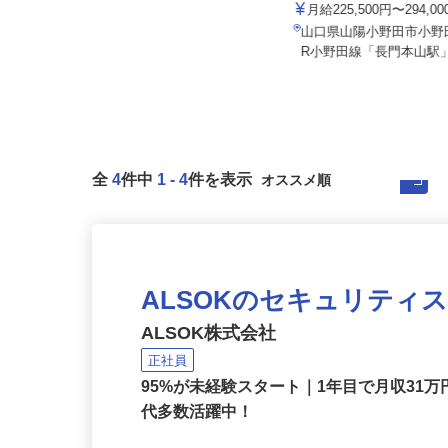
宇部フィルム株式会社
セコム株式会社
月給225,500円〜294,0
月給219,800円以上
山口県山陽小野田市小野田
山口県防府市内各所
R小野田線「長門本山駅」
全
4
件中
1
-
4
件を表示
ALSOKのセキュリティ
ALSOK株式会社
正社員
95%が未経験スタート｜1年目で月収31万
代多数活躍中！