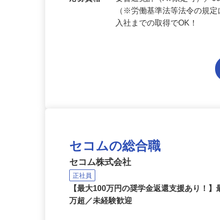
勤務地
山口県内各エリアでの勤務
応募資格
要普通免許（AT限定可）／
（※労働基準法等法令の規定
入社までの取得でOK！
セコムの総合職
セコム株式会社
正社員
【最大100万円の奨学金返還支援あり！】