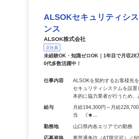
ALSOKセキュリティシ
ンス
ALSOK株式会社
正社員
未経験OK・知識ゼロOK｜1年目で月収28
0代多数活躍中！
仕事内容
ALSOKを契約するお客様
セキュリティシステムを設
本的に協力業者が行うため
給与
月給194,300円～月給228,
当 《★…