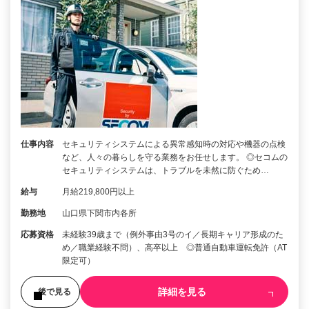
仕事内容
セキュリティシステムによる異常感知時の対応や機器の点検
など、人々の暮らしを守る業務をお任せします。 ◎セコムの
セキュリティシステムは、トラブルを未然に防ぐため…
給与
月給219,800円以上
勤務地
山口県下関市内各所
応募資格
未経験39歳まで（例外事由3号のイ／長期キャリア形成のた
め／職業経験不問）、高卒以上 ◎普通自動車運転免許（AT
限定可）
詳細を見る
後で見る