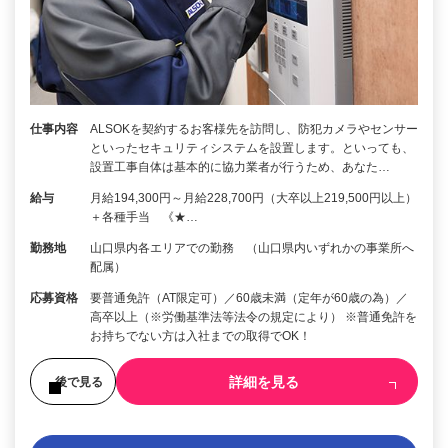
仕事内容
ALSOKを契約するお客様先を訪問し、防犯カメラやセンサー
といったセキュリティシステムを設置します。といっても、
設置工事自体は基本的に協力業者が行うため、あなた…
給与
月給194,300円～月給228,700円（大卒以上219,500円以上）
＋各種手当 《★…
勤務地
山口県内各エリアでの勤務 （山口県内いずれかの事業所へ
配属）
応募資格
要普通免許（AT限定可）／60歳未満（定年が60歳の為）／
高卒以上（※労働基準法等法令の規定により） ※普通免許を
お持ちでない方は入社までの取得でOK！
詳細を見る
後で見る