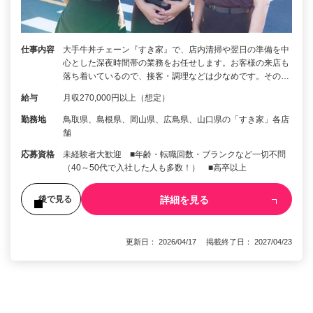
仕事内容
大手牛丼チェーン『すき家』で、店内清掃や翌日の準備を中
心とした深夜時間帯の業務をお任せします。お客様の来店も
落ち着いているので、接客・調理などは少なめです。その…
給与
月収270,000円以上（想定）
勤務地
鳥取県、島根県、岡山県、広島県、山口県の「すき家」各店
舗
応募資格
未経験者大歓迎 ■年齢・転職回数・ブランクなど一切不問
（40～50代で入社した人も多数！） ■高卒以上
詳細を見る
後で見る
更新日： 2026/04/17 掲載終了日： 2027/04/23
1