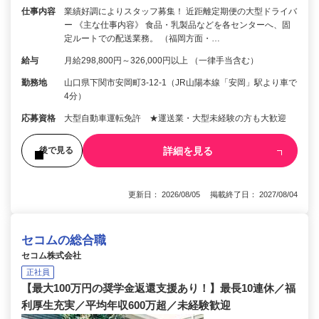
仕事内容
業績好調によりスタッフ募集！ 近距離定期便の大型ドライバ
ー 《主な仕事内容》 食品・乳製品などを各センターへ、固
定ルートでの配送業務。 （福岡方面・…
給与
月給298,800円～326,000円以上 （一律手当含む）
勤務地
山口県下関市安岡町3-12-1（JR山陽本線「安岡」駅より車で
4分）
応募資格
大型自動車運転免許 ★運送業・大型未経験の方も大歓迎
詳細を見る
後で見る
更新日： 2026/08/05 掲載終了日： 2027/08/04
セコムの総合職
セコム株式会社
正社員
【最大100万円の奨学金返還支援あり！】最長10連休／福
利厚生充実／平均年収600万超／未経験歓迎