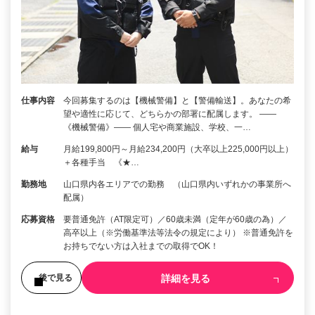
仕事内容
今回募集するのは【機械警備】と【警備輸送】。あなたの希
望や適性に応じて、どちらかの部署に配属します。 ――
《機械警備》―― 個人宅や商業施設、学校、一…
給与
月給199,800円～月給234,200円（大卒以上225,000円以上）
＋各種手当 《★…
勤務地
山口県内各エリアでの勤務 （山口県内いずれかの事業所へ
配属）
応募資格
要普通免許（AT限定可）／60歳未満（定年が60歳の為）／
高卒以上（※労働基準法等法令の規定により） ※普通免許を
お持ちでない方は入社までの取得でOK！
詳細を見る
後で見る