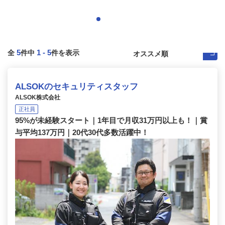
5
1
-
5
全
件中
件を表示
ALSOKのセキュリティスタッフ
ALSOK株式会社
正社員
95%が未経験スタート｜1年目で月収31万円以上も！｜賞
与平均137万円｜20代30代多数活躍中！