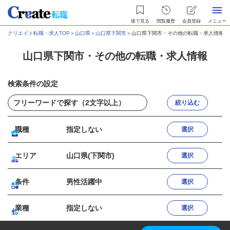
後で見る
閲覧履歴
会員登録
メニュー
クリエイト転職・求人TOP
＞
山口県
＞
山口県下関市
＞
山口県下関市・その他の転職・求人情報
山口県下関市・その他の転職・求人情報
検索条件の設定
絞り込む
職種
指定しない
選択
エリア
山口県(下関市)
選択
条件
男性活躍中
選択
業種
指定しない
選択