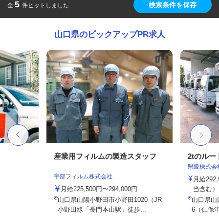
5
検索条件を保存
全
件ヒットしました
山口県のピックアップPR求人
産業用フィルムの製造スタッフ
2tのル
県販株式会
宇部フィルム株式会社
月給292
月給225,500円〜294,000円
当含む）
山口県山陽小野田市小野田1020（JR
山口県山
小野田線「長門本山駅」徒歩...
6（仁保津