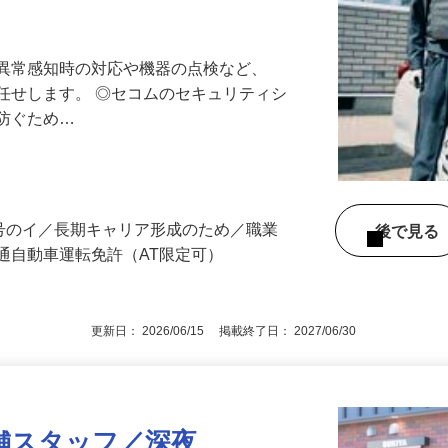
最長10連休／福利厚生充実／平均年収600
る異常感知時の対応や機器の点検など、
任せします。 ◎セコムのセキュリティシ
に防ぐため…
3号のイ／長期キャリア形成のため／職業
後で見
通自動車運転免許（AT限定可）
更新日： 2026/06/15 掲載終了日： 2027/06/30