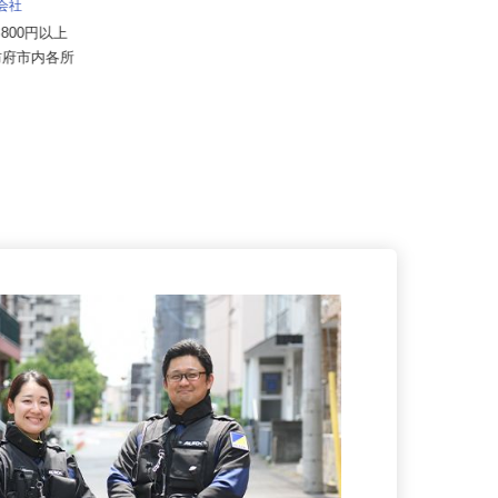
宇部フィルム株式会社
式会社
月給225,500円〜294,000円
19,800円以上
山口県山陽小野田市小野田1020（J
県防府市内各所
R小野田線「長門本山駅」徒歩...