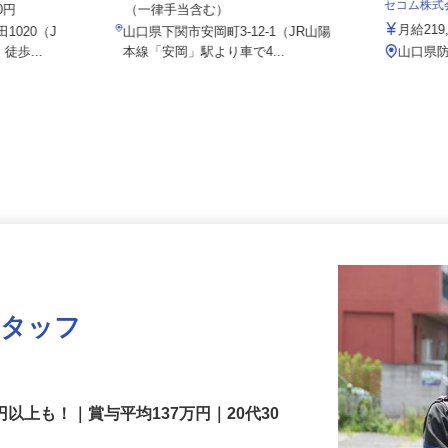
月給298,800円～326,000円以上
セコム株
00円
（一律手当含む）
月給2
1020（J
山口県下関市安岡町3-12-1（JR山陽
徒歩...
本線「安岡」駅より車で4...
山口
スタッフ
円以上も！｜賞与平均137万円｜20代30