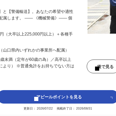
備】と【警備輸送】。あなたの希望や適性
配属します。 ―― 《機械警備》―― 個
…
200円（大卒以上225,000円以上）＋各種手
 （山口県内いずれかの事業所へ配属）
60歳未満（定年が60歳の為）／高卒以上
により） ※普通免許をお持ちでない方は
後で見
アピールポイントを見る