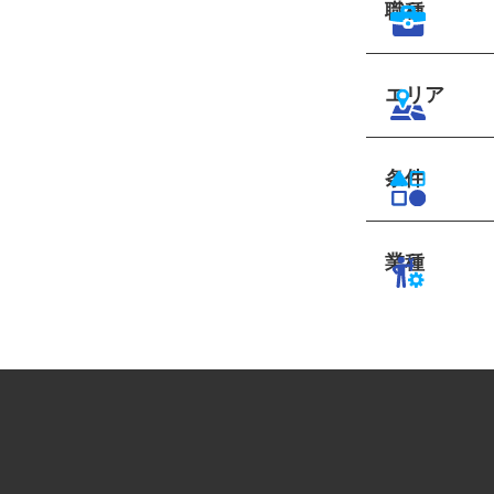
職種
エリア
条件
業種