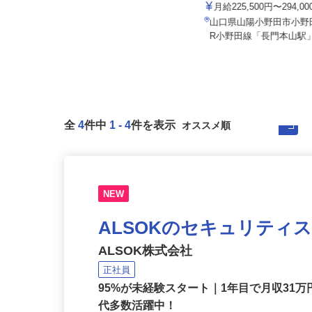
宇部フィルム株式会社
セコム株式会社
月給225,500円〜294,0
月給219,800円以上
山口県山陽小野田市小野田
山口県防府市内各所
R小野田線「長門本山駅」
全
4
件中
1
-
4
件を表示
NEW
ALSOKのセキュリティ
ALSOK株式会社
正社員
95%が未経験スタート｜1年目で月収31万