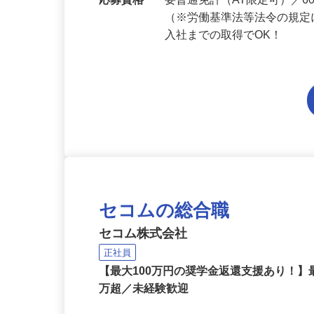
勤務地
山口県内各エリアでの勤務
応募資格
要普通免許（AT限定可）／
（※労働基準法等法令の規定
入社までの取得でOK！
セコムの総合職
セコム株式会社
正社員
【最大100万円の奨学金返還支援あり！】