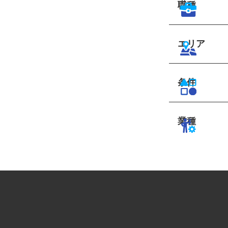
職種
エリア
条件
業種