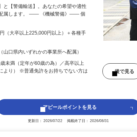
備】と【警備輸送】。あなたの希望や適性
配属します。 ―― 《機械警備》―― 個
…
200円（大卒以上225,000円以上）＋各種手
 （山口県内いずれかの事業所へ配属）
60歳未満（定年が60歳の為）／高卒以上
により） ※普通免許をお持ちでない方は
後で見
アピールポイントを見る
更新日： 2026/07/22 掲載終了日： 2026/08/31