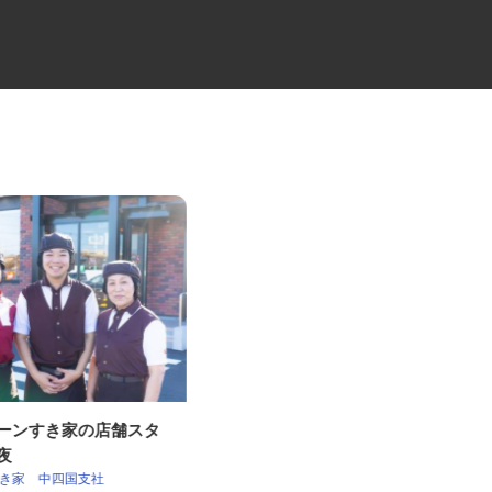
ェーンすき家の店舗スタ
近距離定期便の大型ドライバー
深夜
県販株式会社