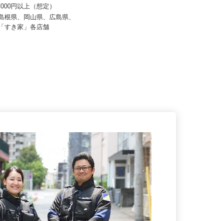
 すき家 中四国支社
月給298,800円～326,000円以上
70,000円以上（想定）
（一律手当含む）
、島根県、岡山県、広島県、
山口県下関市安岡町3-12-1（JR山陽
の「すき家」各店舗
本線「安岡」駅より車で4...