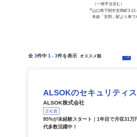
株式会社 すき家 中四国支社
月給298,800円～326,
月収270,000円以上（想定）
（一律手当含む）
鳥取県、島根県、岡山県、広島県、
山口県下関市安岡町3-12
山口県の「すき家」各店舗
本線「安岡」駅より車で4
全
3
件中
1
-
3
件を表示
ALSOKのセキュリティ
ALSOK株式会社
正社員
95%が未経験スタート｜1年目で月収31万
代多数活躍中！