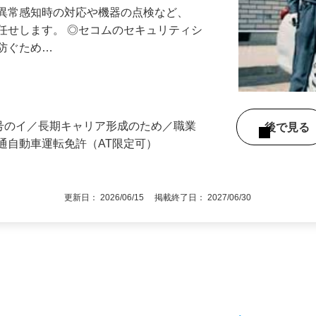
る異常感知時の対応や機器の点検など、
任せします。 ◎セコムのセキュリティシ
に防ぐため…
3号のイ／長期キャリア形成のため／職業
後で見
通自動車運転免許（AT限定可）
更新日： 2026/06/15 掲載終了日： 2027/06/30
1