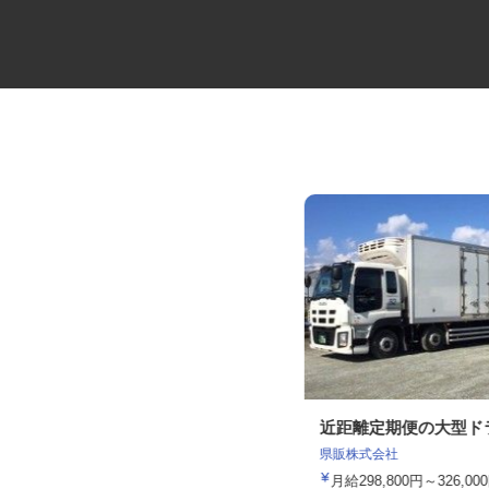
牛丼チェーンすき家の店舗スタ
近距離定期便の大型
ッフ／深夜
県販株式会社