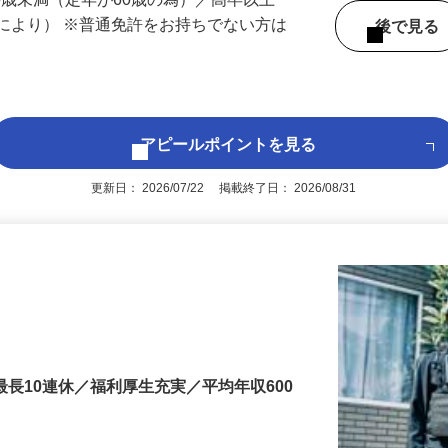
 （山口県内いずれかの事業所へ配属）
60歳未満（定年が60歳の為）／高卒以上
により） ※普通免許をお持ちでない方は
後で見
アピールポイントを見る
更新日： 2026/07/22 掲載終了日： 2026/08/31
最長10連休／福利厚生充実／平均年収600