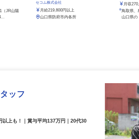
株式会社
000円以上
セコム株式会社
月収2
月給219,800円以上
-1（JR山陽
鳥取県
...
山口県防府市内各所
山口県
スタッフ
円以上も！｜賞与平均137万円｜20代30