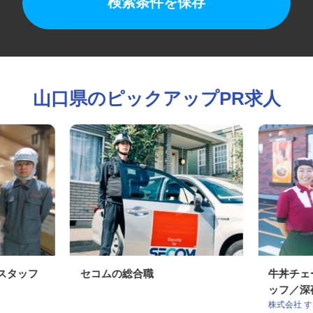
検索条件を保存
山口県のピックアップPR求人
造スタッフ
セコムの総合職
牛丼チ
ッフ／