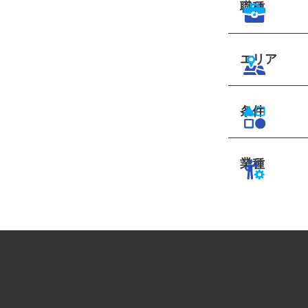
職種
エリア
条件
業種