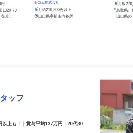
株式会社
セコム株式会社
00円
月収2
月給219,800円以上
1020（J
鳥取県
徒歩...
山口県宇部市内各所
山口県
スタッフ
円以上も！｜賞与平均137万円｜20代30