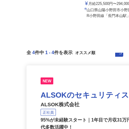
株式会社 すき家 中四国支社
宇部フィルム株式会社
月収270,000円以上（想定）
月給225,500円〜294,0
鳥取県、島根県、岡山県、広島県、
山口県山陽小野田市小野田
山口県の「すき家」各店舗
R小野田線「長門本山駅」
全
4
件中
1
-
4
件を表示
NEW
ALSOKのセキュリティ
ALSOK株式会社
正社員
95%が未経験スタート｜1年目で月収31万