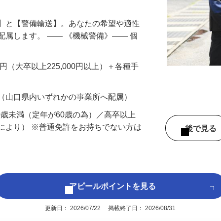
備】と【警備輸送】。あなたの希望や適性
配属します。 ―― 《機械警備》―― 個
…
200円（大卒以上225,000円以上）＋各種手
 （山口県内いずれかの事業所へ配属）
60歳未満（定年が60歳の為）／高卒以上
により） ※普通免許をお持ちでない方は
後で見
アピールポイントを見る