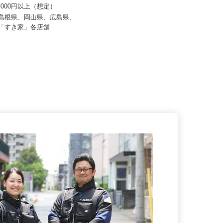
 すき家 中四国支社
宇部フィルム株式会社
70,000円以上（想定）
月給225,500円〜294,000円
、島根県、岡山県、広島県、
山口県山陽小野田市小野田1020（J
の「すき家」各店舗
R小野田線「長門本山駅」徒歩...