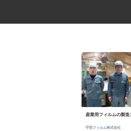
牛丼チェーンすき家の店舗スタ
産業用フィルムの製
ッフ／深夜