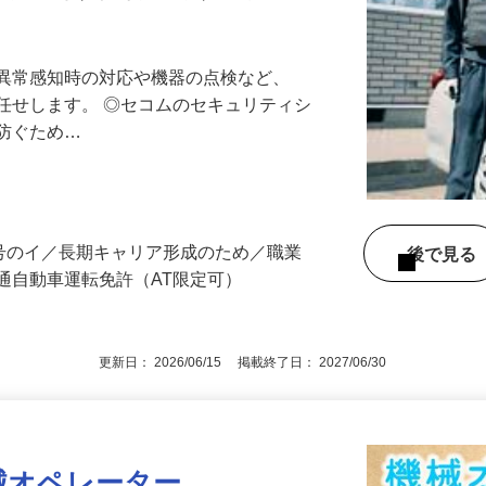
最長10連休／福利厚生充実／平均年収600
る異常感知時の対応や機器の点検など、
任せします。 ◎セコムのセキュリティシ
に防ぐため…
3号のイ／長期キャリア形成のため／職業
後で見
通自動車運転免許（AT限定可）
更新日： 2026/06/15 掲載終了日： 2027/06/30