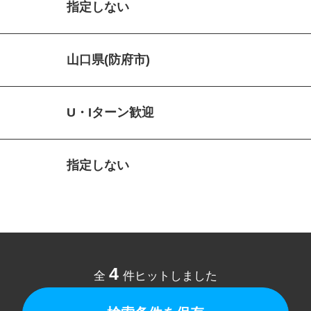
指定しない
山口県(防府市)
U・Iターン歓迎
指定しない
4
全
件ヒットしました