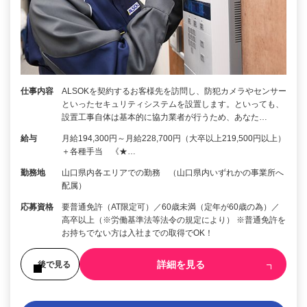
仕事内容
ALSOKを契約するお客様先を訪問し、防犯カメラやセンサー
といったセキュリティシステムを設置します。といっても、
設置工事自体は基本的に協力業者が行うため、あなた…
給与
月給194,300円～月給228,700円（大卒以上219,500円以上）
＋各種手当 《★…
勤務地
山口県内各エリアでの勤務 （山口県内いずれかの事業所へ
配属）
応募資格
要普通免許（AT限定可）／60歳未満（定年が60歳の為）／
高卒以上（※労働基準法等法令の規定により） ※普通免許を
お持ちでない方は入社までの取得でOK！
詳細を見る
後で見る