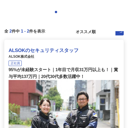
2
1
-
2
全
件中
件を表示
ALSOKのセキュリティスタッフ
ALSOK株式会社
正社員
95%が未経験スタート｜1年目で月収31万円以上も！｜賞
与平均137万円｜20代30代多数活躍中！