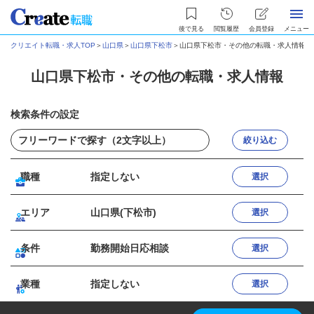
後で見る
閲覧履歴
会員登録
メニュー
クリエイト転職・求人TOP
＞
山口県
＞
山口県下松市
＞
山口県下松市・その他の転職・求人情報
山口県下松市・その他の転職・求人情報
検索条件の設定
絞り込む
職種
指定しない
選択
エリア
山口県(下松市)
選択
条件
勤務開始日応相談
選択
業種
指定しない
選択