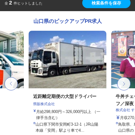
2
検索条件を保存
全
件ヒットしました
山口県のピックアップPR求人
近距離定期便の大型ドライバー
牛丼チェ
フ／深夜
県販株式会社
株式会社 
月給298,800円～326,000円以上 （一
律手当含む）
月収27
山口県下関市安岡町3-12-1（JR山陽
鳥取県、
本線「安岡」駅より車で4...
山口県の