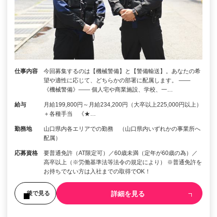
仕事内容
今回募集するのは【機械警備】と【警備輸送】。あなたの希
望や適性に応じて、どちらかの部署に配属します。 ――
《機械警備》―― 個人宅や商業施設、学校、一…
給与
月給199,800円～月給234,200円（大卒以上225,000円以上）
＋各種手当 《★…
勤務地
山口県内各エリアでの勤務 （山口県内いずれかの事業所へ
配属）
応募資格
要普通免許（AT限定可）／60歳未満（定年が60歳の為）／
高卒以上（※労働基準法等法令の規定により） ※普通免許を
お持ちでない方は入社までの取得でOK！
詳細を見る
後で見る