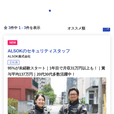
3
1
-
3
全
件中
件を表示
NEW
ALSOKのセキュリティスタッフ
ALSOK株式会社
正社員
95%が未経験スタート｜1年目で月収31万円以上も！｜賞
与平均137万円｜20代30代多数活躍中！