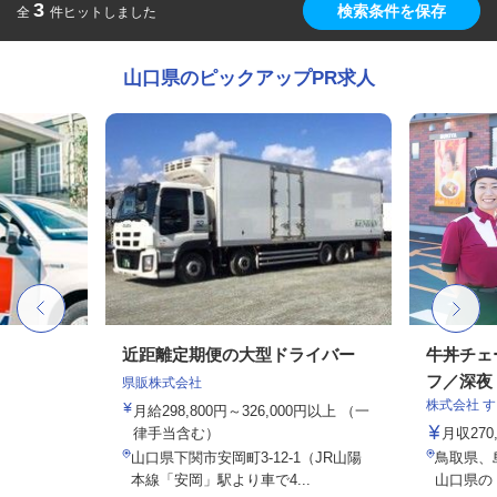
3
検索条件を保存
全
件ヒットしました
山口県のピックアップPR求人
近距離定期便の大型ドライバー
牛丼チェ
フ／深夜
県販株式会社
株式会社 
月給298,800円～326,000円以上 （一
律手当含む）
月収27
山口県下関市安岡町3-12-1（JR山陽
鳥取県、
本線「安岡」駅より車で4...
山口県の