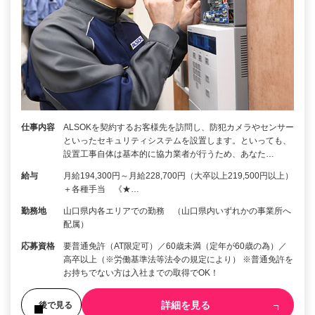
仕事内容
ALSOKを契約するお客様先を訪問し、防犯カメラやセンサー
といったセキュリティシステムを設置します。といっても、
設置工事自体は基本的に協力業者が行うため、あなた…
給与
月給194,300円～月給228,700円（大卒以上219,500円以上）
＋各種手当 《★…
勤務地
山口県内各エリアでの勤務 （山口県内いずれかの事業所へ
配属）
応募資格
要普通免許（AT限定可）／60歳未満（定年が60歳の為）／
高卒以上（※労働基準法等法令の規定により） ※普通免許を
お持ちでない方は入社までの取得でOK！
詳細を見る
後で見る