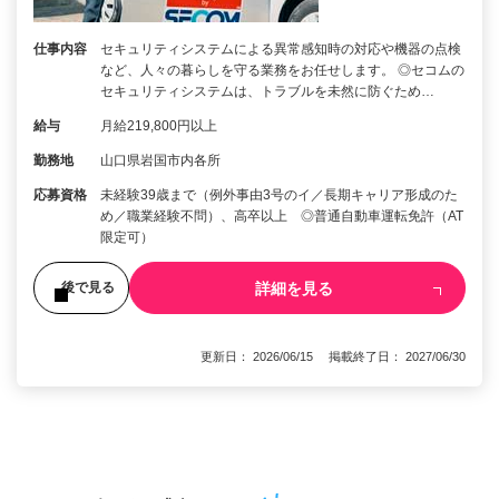
仕事内容
セキュリティシステムによる異常感知時の対応や機器の点検
など、人々の暮らしを守る業務をお任せします。 ◎セコムの
セキュリティシステムは、トラブルを未然に防ぐため…
給与
月給219,800円以上
勤務地
山口県岩国市内各所
応募資格
未経験39歳まで（例外事由3号のイ／長期キャリア形成のた
め／職業経験不問）、高卒以上 ◎普通自動車運転免許（AT
限定可）
詳細を見る
後で見る
更新日： 2026/06/15 掲載終了日： 2027/06/30
1