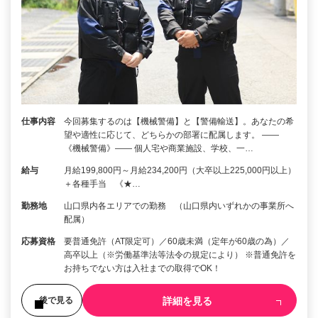
仕事内容
今回募集するのは【機械警備】と【警備輸送】。あなたの希
望や適性に応じて、どちらかの部署に配属します。 ――
《機械警備》―― 個人宅や商業施設、学校、一…
給与
月給199,800円～月給234,200円（大卒以上225,000円以上）
＋各種手当 《★…
勤務地
山口県内各エリアでの勤務 （山口県内いずれかの事業所へ
配属）
応募資格
要普通免許（AT限定可）／60歳未満（定年が60歳の為）／
高卒以上（※労働基準法等法令の規定により） ※普通免許を
お持ちでない方は入社までの取得でOK！
詳細を見る
後で見る