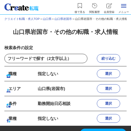
後で見る
閲覧履歴
会員登録
メニュー
クリエイト転職・求人TOP
＞
山口県
＞
山口県岩国市
＞
山口県岩国市・その他の転職・求人情報
山口県岩国市・その他の転職・求人情報
検索条件の設定
絞り込む
職種
指定しない
選択
エリア
山口県(岩国市)
選択
条件
勤務開始日応相談
選択
業種
指定しない
選択