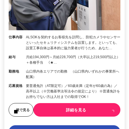
仕事内容
ALSOKを契約するお客様先を訪問し、防犯カメラやセンサー
といったセキュリティシステムを設置します。といっても、
設置工事自体は基本的に協力業者が行うため、あなた…
給与
月給194,300円～月給228,700円（大卒以上219,500円以上）
＋各種手当 《★…
勤務地
山口県内各エリアでの勤務 （山口県内いずれかの事業所へ
配属）
応募資格
要普通免許（AT限定可）／60歳未満（定年が60歳の為）／
高卒以上（※労働基準法等法令の規定により） ※普通免許を
お持ちでない方は入社までの取得でOK！
詳細を見る
後で見る