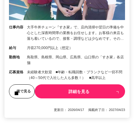
仕事内容
大手牛丼チェーン『すき家』で、店内清掃や翌日の準備を中
心とした深夜時間帯の業務をお任せします。お客様の来店も
落ち着いているので、接客・調理などは少なめです。その…
給与
月収270,000円以上（想定）
勤務地
鳥取県、島根県、岡山県、広島県、山口県の「すき家」各店
舗
応募資格
未経験者大歓迎 ■年齢・転職回数・ブランクなど一切不問
（40～50代で入社した人も多数！） ■高卒以上
詳細を見る
後で見る
更新日： 2026/04/17 掲載終了日： 2027/04/23
1