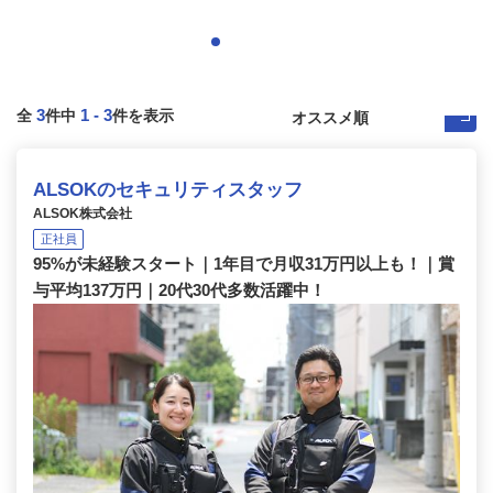
3
1
-
3
全
件中
件を表示
ALSOKのセキュリティスタッフ
ALSOK株式会社
正社員
95%が未経験スタート｜1年目で月収31万円以上も！｜賞
与平均137万円｜20代30代多数活躍中！