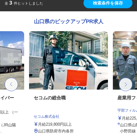
3
検索条件を保存
全
件ヒットしました
山口県のピックアップPR求人
ライバー
セコムの総合職
産業用フ
宇部フィル
0円以上 （一
セコム株式会社
月給225,
月給219,800円以上
1（JR山陽
山口県山陽
.
山口県防府市内各所
小野田線