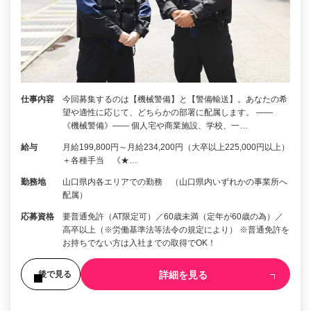
仕事内容
今回募集するのは【機械警備】と【警備輸送】。あなたの希
望や適性に応じて、どちらかの部署に配属します。 ――
《機械警備》―― 個人宅や商業施設、学校、一…
給与
月給199,800円～月給234,200円（大卒以上225,000円以上）
＋各種手当 《★…
勤務地
山口県内各エリアでの勤務 （山口県内いずれかの事業所へ
配属）
応募資格
要普通免許（AT限定可）／60歳未満（定年が60歳の為）／
高卒以上（※労働基準法等法令の規定により） ※普通免許を
お持ちでない方は入社までの取得でOK！
詳細を見る
後で見る