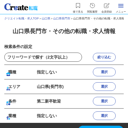
後で見る
閲覧履歴
会員登録
メニュー
クリエイト転職・求人TOP
＞
山口県
＞
山口県長門市
＞
山口県長門市・その他の転職・求人情報
山口県長門市・その他の転職・求人情報
検索条件の設定
絞り込む
職種
指定しない
選択
エリア
山口県(長門市)
選択
条件
第二新卒歓迎
選択
業種
指定しない
選択