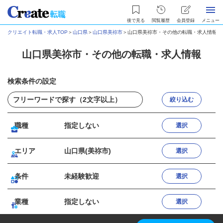
後で見る
閲覧履歴
会員登録
メニュー
クリエイト転職・求人TOP
＞
山口県
＞
山口県美祢市
＞
山口県美祢市・その他の転職・求人情報
山口県美祢市・その他の転職・求人情報
検索条件の設定
絞り込む
職種
指定しない
選択
エリア
山口県(美祢市)
選択
条件
未経験歓迎
選択
業種
指定しない
選択