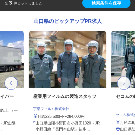
3
検索条件を保存
全
件ヒットしました
山口県のピックアップPR求人
ライバー
産業用フィルムの製造スタッフ
セコムの
宇部フィルム株式会社
0円以上 （一
セコム株式
月給225,500円〜294,000円
月給219
1（JR山陽
山口県山陽小野田市小野田1020（JR
.
小野田線「長門本山駅」徒歩...
山口県