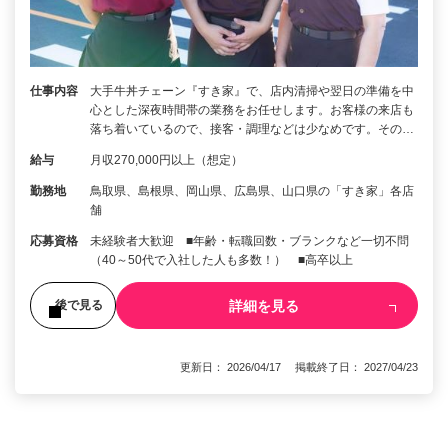
仕事内容
大手牛丼チェーン『すき家』で、店内清掃や翌日の準備を中
心とした深夜時間帯の業務をお任せします。お客様の来店も
落ち着いているので、接客・調理などは少なめです。その…
給与
月収270,000円以上（想定）
勤務地
鳥取県、島根県、岡山県、広島県、山口県の「すき家」各店
舗
応募資格
未経験者大歓迎 ■年齢・転職回数・ブランクなど一切不問
（40～50代で入社した人も多数！） ■高卒以上
詳細を見る
後で見る
更新日： 2026/04/17 掲載終了日： 2027/04/23
1