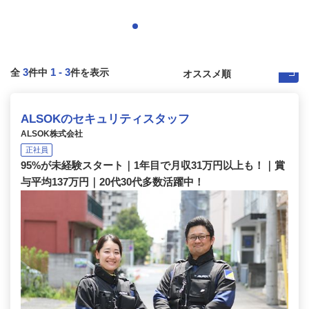
3
1
-
3
全
件中
件を表示
ALSOKのセキュリティスタッフ
ALSOK株式会社
正社員
95%が未経験スタート｜1年目で月収31万円以上も！｜賞
与平均137万円｜20代30代多数活躍中！