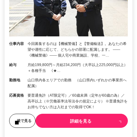
仕事内容
今回募集するのは【機械警備】と【警備輸送】。あなたの希
望や適性に応じて、どちらかの部署に配属します。 ――
《機械警備》―― 個人宅や商業施設、学校、一…
給与
月給199,800円～月給234,200円（大卒以上225,000円以上）
＋各種手当 《★…
勤務地
山口県内各エリアでの勤務 （山口県内いずれかの事業所へ
配属）
応募資格
要普通免許（AT限定可）／60歳未満（定年が60歳の為）／
高卒以上（※労働基準法等法令の規定により） ※普通免許を
お持ちでない方は入社までの取得でOK！
詳細を見る
後で見る