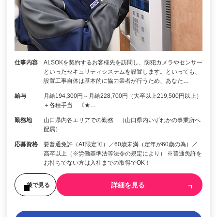
仕事内容
ALSOKを契約するお客様先を訪問し、防犯カメラやセンサー
といったセキュリティシステムを設置します。といっても、
設置工事自体は基本的に協力業者が行うため、あなた…
給与
月給194,300円～月給228,700円（大卒以上219,500円以上）
＋各種手当 《★…
勤務地
山口県内各エリアでの勤務 （山口県内いずれかの事業所へ
配属）
応募資格
要普通免許（AT限定可）／60歳未満（定年が60歳の為）／
高卒以上（※労働基準法等法令の規定により） ※普通免許を
お持ちでない方は入社までの取得でOK！
詳細を見る
後で見る