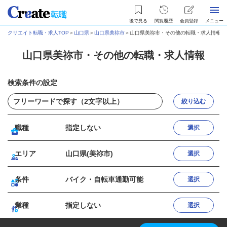
後で見る
閲覧履歴
会員登録
メニュー
クリエイト転職・求人TOP
＞
山口県
＞
山口県美祢市
＞
山口県美祢市・その他の転職・求人情報
山口県美祢市・その他の転職・求人情報
検索条件の設定
絞り込む
職種
指定しない
選択
エリア
山口県(美祢市)
選択
条件
バイク・自転車通勤可能
選択
業種
指定しない
選択