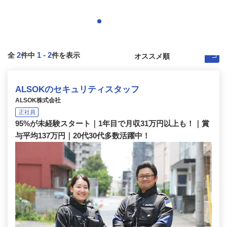
2
1
-
2
全
件中
件を表示
ALSOKのセキュリティスタッフ
ALSOK株式会社
正社員
95%が未経験スタート｜1年目で月収31万円以上も！｜賞
与平均137万円｜20代30代多数活躍中！