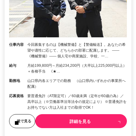
仕事内容
今回募集するのは【機械警備】と【警備輸送】。あなたの希
望や適性に応じて、どちらかの部署に配属します。 ――
《機械警備》―― 個人宅や商業施設、学校、一…
給与
月給199,800円～月給234,200円（大卒以上225,000円以上）
＋各種手当 《★…
勤務地
山口県内各エリアでの勤務 （山口県内いずれかの事業所へ
配属）
応募資格
要普通免許（AT限定可）／60歳未満（定年が60歳の為）／
高卒以上（※労働基準法等法令の規定により） ※普通免許を
お持ちでない方は入社までの取得でOK！
詳細を見る
後で見る