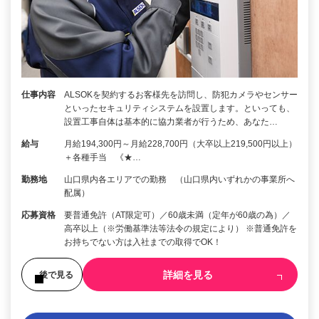
仕事内容
ALSOKを契約するお客様先を訪問し、防犯カメラやセンサー
といったセキュリティシステムを設置します。といっても、
設置工事自体は基本的に協力業者が行うため、あなた…
給与
月給194,300円～月給228,700円（大卒以上219,500円以上）
＋各種手当 《★…
勤務地
山口県内各エリアでの勤務 （山口県内いずれかの事業所へ
配属）
応募資格
要普通免許（AT限定可）／60歳未満（定年が60歳の為）／
高卒以上（※労働基準法等法令の規定により） ※普通免許を
お持ちでない方は入社までの取得でOK！
詳細を見る
後で見る