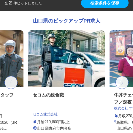
2
検索条件を保存
全
件ヒットしました
山口県のピックアップPR求人
スタッフ
セコムの総合職
牛丼チェ
フ／深夜
株式会社 
セコム株式会社
円
月収27
月給219,800円以上
020（JR
鳥取県、
...
山口県防府市内各所
山口県の