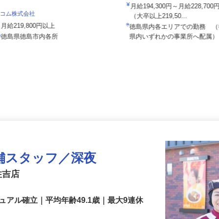
ALSOK株式会社
月給194,300円～月給228,70
セコム株式会社
（大卒以上219,50...
月給219,800円以上
徳島県内各エリアでの勤務
徳島県徳島市内各所
県内いずれかの事業所へ配
舗スタッフ／深夜
住吉店
アル確立｜平均年齢49.1歳｜最大9連休