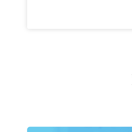
応募資格
未経験者大歓迎 ■年齢・転
代で入社した人も多数！） 