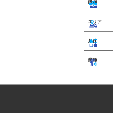
職種
エリア
条件
業種