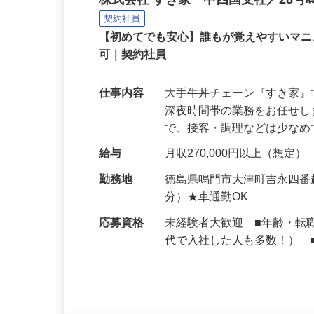
牛丼チェーンすき家の店
株式会社 すき家 中四国支社／28
契約社員
【初めてでも安心】誰もが覚えやすいマニュ
可｜契約社員
仕事内容
大手牛丼チェーン『すき家
深夜時間帯の業務をお任せ
で、接客・調理などは少な
給与
月収270,000円以上（想定）
勤務地
徳島県鳴門市大津町吉永四番越
分）★車通勤OK
応募資格
未経験者大歓迎 ■年齢・転
代で入社した人も多数！） 