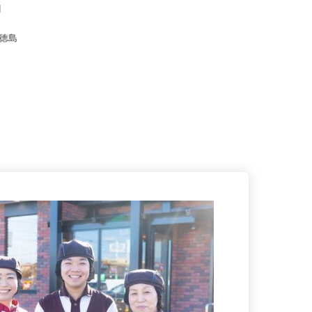
0円
 （徳島
属）