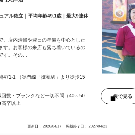
舗スタッフ／深夜
号鳴門大津店
アル確立｜平均年齢49.1歳｜最大9連休
』で、店内清掃や翌日の準備を中心とした
します。お客様の来店も落ち着いているの
めです。その…
471-1 （鳴門線「撫養駅」より徒歩15
職回数・ブランクなど一切不問（40～50
後で見
■高卒以上