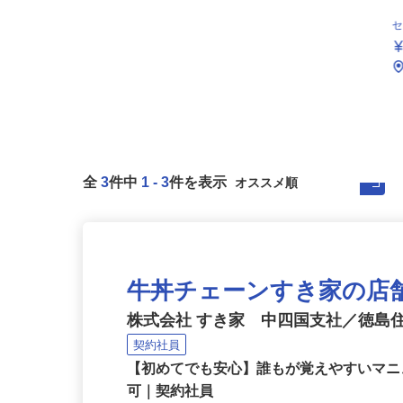
全
3
件中
1
-
3
件を表示
牛丼チェーンすき家の店
株式会社 すき家 中四国支社／徳島
契約社員
【初めてでも安心】誰もが覚えやすいマニュ