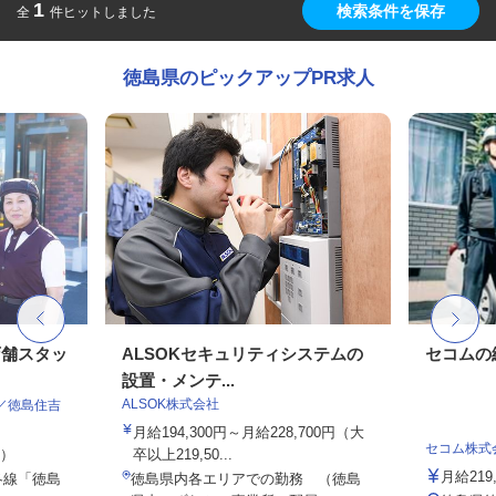
1
検索条件を保存
全
件ヒットしました
徳島県のピックアップPR求人
店舗スタッ
ALSOKセキュリティシステムの
セコムの
設置・メンテ...
ALSOK株式会社
／徳島住吉
月給194,300円～月給228,700円（大
セコム株式
定）
卒以上219,50...
月給219
各線「徳島
徳島県内各エリアでの勤務 （徳島