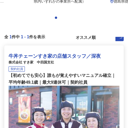
..
県内いずれかの事業所へ配属）
徳島県
1
1
-
1
全
件中
件を表示
牛丼チェーンすき家の店舗スタッフ／深夜
株式会社 すき家 中四国支社
契約社員
【初めてでも安心】誰もが覚えやすいマニュアル確立｜
平均年齢49.1歳｜最大9連休可｜契約社員