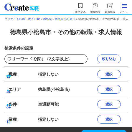
後で見る
閲覧履歴
会員登録
メニュー
クリエイト転職・求人TOP
＞
徳島県
＞
徳島県小松島市
＞
徳島県小松島市・その他の転職・求人情
徳島県小松島市・その他の転職・求人情報
検索条件の設定
絞り込む
職種
指定しない
選択
エリア
徳島県(小松島市)
選択
条件
車通勤可能
選択
業種
指定しない
選択