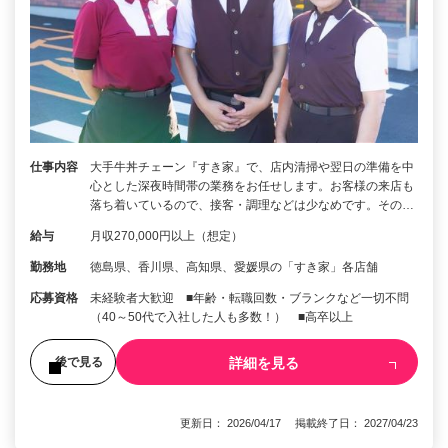
仕事内容
大手牛丼チェーン『すき家』で、店内清掃や翌日の準備を中
心とした深夜時間帯の業務をお任せします。お客様の来店も
落ち着いているので、接客・調理などは少なめです。その…
給与
月収270,000円以上（想定）
勤務地
徳島県、香川県、高知県、愛媛県の「すき家」各店舗
応募資格
未経験者大歓迎 ■年齢・転職回数・ブランクなど一切不問
（40～50代で入社した人も多数！） ■高卒以上
詳細を見る
後で見る
更新日： 2026/04/17 掲載終了日： 2027/04/23