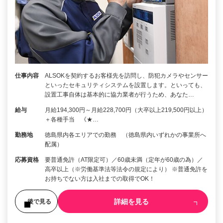
仕事内容
ALSOKを契約するお客様先を訪問し、防犯カメラやセンサー
といったセキュリティシステムを設置します。といっても、
設置工事自体は基本的に協力業者が行うため、あなた…
給与
月給194,300円～月給228,700円（大卒以上219,500円以上）
＋各種手当 《★…
勤務地
徳島県内各エリアでの勤務 （徳島県内いずれかの事業所へ
配属）
応募資格
要普通免許（AT限定可）／60歳未満（定年が60歳の為）／
高卒以上（※労働基準法等法令の規定により） ※普通免許を
お持ちでない方は入社までの取得でOK！
詳細を見る
後で見る