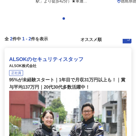
駅」より徒歩42分）★車通...
徳島県
2
1
-
2
全
件中
件を表示
ALSOKのセキュリティスタッフ
ALSOK株式会社
正社員
95%が未経験スタート｜1年目で月収31万円以上も！｜賞
与平均137万円｜20代30代多数活躍中！