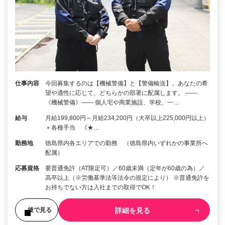
仕事内容
今回募集するのは【機械警備】と【警備輸送】。あなたの希
望や適性に応じて、どちらかの部署に配属します。 ――
《機械警備》―― 個人宅や商業施設、学校、一…
給与
月給199,800円～月給234,200円（大卒以上225,000円以上）
＋各種手当 《★…
勤務地
徳島県内各エリアでの勤務 （徳島県内いずれかの事業所へ
配属）
応募資格
要普通免許（AT限定可）／60歳未満（定年が60歳の為）／
高卒以上（※労働基準法等法令の規定により） ※普通免許を
お持ちでない方は入社までの取得でOK！
詳細を見る
後で見る