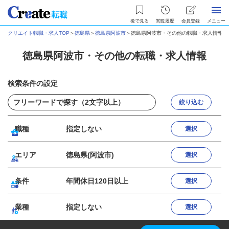
後で見る
閲覧履歴
会員登録
メニュー
クリエイト転職・求人TOP
＞
徳島県
＞
徳島県阿波市
＞
徳島県阿波市・その他の転職・求人情報
徳島県阿波市・その他の転職・求人情報
検索条件の設定
絞り込む
職種
指定しない
選択
エリア
徳島県(阿波市)
選択
条件
年間休日120日以上
選択
業種
指定しない
選択