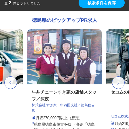
2
検索条件を保存
全
件ヒットしました
徳島県のピックアップPR求人
牛丼チェーンすき家の店舗スタッ
セコムの
フ／深夜
株式会社 すき家 中四国支社／徳島住吉
店
セコム株式
月収270,000円以上（想定）
月給219
徳島県徳島市住吉4-41 （各線「徳島