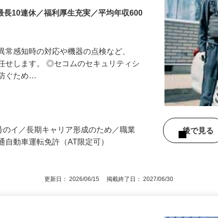
最長10連休／福利厚生充実／平均年収600
る異常感知時の対応や機器の点検など、
任せします。 ◎セコムのセキュリティシ
に防ぐため…
3号のイ／長期キャリア形成のため／職業
後で見
通自動車運転免許（AT限定可）
更新日： 2026/06/15 掲載終了日： 2027/06/30