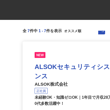
全
7
件中
1
-
7
件を表示
NEW
ALSOKセキュリティシ
ンス
ALSOK株式会社
正社員
未経験OK・知識ゼロOK｜1年目で月収28
0代多数活躍中！