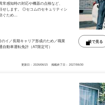
る異常感知時の対応や機器の点検など、
任せします。 ◎セコムのセキュリティシ
に防ぐため…
3号のイ／長期キャリア形成のため／職業
後で見
通自動車運転免許（AT限定可）
更新日： 2026/06/15 掲載終了日： 2027/06/30