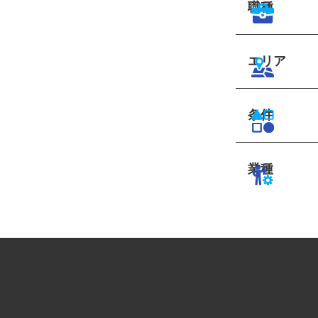
職種
エリア
条件
業種