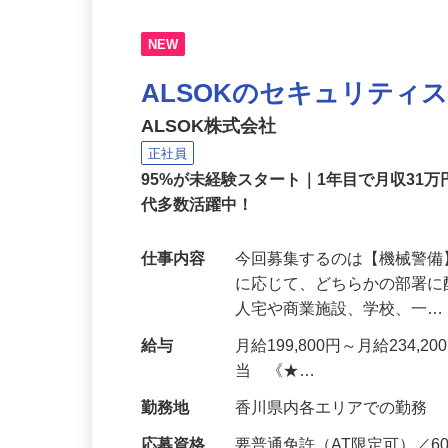
NEW
ALSOKのセキュリティ
ALSOK株式会社
正社員
95%が未経験スタート｜1年目で月収31万
代多数活躍中！
仕事内容
今回募集するのは【機械警
に応じて、どちらかの部署に
人宅や商業施設、学校、一
給与
月給199,800円～月給234,
当 《★…
勤務地
香川県内各エリアでの勤務