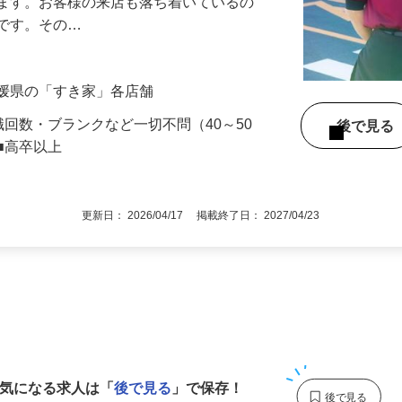
』で、店内清掃や翌日の準備を中心とした
します。お客様の来店も落ち着いているの
めです。その…
愛媛県の「すき家」各店舗
職回数・ブランクなど一切不問（40～50
後で見
■高卒以上
更新日： 2026/04/17 掲載終了日： 2027/04/23
1