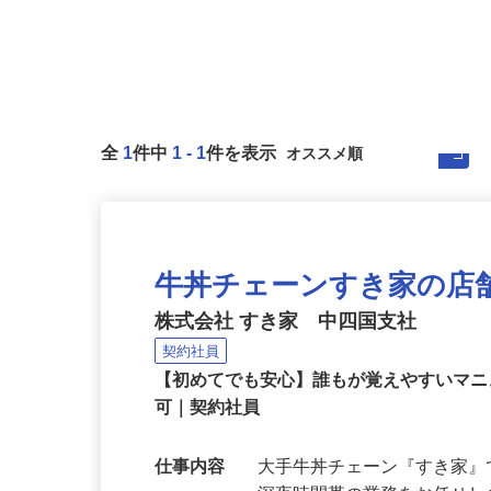
全
1
件中
1
-
1
件を表示
牛丼チェーンすき家の店
株式会社 すき家 中四国支社
契約社員
【初めてでも安心】誰もが覚えやすいマニュ
可｜契約社員