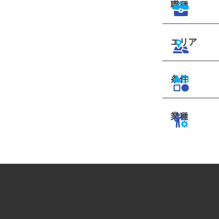
職種
エリア
条件
業種