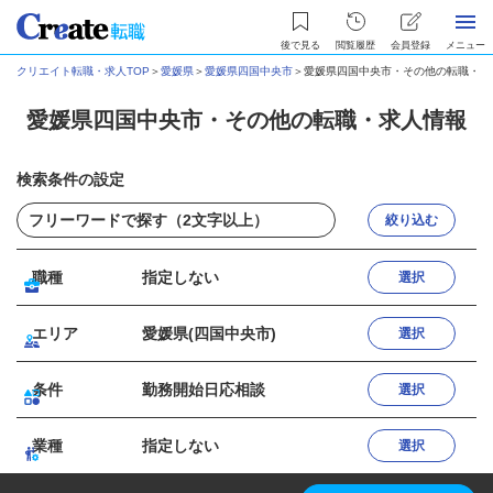
後で見る
閲覧履歴
会員登録
メニュー
クリエイト転職・求人TOP
＞
愛媛県
＞
愛媛県四国中央市
＞
愛媛県四国中央市・その他の転職・求
愛媛県四国中央市・その他の転職・求人情報
検索条件の設定
絞り込む
職種
指定しない
選択
エリア
愛媛県(四国中央市)
選択
条件
勤務開始日応相談
選択
業種
指定しない
選択