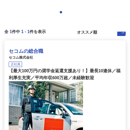
1
1
-
1
全
件中
件を表示
セコムの総合職
セコム株式会社
正社員
【最大100万円の奨学金返還支援あり！】最長10連休／福
利厚生充実／平均年収600万超／未経験歓迎