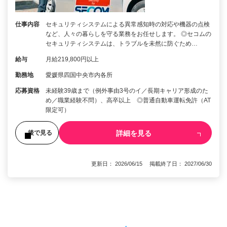
仕事内容
セキュリティシステムによる異常感知時の対応や機器の点検
など、人々の暮らしを守る業務をお任せします。 ◎セコムの
セキュリティシステムは、トラブルを未然に防ぐため…
給与
月給219,800円以上
勤務地
愛媛県四国中央市内各所
応募資格
未経験39歳まで（例外事由3号のイ／長期キャリア形成のた
め／職業経験不問）、高卒以上 ◎普通自動車運転免許（AT
限定可）
詳細を見る
後で見る
更新日： 2026/06/15 掲載終了日： 2027/06/30
1