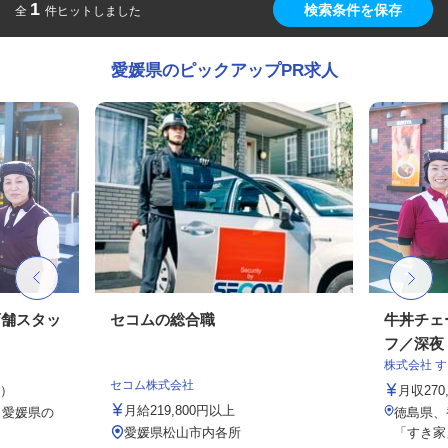
1
検索条件を保存
全
件ヒットしました
愛媛県のピックアップPR求人
店舗スタッ
セコムの総合職
牛丼チェ
フ／深夜
株式会社 
セコム株式会社
定）
月収27
月給219,800円以上
、愛媛県の
徳島県、
愛媛県松山市内各所
「すき家