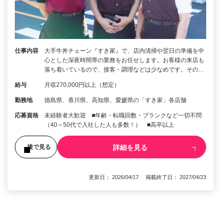
仕事内容
大手牛丼チェーン『すき家』で、店内清掃や翌日の準備を中
心とした深夜時間帯の業務をお任せします。お客様の来店も
落ち着いているので、接客・調理などは少なめです。その…
給与
月収270,000円以上（想定）
勤務地
徳島県、香川県、高知県、愛媛県の「すき家」各店舗
応募資格
未経験者大歓迎 ■年齢・転職回数・ブランクなど一切不問
（40～50代で入社した人も多数！） ■高卒以上
詳細を見る
後で見る
更新日： 2026/04/17 掲載終了日： 2027/04/23
1