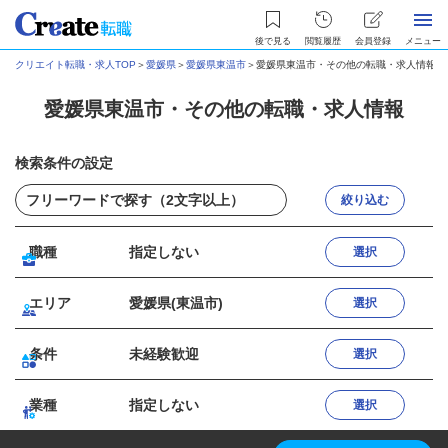
後で見る
閲覧履歴
会員登録
メニュー
クリエイト転職・求人TOP
＞
愛媛県
＞
愛媛県東温市
＞
愛媛県東温市・その他の転職・求人情報
愛媛県東温市・その他の転職・求人情報
検索条件の設定
絞り込む
職種
指定しない
選択
エリア
愛媛県(東温市)
選択
条件
未経験歓迎
選択
業種
指定しない
選択