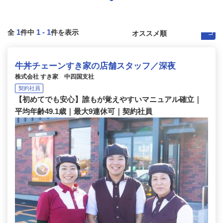
1
1
-
1
全
件中
件を表示
牛丼チェーンすき家の店舗スタッフ／深夜
株式会社 すき家 中四国支社
契約社員
【初めてでも安心】誰もが覚えやすいマニュアル確立｜
平均年齢49.1歳｜最大9連休可｜契約社員