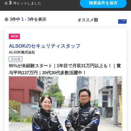
3
検索条件を保存
全
件ヒットしました
3
1
-
3
全
件中
件を表示
NEW
ALSOKのセキュリティスタッフ
ALSOK株式会社
正社員
95%が未経験スタート｜1年目で月収31万円以上も！｜賞
与平均137万円｜20代30代多数活躍中！