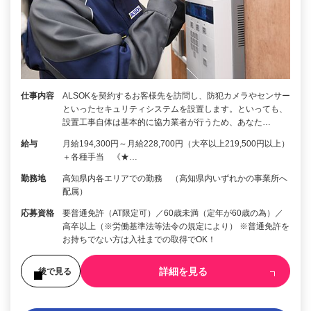
仕事内容
ALSOKを契約するお客様先を訪問し、防犯カメラやセンサー
といったセキュリティシステムを設置します。といっても、
設置工事自体は基本的に協力業者が行うため、あなた…
給与
月給194,300円～月給228,700円（大卒以上219,500円以上）
＋各種手当 《★…
勤務地
高知県内各エリアでの勤務 （高知県内いずれかの事業所へ
配属）
応募資格
要普通免許（AT限定可）／60歳未満（定年が60歳の為）／
高卒以上（※労働基準法等法令の規定により） ※普通免許を
お持ちでない方は入社までの取得でOK！
詳細を見る
後で見る