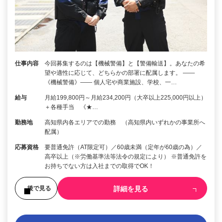
仕事内容
今回募集するのは【機械警備】と【警備輸送】。あなたの希
望や適性に応じて、どちらかの部署に配属します。 ――
《機械警備》―― 個人宅や商業施設、学校、一…
給与
月給199,800円～月給234,200円（大卒以上225,000円以上）
＋各種手当 《★…
勤務地
高知県内各エリアでの勤務 （高知県内いずれかの事業所へ
配属）
応募資格
要普通免許（AT限定可）／60歳未満（定年が60歳の為）／
高卒以上（※労働基準法等法令の規定により） ※普通免許を
お持ちでない方は入社までの取得でOK！
詳細を見る
後で見る