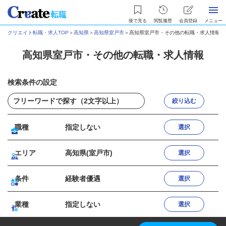
後で見る
閲覧履歴
会員登録
メニュー
クリエイト転職・求人TOP
＞
高知県
＞
高知県室戸市
＞
高知県室戸市・その他の転職・求人情報
高知県室戸市・その他の転職・求人情報
検索条件の設定
絞り込む
職種
指定しない
選択
エリア
高知県(室戸市)
選択
条件
経験者優遇
選択
業種
指定しない
選択