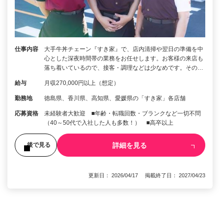
仕事内容
大手牛丼チェーン『すき家』で、店内清掃や翌日の準備を中
心とした深夜時間帯の業務をお任せします。お客様の来店も
落ち着いているので、接客・調理などは少なめです。その…
給与
月収270,000円以上（想定）
勤務地
徳島県、香川県、高知県、愛媛県の「すき家」各店舗
応募資格
未経験者大歓迎 ■年齢・転職回数・ブランクなど一切不問
（40～50代で入社した人も多数！） ■高卒以上
詳細を見る
後で見る
更新日： 2026/04/17 掲載終了日： 2027/04/23
1