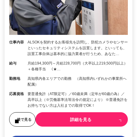
仕事内容
ALSOKを契約するお客様先を訪問し、防犯カメラやセンサー
といったセキュリティシステムを設置します。といっても、
設置工事自体は基本的に協力業者が行うため、あなた…
給与
月給194,300円～月給228,700円（大卒以上219,500円以上）
＋各種手当 《★…
勤務地
高知県内各エリアでの勤務 （高知県内いずれかの事業所へ
配属）
応募資格
要普通免許（AT限定可）／60歳未満（定年が60歳の為）／
高卒以上（※労働基準法等法令の規定により） ※普通免許を
お持ちでない方は入社までの取得でOK！
詳細を見る
後で見る