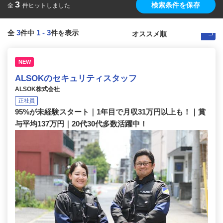
3
検索条件を保存
全
件ヒットしました
3
1
-
3
全
件中
件を表示
NEW
ALSOKのセキュリティスタッフ
ALSOK株式会社
正社員
95%が未経験スタート｜1年目で月収31万円以上も！｜賞
与平均137万円｜20代30代多数活躍中！