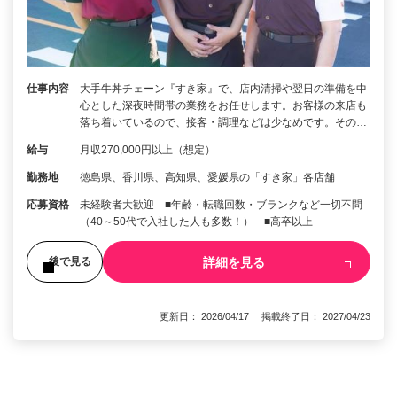
仕事内容
大手牛丼チェーン『すき家』で、店内清掃や翌日の準備を中
心とした深夜時間帯の業務をお任せします。お客様の来店も
落ち着いているので、接客・調理などは少なめです。その…
給与
月収270,000円以上（想定）
勤務地
徳島県、香川県、高知県、愛媛県の「すき家」各店舗
応募資格
未経験者大歓迎 ■年齢・転職回数・ブランクなど一切不問
（40～50代で入社した人も多数！） ■高卒以上
詳細を見る
後で見る
更新日： 2026/04/17 掲載終了日： 2027/04/23
1