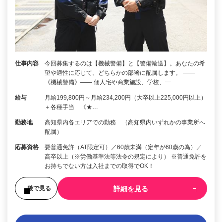
仕事内容
今回募集するのは【機械警備】と【警備輸送】。あなたの希
望や適性に応じて、どちらかの部署に配属します。 ――
《機械警備》―― 個人宅や商業施設、学校、一…
給与
月給199,800円～月給234,200円（大卒以上225,000円以上）
＋各種手当 《★…
勤務地
高知県内各エリアでの勤務 （高知県内いずれかの事業所へ
配属）
応募資格
要普通免許（AT限定可）／60歳未満（定年が60歳の為）／
高卒以上（※労働基準法等法令の規定により） ※普通免許を
お持ちでない方は入社までの取得でOK！
詳細を見る
後で見る