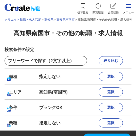
後で見る
閲覧履歴
会員登録
メニュー
クリエイト転職・求人TOP
＞
高知県
＞
高知県南国市
＞
高知県南国市・その他の転職・求人情報
高知県南国市・その他の転職・求人情報
検索条件の設定
絞り込む
職種
指定しない
選択
エリア
高知県(南国市)
選択
条件
ブランクOK
選択
業種
指定しない
選択