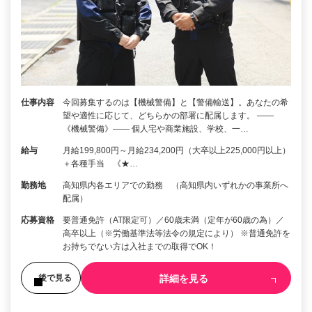
仕事内容
今回募集するのは【機械警備】と【警備輸送】。あなたの希
望や適性に応じて、どちらかの部署に配属します。 ――
《機械警備》―― 個人宅や商業施設、学校、一…
給与
月給199,800円～月給234,200円（大卒以上225,000円以上）
＋各種手当 《★…
勤務地
高知県内各エリアでの勤務 （高知県内いずれかの事業所へ
配属）
応募資格
要普通免許（AT限定可）／60歳未満（定年が60歳の為）／
高卒以上（※労働基準法等法令の規定により） ※普通免許を
お持ちでない方は入社までの取得でOK！
詳細を見る
後で見る