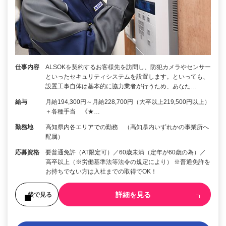
仕事内容
ALSOKを契約するお客様先を訪問し、防犯カメラやセンサー
といったセキュリティシステムを設置します。といっても、
設置工事自体は基本的に協力業者が行うため、あなた…
給与
月給194,300円～月給228,700円（大卒以上219,500円以上）
＋各種手当 《★…
勤務地
高知県内各エリアでの勤務 （高知県内いずれかの事業所へ
配属）
応募資格
要普通免許（AT限定可）／60歳未満（定年が60歳の為）／
高卒以上（※労働基準法等法令の規定により） ※普通免許を
お持ちでない方は入社までの取得でOK！
詳細を見る
後で見る