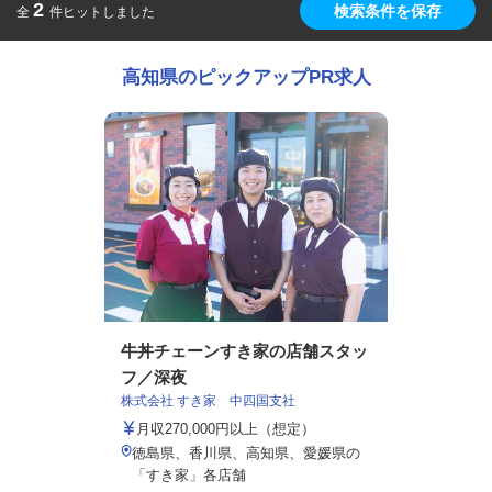
2
検索条件を保存
全
件ヒットしました
高知県のピックアップPR求人
牛丼チェーンすき家の店舗スタッ
フ／深夜
株式会社 すき家 中四国支社
月収270,000円以上（想定）
徳島県、香川県、高知県、愛媛県の
「すき家」各店舗