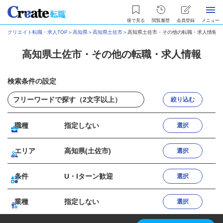
後で見る
閲覧履歴
会員登録
メニュー
クリエイト転職・求人TOP
＞
高知県
＞
高知県土佐市
＞
高知県土佐市・その他の転職・求人情報
高知県土佐市・その他の転職・求人情報
検索条件の設定
絞り込む
職種
指定しない
選択
エリア
高知県(土佐市)
選択
条件
U・Iターン歓迎
選択
業種
指定しない
選択