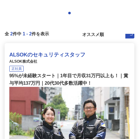
2
1
-
2
全
件中
件を表示
ALSOKのセキュリティスタッフ
ALSOK株式会社
正社員
95%が未経験スタート｜1年目で月収31万円以上も！｜賞
与平均137万円｜20代30代多数活躍中！