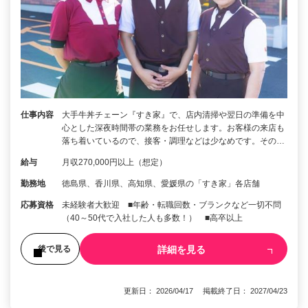
仕事内容
大手牛丼チェーン『すき家』で、店内清掃や翌日の準備を中
心とした深夜時間帯の業務をお任せします。お客様の来店も
落ち着いているので、接客・調理などは少なめです。その…
給与
月収270,000円以上（想定）
勤務地
徳島県、香川県、高知県、愛媛県の「すき家」各店舗
応募資格
未経験者大歓迎 ■年齢・転職回数・ブランクなど一切不問
（40～50代で入社した人も多数！） ■高卒以上
詳細を見る
後で見る
更新日： 2026/04/17 掲載終了日： 2027/04/23