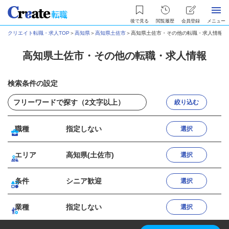
後で見る
閲覧履歴
会員登録
メニュー
クリエイト転職・求人TOP
＞
高知県
＞
高知県土佐市
＞
高知県土佐市・その他の転職・求人情報
高知県土佐市・その他の転職・求人情報
検索条件の設定
絞り込む
職種
指定しない
選択
エリア
高知県(土佐市)
選択
条件
シニア歓迎
選択
業種
指定しない
選択