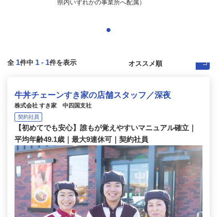
県内いずれかの事業所へ配属）
1
1
-
1
全
件中
件を表示
牛丼チェーンすき家の店舗スタッフ／深夜
株式会社 すき家 中四国支社
契約社員
【初めてでも安心】誰もが覚えやすいマニュアル確立｜
平均年齢49.1歳｜最大9連休可｜契約社員