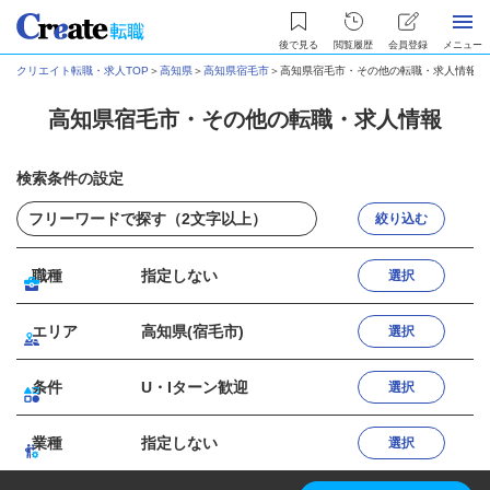
後で見る
閲覧履歴
会員登録
メニュー
クリエイト転職・求人TOP
＞
高知県
＞
高知県宿毛市
＞
高知県宿毛市・その他の転職・求人情報
高知県宿毛市・その他の転職・求人情報
検索条件の設定
絞り込む
職種
指定しない
選択
エリア
高知県(宿毛市)
選択
条件
U・Iターン歓迎
選択
業種
指定しない
選択