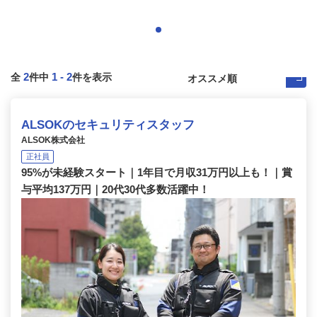
2
1
-
2
全
件中
件を表示
ALSOKのセキュリティスタッフ
ALSOK株式会社
正社員
95%が未経験スタート｜1年目で月収31万円以上も！｜賞
与平均137万円｜20代30代多数活躍中！