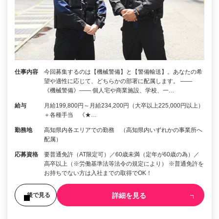
仕事内容
今回募集するのは【機械警備】と【警備輸送】。あなたの希
望や適性に応じて、どちらかの部署に配属します。 ――
《機械警備》―― 個人宅や商業施設、学校、一…
給与
月給199,800円～月給234,200円（大卒以上225,000円以上）
＋各種手当 《★…
勤務地
高知県内各エリアでの勤務 （高知県内いずれかの事業所へ
配属）
応募資格
要普通免許（AT限定可）／60歳未満（定年が60歳の為）／
高卒以上（※労働基準法等法令の規定により） ※普通免許を
お持ちでない方は入社までの取得でOK！
詳細を見る
後で見る