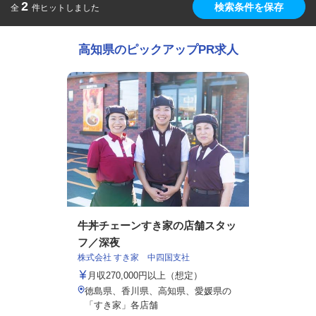
2
検索条件を保存
全
件ヒットしました
高知県のピックアップPR求人
牛丼チェーンすき家の店舗スタッ
フ／深夜
株式会社 すき家 中四国支社
月収270,000円以上（想定）
徳島県、香川県、高知県、愛媛県の
「すき家」各店舗