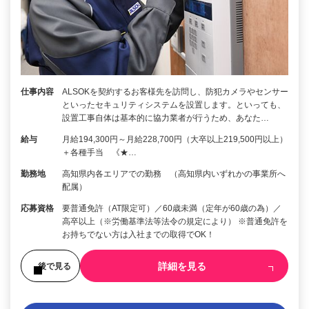
仕事内容
ALSOKを契約するお客様先を訪問し、防犯カメラやセンサー
といったセキュリティシステムを設置します。といっても、
設置工事自体は基本的に協力業者が行うため、あなた…
給与
月給194,300円～月給228,700円（大卒以上219,500円以上）
＋各種手当 《★…
勤務地
高知県内各エリアでの勤務 （高知県内いずれかの事業所へ
配属）
応募資格
要普通免許（AT限定可）／60歳未満（定年が60歳の為）／
高卒以上（※労働基準法等法令の規定により） ※普通免許を
お持ちでない方は入社までの取得でOK！
詳細を見る
後で見る