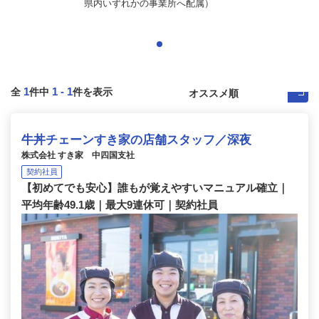
県内いずれかの事業所へ配属）
1
1
-
1
全
件中
件を表示
牛丼チェーンすき家の店舗スタッフ／深夜
株式会社 すき家 中四国支社
契約社員
【初めてでも安心】誰もが覚えやすいマニュアル確立｜
平均年齢49.1歳｜最大9連休可｜契約社員