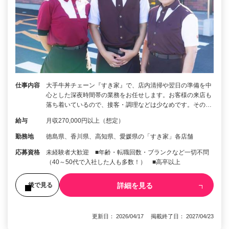
仕事内容
大手牛丼チェーン『すき家』で、店内清掃や翌日の準備を中
心とした深夜時間帯の業務をお任せします。お客様の来店も
落ち着いているので、接客・調理などは少なめです。その…
給与
月収270,000円以上（想定）
勤務地
徳島県、香川県、高知県、愛媛県の「すき家」各店舗
応募資格
未経験者大歓迎 ■年齢・転職回数・ブランクなど一切不問
（40～50代で入社した人も多数！） ■高卒以上
詳細を見る
後で見る
更新日： 2026/04/17 掲載終了日： 2027/04/23