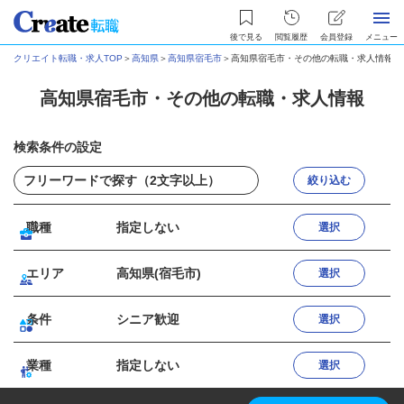
後で見る
閲覧履歴
会員登録
メニュー
クリエイト転職・求人TOP
＞
高知県
＞
高知県宿毛市
＞
高知県宿毛市・その他の転職・求人情報
高知県宿毛市・その他の転職・求人情報
検索条件の設定
絞り込む
職種
指定しない
選択
エリア
高知県(宿毛市)
選択
条件
シニア歓迎
選択
業種
指定しない
選択