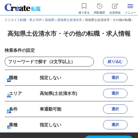
後で見る
閲覧履歴
会員登録
メニュー
クリエイト転職・求人TOP
＞
高知県
＞
高知県土佐清水市
＞
高知県土佐清水市・その他の転職・求
高知県土佐清水市・その他の転職・求人情報
検索条件の設定
絞り込む
職種
指定しない
選択
エリア
高知県(土佐清水市)
選択
条件
車通勤可能
選択
業種
指定しない
選択