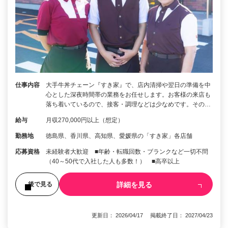
仕事内容
大手牛丼チェーン『すき家』で、店内清掃や翌日の準備を中
心とした深夜時間帯の業務をお任せします。お客様の来店も
落ち着いているので、接客・調理などは少なめです。その…
給与
月収270,000円以上（想定）
勤務地
徳島県、香川県、高知県、愛媛県の「すき家」各店舗
応募資格
未経験者大歓迎 ■年齢・転職回数・ブランクなど一切不問
（40～50代で入社した人も多数！） ■高卒以上
詳細を見る
後で見る
更新日： 2026/04/17 掲載終了日： 2027/04/23