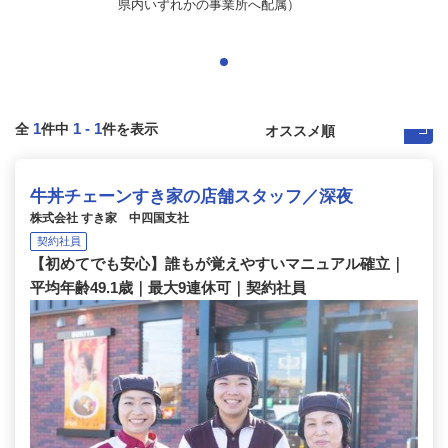
県内いずれかの事業所へ配属）
1
1
-
1
全
件中
件を表示
牛丼チェーンすき家の店舗スタッフ／深夜
株式会社 すき家 中四国支社
契約社員
【初めてでも安心】誰もが覚えやすいマニュアル確立｜
平均年齢49.1歳｜最大9連休可｜契約社員