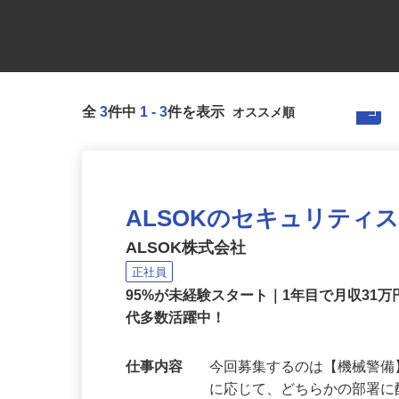
全
3
件中
1
-
3
件を表示
ALSOKのセキュリティ
ALSOK株式会社
正社員
95%が未経験スタート｜1年目で月収31万
代多数活躍中！
仕事内容
今回募集するのは【機械警