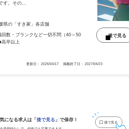
』で、店内清掃や翌日の準備を中心とした
します。お客様の来店も落ち着いているの
めです。その…
愛媛県の「すき家」各店舗
職回数・ブランクなど一切不問（40～50
後で見
■高卒以上
更新日： 2026/04/17 掲載終了日： 2027/04/23
1