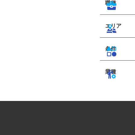
職種
エリア
条件
業種